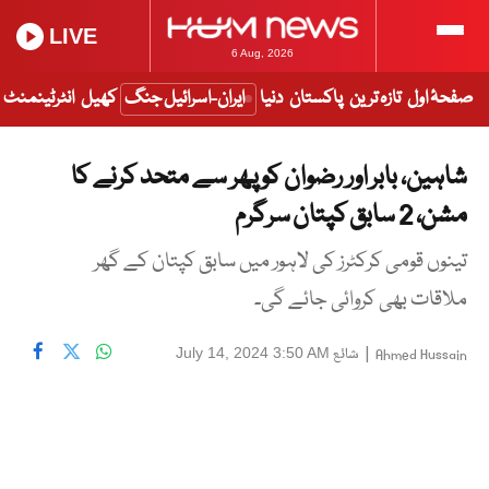
LIVE
6 Aug, 2026
صفحۂ اول
تازہ ترین
پاکستان
دنیا
ایران-اسرائیل جنگ
کھیل
انٹرٹینمنٹ
شاہین، بابر اور رضوان کو پھر سے متحد کرنے کا
مشن، 2 سابق کپتان سرگرم
تینوں قومی کرکٹرز کی لاہور میں سابق کپتان کے گھر
ملاقات بھی کروائی جائے گی۔
|
شائع
July 14, 2024 3:50 AM
Ahmed Hussain