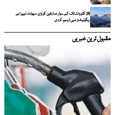
25 کلو واٹ تک کے سولر صارفین کو بڑی سہولت، نیپرا نے
ریگولیشنز میں ترمیم کردی
مقبول ترین خبریں