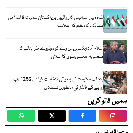
غزہ میں اسرائیلی کارروائیوں پر پاکستان سمیت 8 اسلامی
ممالک کا مشترکہ اعلامیہ
اسلام آباد ایکسپریس وے کو موٹروے طرز بنانے کا
منصوبہ، محسن نقوی کا اعلان
پنجاب حکومت نے بلدیاتی انتخابات کیلئے 12.52 ارب
روپے کے فنڈز کی منظوری دے دی
ہمیں فالو کریں
WhatsApp
Twitter
Facebook
Faceboo