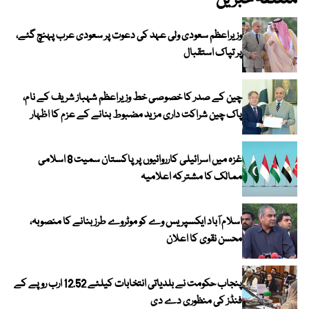
متعلقہ خبریں
وزیراعظم سعودی ولی عہد کی دعوت پر سعودی عرب پہنچ گئے،
پر تپاک استقبال
چین کے صدر کا خصوصی خط وزیراعظم شہباز شریف کے نام،
پاک چین شراکت داری مزید مضبوط بنانے کے عزم کا اظہار
غزہ میں اسرائیلی کارروائیوں پر پاکستان سمیت 8 اسلامی
ممالک کا مشترکہ اعلامیہ
اسلام آباد ایکسپریس وے کو موٹروے طرز بنانے کا منصوبہ،
محسن نقوی کا اعلان
پنجاب حکومت نے بلدیاتی انتخابات کیلئے 12.52 ارب روپے کے
فنڈز کی منظوری دے دی