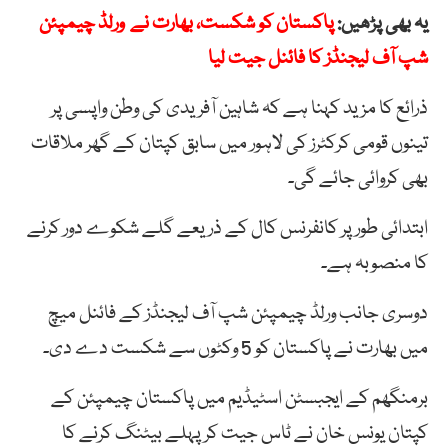
یہ بھی پڑھیں:
پاکستان کو شکست، بھارت نے ورلڈ چیمپئن
شپ آف لیجنڈز کا فائنل جیت لیا
ذرائع کا مزید کہنا ہے کہ شاہین آفریدی کی وطن واپسی پر
تینوں قومی کرکٹرز کی لاہور میں سابق کپتان کے گھر ملاقات
بھی کروائی جائے گی۔
ابتدائی طور پر کانفرنس کال کے ذریعے گلے شکوے دور کرنے
کا منصوبہ ہے۔
دوسری جانب ورلڈ چیمپئن شپ آف لیجنڈز کے فائنل میچ
میں بھارت نے پاکستان کو 5 وکٹوں سے شکست دے دی۔
برمنگھم کے ایجبسٹن اسٹیڈیم میں پاکستان چیمپئن کے
کپتان یونس خان نے ٹاس جیت کر پہلے بیٹنگ کرنے کا