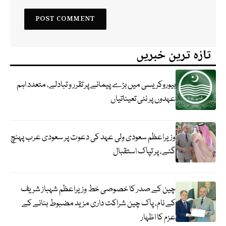
تازہ ترین خبریں
بیوروکریسی میں بڑے پیمانے پر تقرر و تبادلے، متعدد اہم
عہدوں پر نئی تعیناتیاں
وزیراعظم سعودی ولی عہد کی دعوت پر سعودی عرب پہنچ
گئے، پر تپاک استقبال
چین کے صدر کا خصوصی خط وزیراعظم شہباز شریف
کے نام، پاک چین شراکت داری مزید مضبوط بنانے کے
عزم کا اظہار