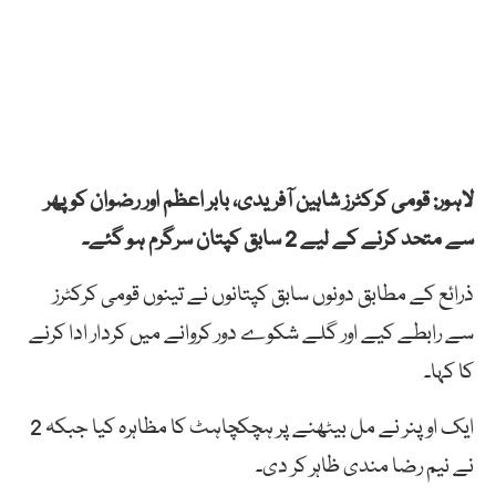
لاہور: قومی کرکٹرز شاہین آفریدی، بابر اعظم اور رضوان کو پھر
سے متحد کرنے کے لیے 2 سابق کپتان سرگرم ہو گئے۔
ذرائع کے مطابق دونوں سابق کپتانوں نے تینوں قومی کرکٹرز
سے رابطے کیے اور گلے شکوے دور کروانے میں کردار ادا کرنے
کا کہا۔
ایک اوپنر نے مل بیٹھنے پر ہچکچاہٹ کا مظاہرہ کیا جبکہ 2
نے نیم رضا مندی ظاہر کر دی۔