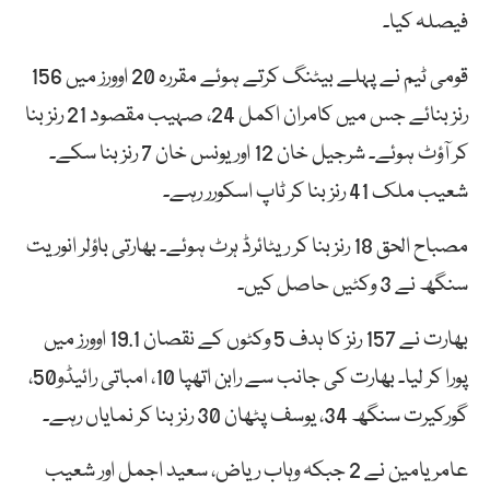
فیصلہ کیا۔
قومی ٹیم نے پہلے بیٹنگ کرتے ہوئے مقررہ 20 اوورز میں 156
رنز بنائے جس میں کامران اکمل 24، صہیب مقصود 21 رنز بنا
کر آؤٹ ہوئے۔ شرجیل خان 12 اور یونس خان 7 رنز بنا سکے۔
شعیب ملک 41 رنز بنا کر ٹاپ اسکورر رہے۔
مصباح الحق 18 رنز بنا کر ریٹائرڈ ہرٹ ہوئے۔ بھارتی باؤلر انوریت
سنگھ نے 3 وکٹیں حاصل کیں۔
بھارت نے 157 رنز کا ہدف 5 وکٹوں کے نقصان 19.1 اوورز میں
پورا کر لیا۔ بھارت کی جانب سے رابن اتھپا 10، امباتی رائیڈو50،
گورکیرت سنگھ 34، یوسف پٹھان 30 رنز بنا کر نمایاں رہے۔
عامر یامین نے 2 جبکہ وہاب ریاض، سعید اجمل اور شعیب