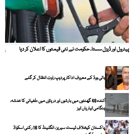
پیٹرول اور ڈیزل سستا، حکومت نے نئی قیمتوں کا اعلان کر دیا
پیٹ
بالی ووڈ کے معروف اداکار پردیپ راوت انتقال کر گئے
آئندہ 48 گھنٹوں میں بارشوں اور دریاؤں میں طغیانی کا خدشہ،
ہنگامی تیاریاں تیز
پاکستان کیخلاف ٹیسٹ سیریز ، انگلینڈ کا 16 رکنی اسکواڈ