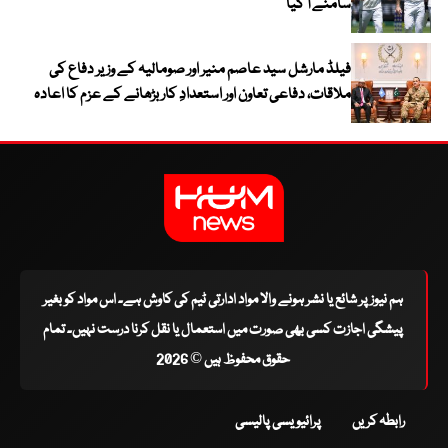
سامنے آ گیا
فیلڈ مارشل سید عاصم منیر اور صومالیہ کے وزیر دفاع کی
ملاقات، دفاعی تعاون اور استعدادِ کار بڑھانے کے عزم کا اعادہ
ہم نیوز پر شائع یا نشر ہونے والا مواد ادارتی ٹیم کی کاوش ہے۔ اس مواد کو بغیر
پیشگی اجازت کسی بھی صورت میں استعمال یا نقل کرنا درست نہیں۔ تمام
حقوق محفوظ ہیں © 2026
رابطہ کریں
پرائیویسی پالیسی