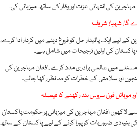
ہاجرین کی انتہائی عزت اور وقار کے ساتھ میزبانی کی۔
پڑے گا، شہباز شریف
ین کے لیے ایک پائیدار حل کو فروغ دینے میں کردار ادا کرے،
ت پاکستان کی اولین ترجیحات میں شامل ہے۔
 مسئلے میں عالمی برادری مدد کرے ،افغان مہاجرین کی
وں اور سلامتی کے خطرات کو مد نظر رکھا جائے۔
ور موبائل فون سروس بند رکھنے کا فیصلہ
ں سے لاکھوں افغان مہاجرین کی میزبانی پر حکومت پاکستان
ی بنیادی ضروریات کو پورا کرنے کے لیے پاکستان کے ساتھ