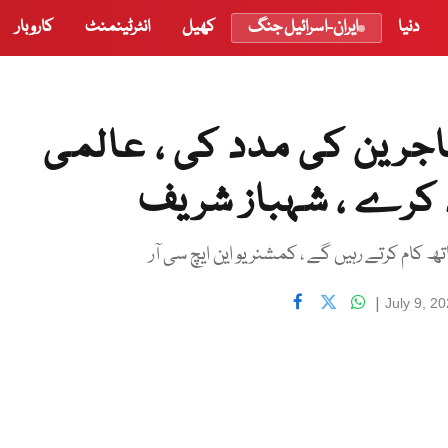
دنیا
ایران-اسرائیل جنگ
کھیل
انٹرٹینمنٹ
کاروبار
اجرین کی مدد کی ، عالمی
 کرے ، شہباز شریف
ام کرتے رہیں گے ، کمشنر یو این ایچ سی آر
|
July 9, 2