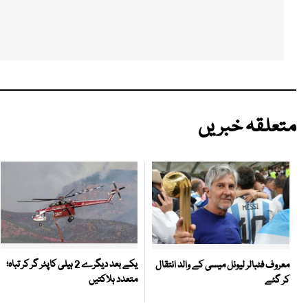
متعلقہ خبریں
یکے بعد دیگرے 2 ہیلی کاپٹر گر کر تباہ؛
معروف فٹبالر لیونل میسی کے والد انتقال
متعدد ہلاکتیں
کر گئے