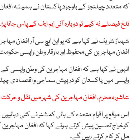
کہ متعدد چیلنجز کے باوجود پاکستان نے ہمیشہ افغان م
تلخ فیصلے نہ کیے تو دوبارہ آئی ایم ایف کے پاس جانا 
شہباز شریف نے کہا ہے کہ یو این ایچ سی آر افغان مہاجر
افغان مہاجرین کی محفوظ اور باوقار وطن واپسی حکوم
انہوں نے کہا ہے کہ افغان مہاجرین کی وطن واپسی کے
واپسی میں پاکستان کو درپیش سماجی و اقتصادی چیلنج
عاشورہ محرم، افغان مہاجرین کی شہر میں نقل و حرکت ا
اس موقع پر اقوام متحدہ کے ہائی کمشنر نے کئی دہائیو
کوخراج تحسین پیش کرتے ہوئے کہا کہ افغان مہاجرین ک
مل کر کام کرتے رہیں گے۔