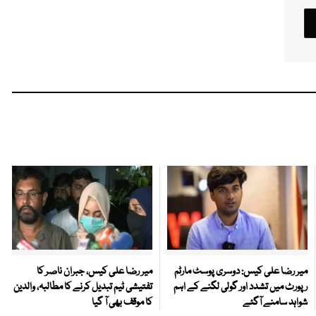
میر رضا علی کیس: دوسری پوسٹ مارٹم
میر رضا علی کیس، جبران ناصر کا
رپورٹ میں تشدد اور گولی لگنے کے اہم
تفتیشی ٹیم تبدیل کرنے کا مطالبہ، والدین
شواہد سامنے آگئے
کا موقف بھی آ گیا