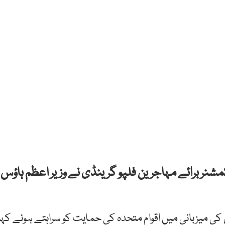
مشنر برائے مہاجرین فلپو گرینڈی نے وزیر اعظم ہاؤس
 کی میزبانی میں اقوام متحدہ کی حمایت کو سراہتے ہوئے کہا