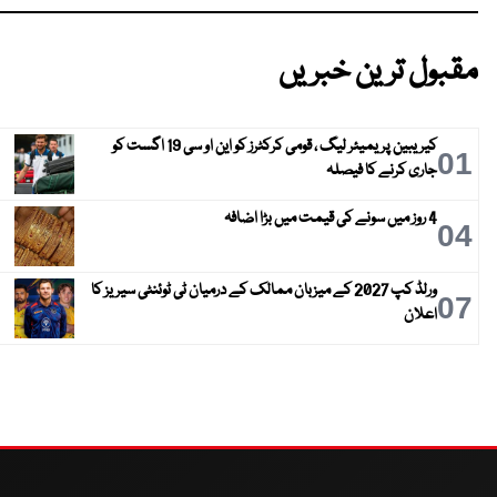
مقبول ترین خبریں
کیریبین پریمیئر لیگ ، قومی کرکٹرز کو این او سی 19 اگست کو
01
جاری کرنے کا فیصلہ
4 روز میں سونے کی قیمت میں بڑا اضافہ
04
ورلڈ کپ 2027 کے میزبان ممالک کے درمیان ٹی ٹوئنٹی سیریز کا
07
اعلان