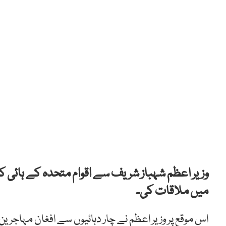
وزیر اعظم شہباز شریف سے اقوام متحدہ کے ہائی ک
میں ملاقات کی۔
اس موقع پر وزیر اعظم نے چار دہائیوں سے افغان مہاجرین