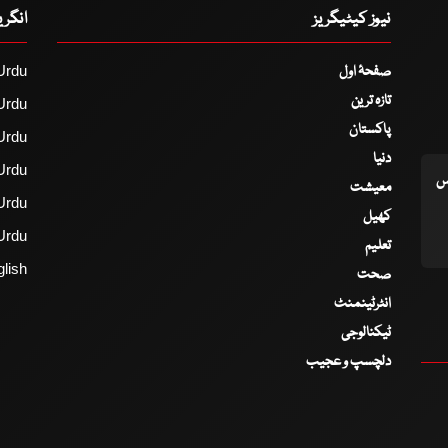
نیوز کیٹیگریز
انگر
صفحۂ اول
Urdu
تازہ ترین
Urdu
پاکستان
Urdu
دنیا
Urdu
اس
معیشت
Urdu
کھیل
Urdu
تعلیم
lish
صحت
انٹرٹینمنٹ
ٹیکنالوجی
دلچسپ و عجیب