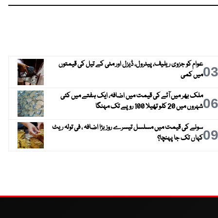
عوام کو جزوی ریلیف، پیٹرول، ڈیزل اور مٹی کے تیل کی قیمتوں
0
میں کمی
ملک بھر میں آٹے کی قیمت میں اضافہ، ایک ہفتے میں کئی
0
شہروں میں 20 کلو تھیلا 100 روپے تک مہنگا
سونے کی قیمت میں مسلسل تیسرے روز بڑا اضافہ ، فی تولہ ریٹ
0
کہاں تک جا پہنچا؟