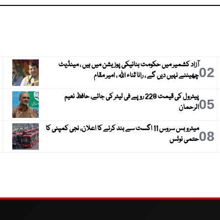
آزاد کشمیر میں حکومت بنانیکی پوزیشن میں ہیں ، مینڈیٹ
3
02
چھیننے نہیں دیں گے ، رانا ثناء اللہ ، امیر مقام
پیٹرول کی قیمت 228 روپے فی لیٹر کی جائے، حافظ نعیم
6
05
الرحمان
میٹرو بس سروس 11 اگست سے بند کرنے کا اعلان، نجی کمپنی کا
9
08
حتمی نوٹس