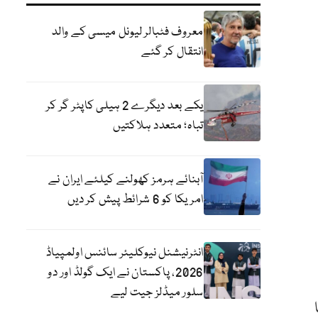
معروف فٹبالر لیونل میسی کے والد
انتقال کر گئے
یکے بعد دیگرے 2 ہیلی کاپٹر گر کر
تباہ؛ متعدد ہلاکتیں
آبنائے ہرمز کھولنے کیلئے ایران نے
امریکا کو 6 شرائط پیش کر دیں
انٹرنیشنل نیوکلیئر سائنس اولمپیاڈ
2026، پاکستان نے ایک گولڈ اور دو
سلور میڈلز جیت لیے