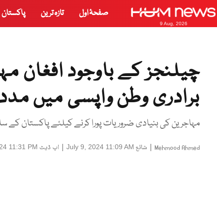
صفحۂ اول
تازہ ترین
پاکستان
9 Aug, 2026
چیلنجز کے باوجود افغان مہ
برادری وطن واپسی میں مدد
مہاجرین کی بنیادی ضروریات پورا کرنے کیلئے پاکستان کے ساتھ ک
|
شائع
|
اپ ڈیٹ
024 11:31 PM
July 9, 2024 11:09 AM
Mehmood Ahmed