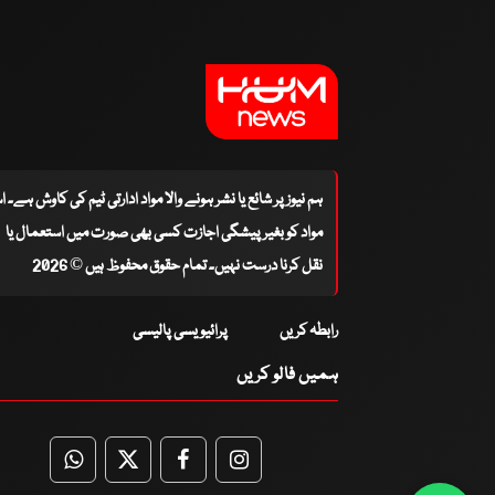
ہم نیوز پر شائع یا نشر ہونے والا مواد ادارتی ٹیم کی کاوش ہے۔ 
مواد کو بغیر پیشگی اجازت کسی بھی صورت میں استعمال یا
نقل کرنا درست نہیں۔ تمام حقوق محفوظ ہیں © 2026
رابطہ کریں
پرائیویسی پالیسی
ہمیں فالو کریں
WhatsApp
Twitter
Facebook
Facebook