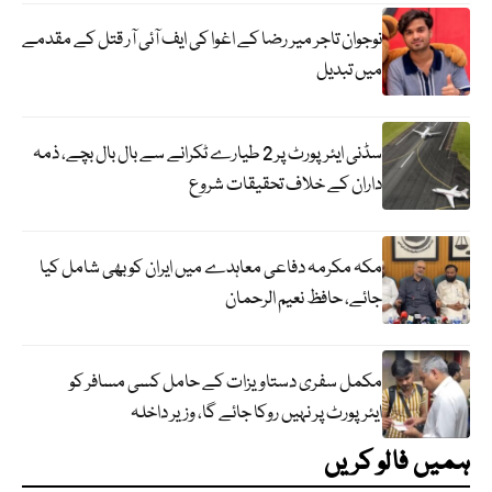
نوجوان تاجر میر رضا کے اغوا کی ایف آئی آر قتل کے مقدمے
میں تبدیل
سڈنی ایئرپورٹ پر 2 طیارے ٹکرانے سے بال بال بچے، ذمہ
داران کے خلاف تحقیقات شروع
مکہ مکرمہ دفاعی معاہدے میں ایران کو بھی شامل کیا
جائے، حافظ نعیم الرحمان
مکمل سفری دستاویزات کے حامل کسی مسافر کو
ایئرپورٹ پر نہیں روکا جائے گا، وزیر داخلہ
ہمیں فالو کریں