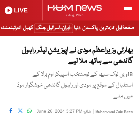
LIVE
9 Aug, 2026
صفحۂ اول
تازہ ترین
پاکستان
دنیا
ایران-اسرائیل جنگ
کھیل
انٹرٹینمنٹ
بھارتی وزیراعظم مودی نے اپوزیشن لیڈر راہول
گاندھی سے ہاتھ ملا لیے
18ویں لوک سبھا کے نومنتخب اسپیکر اوم برلا کے
استقبال کے موقع پر مودی اور راہول گاندھی خوشگوار موڈ
میں ملے
|
شائع
June 26, 2024 3:27 PM
Muhammad Zain Raza