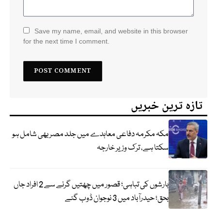
Save my name, email, and website in this browser
for the next time I comment.
تازہ ترین خبریں
مکہ مکرمہ دفاعی معاہدے میں جلد مصر بھی شامل ہو
سکتا ہے، ترک وزیر خارجہ
بارشوں کی تباہی؛ قصور میں چھتیں گرنے سے 2 افراد جاں
بحق؛ حیدرآباد میں 3 نوجوان ڈوب گئے