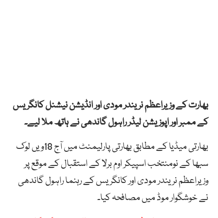
بھارت کے وزیراعظم نریندر مودی اور انڈیشن نیشنل کانگریس
کے ممبر اور اپوزیشن لیڈر راہول گاندھی نے ہاتھ ملا لیے۔
بھارتی میڈیا کے مطابق بھارتی پارلیمنٹ میں آج 18ویں لوک
سبھا کے نومنتخب اسپیکر اوم برلا کے استقبال کے موقع پر
وزیراعظم نریندر مودی اور کانگریس کے رہنما راہول گاندھی
نے خوشگوار موڈ میں مصافحہ کیا۔