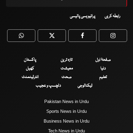
رابطہ کریں
پرائیویسی پالیسی
WhatsApp
Twitter
Facebook
Faceboo
صفحۂ اول
تازہ ترین
پاکستان
دنیا
معیشت
کھیل
تعلیم
صحت
انٹرٹینمنٹ
ٹیکنالوجی
دلچسپ و عجیب
Pakistan News in Urdu
Sports News in Urdu
Business News in Urdu
Tech News in Urdu