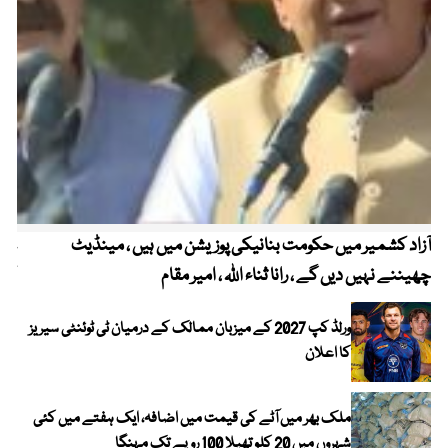
آزاد کشمیر میں حکومت بنانیکی پوزیشن میں ہیں ، مینڈیٹ
عوا
چھیننے نہیں دیں گے ، رانا ثناء اللہ ، امیر مقام
کم
ورلڈ کپ 2027 کے میزبان ممالک کے درمیان ٹی ٹوئنٹی سیریز
کا اعلان
ملک بھر میں آٹے کی قیمت میں اضافہ، ایک ہفتے میں کئی
شہروں میں 20 کلو تھیلا 100 روپے تک مہنگا