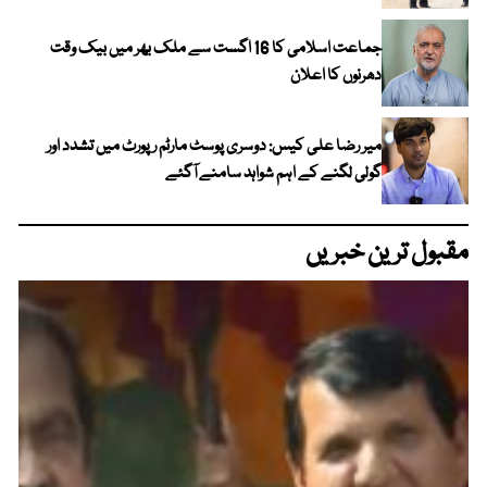
جماعت اسلامی کا 16 اگست سے ملک بھر میں بیک وقت
دھرنوں کا اعلان
میر رضا علی کیس: دوسری پوسٹ مارٹم رپورٹ میں تشدد اور
گولی لگنے کے اہم شواہد سامنے آگئے
مقبول ترین خبریں