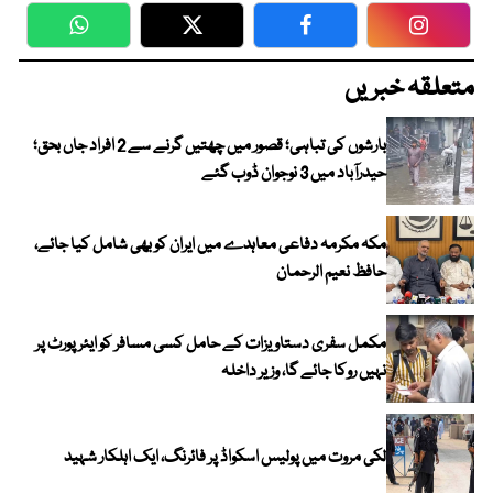
WhatsApp
Twitter
Facebook
Faceboo
متعلقہ خبریں
بارشوں کی تباہی؛ قصور میں چھتیں گرنے سے 2 افراد جاں بحق؛
حیدرآباد میں 3 نوجوان ڈوب گئے
مکہ مکرمہ دفاعی معاہدے میں ایران کو بھی شامل کیا جائے،
حافظ نعیم الرحمان
مکمل سفری دستاویزات کے حامل کسی مسافر کو ایئرپورٹ پر
نہیں روکا جائے گا، وزیر داخلہ
لکی مروت میں پولیس اسکواڈ پر فائرنگ، ایک اہلکار شہید