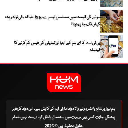
سونے کی قیمت میں مسلسل تیسرے روز بڑا اضافہ ، فی تولہ ریٹ
کہاں تک جا پہنچا؟
پی ٹی اے کا ای سم کے اجرا اور تبدیلی کی فیس کم کرنے کا
فیصلہ
ہم نیوز پر شائع یا نشر ہونے والا مواد ادارتی ٹیم کی کاوش ہے۔ اس مواد کو بغیر
پیشگی اجازت کسی بھی صورت میں استعمال یا نقل کرنا درست نہیں۔ تمام
حقوق محفوظ ہیں © 2026