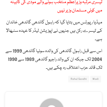
تیسری مرتبہ وزیراعظم منتخب ہونے والے مودی کی کابینہ
میں کوئی مسلمان وزیر نہیں
میڈیا رپورٹس میں بتایا گیا کہ راہول گاندھی گاندھی خاندان
کے تیسرے رکن ہیں جنہوں نے اپوزیشن لیڈر کا عہدہ سنبھالا
ہے۔
اس سے قبل راہول گاندھی کی والدہ سونیا گاندھی 1999 سے
2004 تک جبکہ ان کے والد راجیو گاندھی 1989 سے 1990
تک قائد حزب اختلاف رہ چکے ہیں۔
Rahul Gandhi
Modi