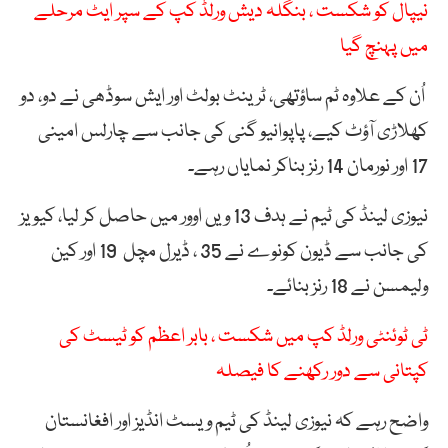
نیپال کو شکست ، بنگلہ دیش ورلڈ کپ کے سپر ایٹ مرحلے
میں پہنچ گیا
اُن کے علاوہ ٹم ساؤتھی، ٹرینٹ بولٹ اور ایش سوڈھی نے دو، دو
کھلاڑی آؤٹ کیے، پاپوانیو گنی کی جانب سے چارلس امینی
17 اور نورمان 14 رنز بناکر نمایاں رہے۔
نیوزی لینڈ کی ٹیم نے ہدف 13 ویں اوور میں حاصل کر لیا، کیویز
کی جانب سے ڈیون کونوے نے 35 ، ڈیرل مچل 19 اور کین
ولیمسن نے 18 رنز بنائے۔
ٹی ٹوئنٹی ورلڈ کپ میں شکست ، بابر اعظم کو ٹیسٹ کی
کپتانی سے دور رکھنے کا فیصلہ
واضح رہے کہ نیوزی لینڈ کی ٹیم ویسٹ انڈیز اور افغانستان