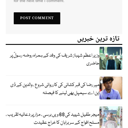
for the next time I comment.
تازہ ترین خبریں
وزیر اعظم شہباز شریف کی وفد کے ہمراہ روضہ رسولؐ پر
حاضری
میر رضا کی قبر کشائی کی کارروائی شروع ، والدین کے ڈی
این اے سیمپل بھی لینے کا فیصلہ
میجر طفیل شہید کی 68 ویں برسی ، مزار پر دعائیہ تقریب ،
مسلح افواج کے سربراہان کا خراج عقیدت