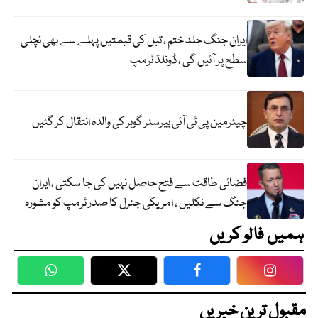
ایران جنگ جلد ختم ، تیل کی قیمتیں پہلے سے بھی نچلی
سطح پر آئیں گی ، ڈونلڈ ٹرمپ
چیئرمین پی ٹی آئی بیرسٹر گوہر کی والدہ انتقال کر گئیں
فضائی طاقت سے فتح حاصل نہیں کی جا سکتی ، ایران
جنگ سے نکلیں ، امریکی جنرل کا صدر ٹرمپ کو مشورہ
ہمیں فالو کریں
WhatsApp
Twitter
Facebook
Faceboo
مقبول ترین خبریں