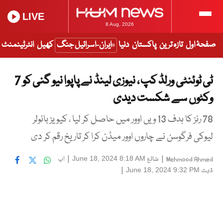
LIVE
8 Aug, 2026
صفحۂ اول
تازہ ترین
پاکستان
دنیا
ایران-اسرائیل جنگ
کھیل
انٹرٹینمنٹ
ٹی ٹوئنٹی ورلڈ کپ ، نیوزی لینڈ نے پاپوا نیو گنی کو 7
وکٹوں سے شکست دیدی
78 رنز کا ہدف 13 ویں اوور میں حاصل کر لیا ، کیویز بائولر
لیوکی فرگوسن نے چاروں اوور میڈن کرا کر تاریخ رقم کر دی
|
شائع
|
اپ
June 18, 2024 8:18 AM
Mehmood Ahmed
ڈیٹ
|
June 18, 2024 9:32 PM