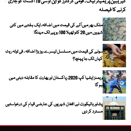
کیریبین پریمیئر لیگ ، قومی کرکٹرز کو این او سی 19 اگست کو جاری
آز
کرنے کا فیصلہ
چھی
ملک بھر میں آٹے کی قیمت میں اضافہ، ایک ہفتے میں کئی
شہروں میں 20 کلو تھیلا 100 روپے تک مہنگا
سونے کی قیمت میں مسلسل تیسرے روز بڑا اضافہ ، فی تولہ ریٹ
کہاں تک جا پہنچا؟
ویمنز ایشیا کپ 2026، پاکستان اور بھارت کا مقابلہ دبئی میں
ہو گا
پشاور ہائیکورٹ نے افغان شہریوں کی عارضی قیام کی درخواستیں
مسترد کر دیں