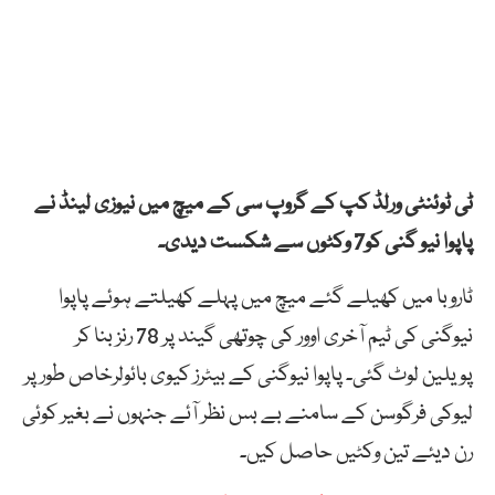
ٹی ٹوئنٹی ورلڈ کپ کے گروپ سی کے میچ میں نیوزی لینڈ نے
پاپوا نیو گنی کو7 وکٹوں سے شکست دیدی۔
ٹاروبا میں کھیلے گئے میچ میں پہلے کھیلتے ہوئے پاپوا
نیوگنی کی ٹیم آخری اوور کی چوتھی گیند پر 78 رنز بنا کر
پویلین لوٹ گئی۔ پاپوا نیوگنی کے بیٹرز کیوی بائولرخاص طور پر
لیوکی فرگوسن کے سامنے بے بس نظر آئے جنہوں نے بغیر کوئی
رن دیئے تین وکٹیں حاصل کیں۔