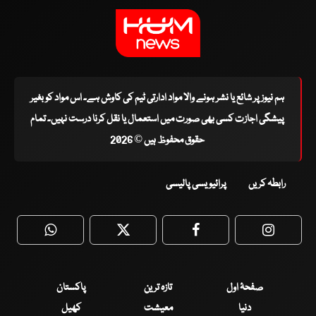
ہم نیوز پر شائع یا نشر ہونے والا مواد ادارتی ٹیم کی کاوش ہے۔ اس مواد کو بغیر
پیشگی اجازت کسی بھی صورت میں استعمال یا نقل کرنا درست نہیں۔ تمام
حقوق محفوظ ہیں © 2026
رابطہ کریں
پرائیویسی پالیسی
WhatsApp
Twitter
Facebook
Faceboo
صفحۂ اول
تازہ ترین
پاکستان
دنیا
معیشت
کھیل