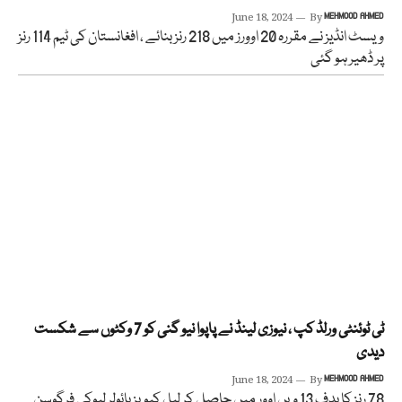
June 18, 2024
By
MEHMOOD AHMED
ویسٹ انڈیز نے مقررہ 20 اوورز میں 218 رنز بنائے ، افغانستان کی ٹیم 114 رنز
پر ڈھیر ہو گئی
ٹی ٹوئنٹی ورلڈ کپ ، نیوزی لینڈ نے پاپوا نیو گنی کو 7 وکٹوں سے شکست
دیدی
June 18, 2024
By
MEHMOOD AHMED
78 رنز کا ہدف 13 ویں اوور میں حاصل کر لیا ، کیویز بائولر لیوکی فرگوسن