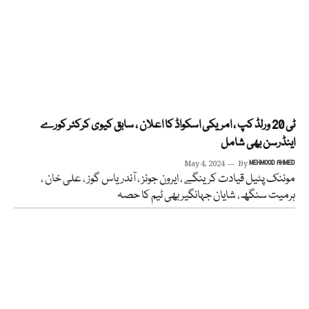
ٹی 20 ورلڈ کپ ، امریکی اسکواڈ کا اعلان ، سابق کیوی کرکٹر کورے
اینڈرسن بھی شامل
May 4, 2024
By
MEHMOOD AHMED
موننک پٹیل قیادت کرینگے ، ایرون جونز ، آندریاس گوز ، علی خان ،
ہرمیت سنگھ، شایان جہانگیر بھی ٹیم کا حصہ