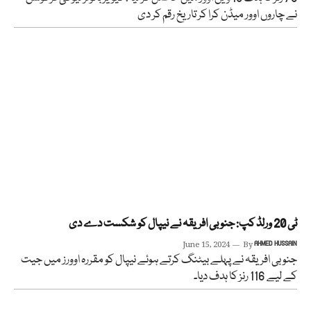
نے چاروں اوور میڈن کرا کر تاریخ رقم کر دی
ٹی 20 ورلڈ کپ: جنوبی افریقہ نے نیپال کو شکست دے دی
June 15, 2024
By
AHMED HUSSAIN
جنوبی افریقہ نے پہلے بیٹنگ کرتے ہوئے نیپال کو مقررہ اوورز میں جیت
کے لیے 116 رنز کا ہدف دیا۔