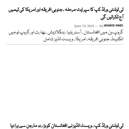
ٹی ٹوئنٹی ورلڈ کپ کا سپر ایٹ مرحلہ ، جنوبی افریقہ اور امریکا کی ٹیمیں
آج ٹکرائیں گی
June 19, 2024
By
MEHMOOD AHMED
گروپ ون میں افغانستان ، آسٹریلیا ، بنگلادیش ، بھارت اور گروپ ٹو میں
انگلینڈ، جنوبی افریقہ، امریکا ، ویسٹ انڈیز شامل
ٹی ٹوئنٹی ورلڈ کپ ، ویسٹ انڈیز نے افغانستان کو بڑے مارجن سے ہرا دیا