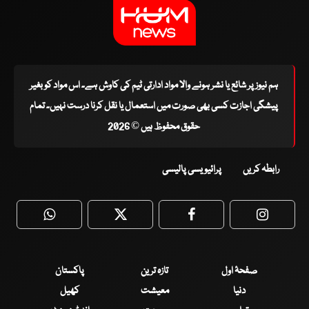
ہم نیوز پر شائع یا نشر ہونے والا مواد ادارتی ٹیم کی کاوش ہے۔ اس مواد کو بغیر
پیشگی اجازت کسی بھی صورت میں استعمال یا نقل کرنا درست نہیں۔ تمام
حقوق محفوظ ہیں © 2026
رابطہ کریں
پرائیویسی پالیسی
WhatsApp
Twitter
Facebook
Faceboo
صفحۂ اول
تازہ ترین
پاکستان
دنیا
معیشت
کھیل