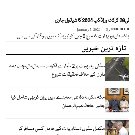
ٹی20 کرکٹ ورلڈکپ 2024 کا شیڈول جاری
January 5, 2024
By
FAISAL ZAHEER
پاکستان اور بھارت کا میچ 9 جون کو نیویارک میں ہوگا، آئی سی سی
تازہ ترین خبریں
سڈنی ایئرپورٹ پر 2 طیارے ٹکرانے سے بال بال بچے، ذمہ
داران کے خلاف تحقیقات شروع
مکہ مکرمہ دفاعی معاہدے میں ایران کو بھی شامل کیا
جائے، حافظ نعیم الرحمان
مکمل سفری دستاویزات کے حامل کسی مسافر کو