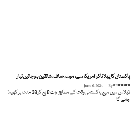
پاکستان کا پہلا ٹاکرا امریکا سے، موسم صاف، شائقین ہو جائیں تیار
June 6, 2024
By
ARSHAD KHAN
ڈیلاس میں میچ پاکستانی وقت کے مطابق رات 8 بج کر 30 منٹ پر کھیلا
جائے گا