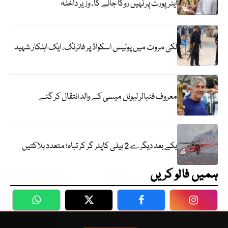
ایئرپورٹ پر نہیں روکا جائے گا، وزیر داخلہ
لکی مروت میں پولیس اسکواڈ پر فائرنگ، ایک اہلکار شہید
معروف فٹبالر لیونل میسی کے والد انتقال کر گئے
یکے بعد دیگرے 2 ہیلی کاپٹر گر کر تباہ؛ متعدد ہلاکتیں
ہمیں فالو کریں
WhatsApp
Twitter
Facebook
Faceboo