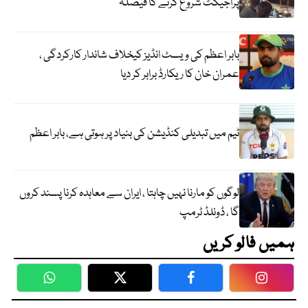
پراجیکٹ شروع کرنے کا فیصلہ
بابر اعظم کی ویسٹ انڈیز کیخلاف شاندار کارکردگی ،
عمران خان کا ریکارڈ برابر کر دیا
ٹیم میں تبدیلی کنڈیشن کی بنیاد پر ہوتی ہے، بابر اعظم
لوگوں کو مارنا نہیں چاہتا ، ایران سے معاہدہ کرنا پسند کروں
گا ، ڈونلڈ ٹرمپ
ہمیں فالو کریں
WhatsApp
Twitter
Facebook
Faceboo