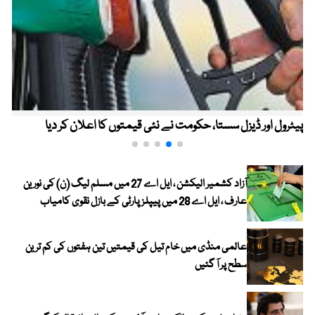
پیٹرول اور ڈیزل سستا، حکومت نے نئی قیمتوں کا اعلان کر دیا
آزاد کشمیر الیکشن ، ایل اے 27 میں مسلم لیگ (ن) کی نورین
عارف ، ایل اے 28 میں پیپلز پارٹی کے بازل نقوی کامیاب
عالمی منڈی میں خام تیل کی قیمتیں تین ہفتوں کی کم ترین
سطح پر آ گئیں