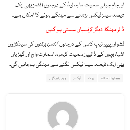
اور جام جیلی سمیت مارمالیڈ کے درجنوں آئٹمز بھی ایک
فیصد سیلز ٹیکس بڑھنے سے مہنگے ہونے کا امکان ہے۔
ڈالر مہنگا، دیگر کرنسیاں سستی ہو گئیں
ٹشو اور پیپر نیپ کنس کے درجنوں آئٹمز، برتنوں کی سینکڑروں
اشیا، بچوں کے ڈائیپرز سمیت کیمرہ، اسمارٹ واچ اور گھڑیاں
بھی ایک فیصد سیلز ٹیکس لگنے سے مہنگی ہوجائیں گی۔
oil and ghee
بجٹ
ٹیکسز
چینی اور گھی