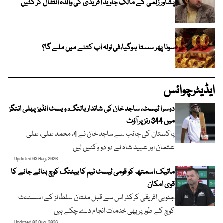
پشاور زلمی کے مالک جاوید آفریدی کی والدہ انتقال کر گئیں
سونا پھر سستا ہوگیا،فی تولہ اب کتنے میں ملے گا؟
ایڈیٹرچوائس
دوسرا ٹیسٹ، ساجد خان کی شاندار بالنگ، ویسٹ انڈیز پہلی اننگز
میں 344 رنز پر آؤٹ
پاکستان کی جانب سے ساجد خان نے 4، محمد علی، علی
عثمان اور عبید شاہ نے دو دو وکٹیں لیں
Updated 03 Aug, 2026
مائیک اسمتھ کو قومی ٹیسٹ ٹیم کا بیٹنگ کوچ بنائے جانے کا
قوی امکان
جنوبی افریقی کرکٹر اس سے قبل ملتان سلطانز کے اسسٹنٹ
کوچ کے طور پر بھی خدمات انجام دے چکے ہیں
Updated 03 Aug, 2026