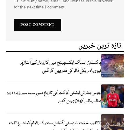
Save my name, email, and website in this browser
for the next time I comment.
تازہ ترین خبریں
پاکستان اسٹاک ایکسچینج میں کاروبار کے آغاز پر
تیزی،امریکی ڈالر کی قدر بھی گر گئی
جوس بٹلر ٹی ٹوئنٹی کرکٹ کی تاریخ میں سب سے زیادہ رنز
بنانے والے کھلاڑی بن گئے
لاانفورسمنٹ انویسٹی گیشن سنٹر کے قیام کیلئے پائلٹ