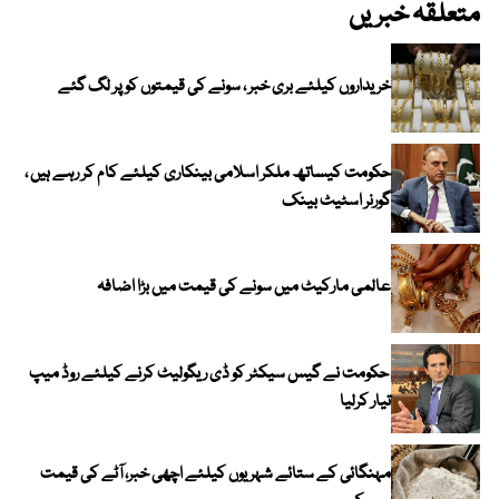
متعلقہ خبریں
خریداروں کیلئے بری خبر ، سونے کی قیمتوں کو پر لگ گئے
حکومت کیساتھ ملکر اسلامی بینکاری کیلئے کام کر رہے ہیں ،
گورنر اسٹیٹ بینک
عالمی مارکیٹ میں سونے کی قیمت میں بڑا اضافہ
حکومت نے گیس سیکٹر کو ڈی ریگولیٹ کرنے کیلئے روڈ میپ
تیار کرلیا
مہنگائی کے ستائے شہریوں کیلئے اچھی خبر، آٹے کی قیمت