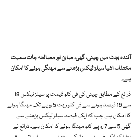
آئندہ بجٹ میں چینی، گھی، صابن اور مصالحہ جات سمیت
مختلف اشیا سیلز ٹیکس بڑھنے سے مہنگی ہونے کا امکان
ہے۔
ذرائع کے مطابق چینی کی فی کلو قیمت پر سیلز ٹیکس 18
سے 19 فیصد ہونے سے فی کلو ریٹ 5 روپے تک مہنگا ہونے
کا امکان ہے جب کہ ایک فیصد سیلز ٹیکس بڑھنے سے
گھی 5 سے 7 روپے کلو مہنگا ہونے کا امکان ہے۔ ذرائع نے