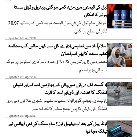
تیل کی قیمتوں میں مزید کمی ہو گئی، پیٹرول و ڈیزل سستا
ہونے کا امکان
امریکی خام تیل کی فی بیرل قیمت مزید کمی کے ساتھ 78.97
ڈالر کی سطح پر آ گئی
Updated 03 Aug, 2026
اسلام آباد میں تعلیمی ادارے کل سے کھل جائیں گے، محکمہ
تعلیم سندھ کا بھی اہم اعلان
ہفتے میں 6 روز تدریس کا اطلاق صرف سرکاری اسکولوں پر ہوگا،
صوبائی وزیر تعلیم
Updated 02 Aug, 2026
4 اگست تک دریاؤں میں پانی کے بہاؤ میں اضافے اور فلیش
فلڈنگ کا خدشہ، این ڈی ایم اے کا الرٹ
راولپنڈی، جہلم، گوجرانوالہ سمیت نشیبی شہری علاقوں میں اربن
فلڈنگ اور بارش کا پانی جمع ہونے کا خدشہ ہے
Updated 02 Aug, 2026
فولڈ ایبل کے بعد اب رولیبل فون؟ سام سنگ کی نئی ڈیوائس نے
تہلکہ مچا دیا