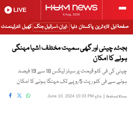
LIVE
6 Aug, 2026
صفحۂ اول
تازہ ترین
پاکستان
دنیا
ایران-اسرائیل جنگ
کھیل
انٹرٹینمنٹ
بجٹ، چینی اور گھی سمیت مختلف اشیا مہنگی
ہونے کا امکان
چینی کی فی کلو قیمت پر سیلز ٹیکس 18 سے 19 فیصد
ہونے سے فی کلو ریٹ 5 روپے تک مہنگا ہونے کا امکان
|
شائع
June 10, 2024 10:33 PM
Arshad Khan