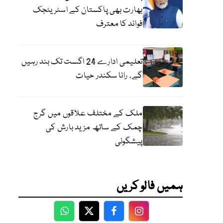
بھارت بھی پاکستان کے اسٹریٹجک
فوائد کا معترف
تعلیمی ادارے 24 اگست تک بند رہیں
گے، رانا سکندر حیات
ملک کے مختلف علاقوں میں گرج
چمک کے ساتھ مزید بارش کی
پیشگوئی
ہمیں فالو کریں
WhatsApp
Twitter
Facebook
Facebook