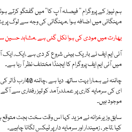
مہنگائی میں اضافہ ہوا ،مہنگائی کی وجہ سے لوگ پریش
بھارت میں مودی کی ہوا نکل گئی ہے ،مشاہد حسین س
آئی ایم ایف نے باریک بینی شروع کر دی ہے ،ایک، ایک ا
میں آئی ایم ایف پروگرام کا ایجنڈا مختلف نظر آ رہا ہے۔
چائنہ نے ہمارا بہت
ای کی سرمایہ کاری پر عملدرآمد کو تیز رفتاری سے آگے 
موجود ہیں۔
سابق وزیرخزانہ نے مزید کہا اس وقت سخت بجٹ متوقع ہ
کیا ،تاجر ، زمیندار اور سرمایہ دار پر ٹیکس لگانا چاہیے۔