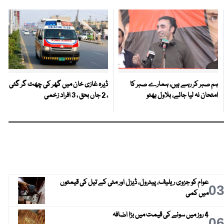
ہم صبر کر رہے ہیں، ہمارے صبر کا
ڈیرہ غازی خان میں گھر کی چھت گر گئی
امتحان نہ لیا جائے، بلاول بھٹو
، 2 جاں بحق ، 3 افراد زخمی
عوام کو جزوی ریلیف، پیٹرول، ڈیزل اور مٹی کے تیل کی قیمتوں
0
میں کمی
4 روز میں سونے کی قیمت میں بڑا اضافہ
0