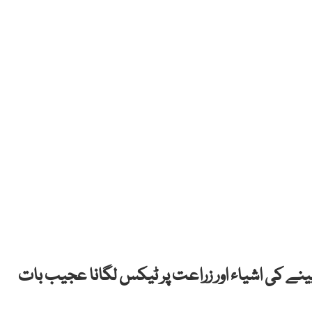
پینے کی اشیاء اور زراعت پر ٹیکس لگانا عجیب بات