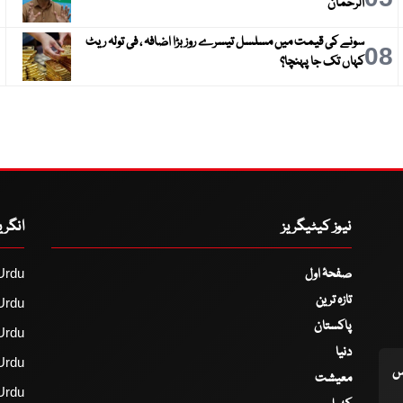
الرحمان
سونے کی قیمت میں مسلسل تیسرے روز بڑا اضافہ ، فی تولہ ریٹ
9
08
کہاں تک جا پہنچا؟
نیوز کیٹیگریز
انگر
صفحۂ اول
Urdu
تازہ ترین
Urdu
پاکستان
Urdu
دنیا
Urdu
اس
معیشت
Urdu