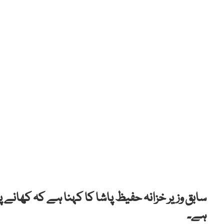
سابق وزیر خزانہ حفیظ پاشا کا کہنا ہے کہ کھانے 
ہے۔