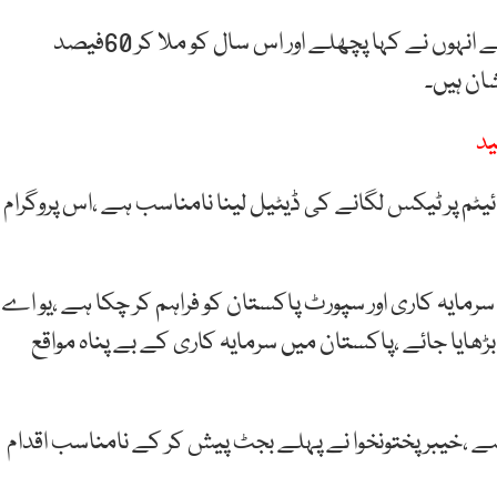
ہم نیوز کے پروگرام ’’ فیصلہ آپ کا‘‘ میں گفتگو کرتے ہوئے انہوں نے کہا پچھلے اور اس سال کو ملا کر 60فیصد
ان ہیں۔
ید
ٓئیٹم پر ٹیکس لگانے کی ڈیٹیل لینا نامناسب ہے ،اس پروگرام
 ساتھ دیا ہے ،چائنہ 40ارب ڈالر کی سرمایہ کاری اور سپورٹ پاکستان کو فراہم کر چکا ہے ،یو اے
بڑھایا جائے ،پاکستان میں سرمایہ کاری کے بے پناہ مواقع
ے ،خیبرپختونخوا نے پہلے بجٹ پیش کر کے نامناسب اقدام