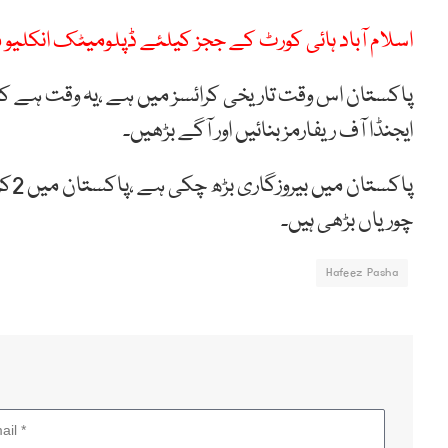
اسلام آباد ہائی کورٹ کے ججز کیلئے ڈپلومیٹک انکلیو 
پاکستان اس وقت تاریخی کرائسز میں ہے ،یہ وقت ہے کہ ت
ایجنڈا آف ریفارمز بنائیں اور آگے بڑھیں۔
پاک
چوریاں بڑھی ہیں۔
Hafeez Pasha