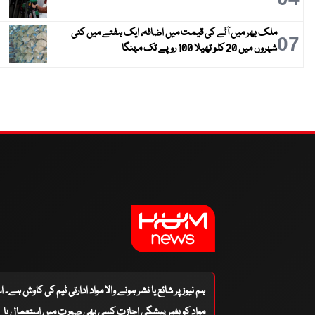
ملک بھر میں آٹے کی قیمت میں اضافہ، ایک ہفتے میں کئی
07
شہروں میں 20 کلو تھیلا 100 روپے تک مہنگا
ہم نیوز پر شائع یا نشر ہونے والا مواد ادارتی ٹیم کی کاوش ہے۔ 
مواد کو بغیر پیشگی اجازت کسی بھی صورت میں استعمال یا