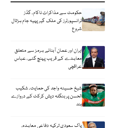
حکومت سے مذاکرات ناکام، گڈز
ٹرانسپورٹرز کی ملک گیر پہیہ جام ہڑتال
شروع
ایران اور عمان آبنائے ہرمز سے متعلق
معاہدے کے قریب پہنچ گئے، عباس
عراقچی
شیخ حسینہ واجد کی حمایت، شکیب
الحسن پر بنگلہ دیش کرکٹ کے دروازے
بند
پاک سعودی ترکیہ دفاعی معاہدہ،