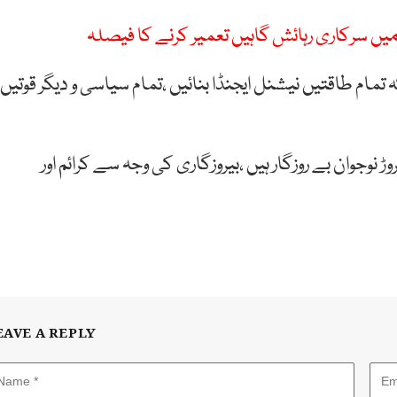
میں سرکاری رہائش گاہیں تعمیر کرنے کا فیصلہ
مام طاقتیں نیشنل ایجنڈا بنائیں ،تمام سیاسی و دیگر قوتیں
ستان میں بیروزگاری بڑھ چکی ہے ،پاکستان میں 2کروڑ نوجوان بے روزگار ہیں ،بیروزگاری کی وجہ سے کرائم اور
EAVE A REPLY