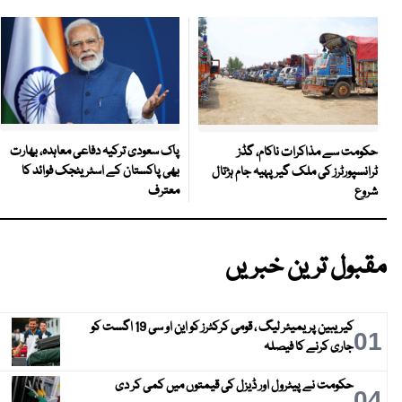
پاک سعودی ترکیہ دفاعی معاہدہ، بھارت
حکومت سے مذاکرات ناکام، گڈز
بھی پاکستان کے اسٹریٹجک فوائد کا
ٹرانسپورٹرز کی ملک گیر پہیہ جام ہڑتال
معترف
شروع
مقبول ترین خبریں
کیریبین پریمیئر لیگ ، قومی کرکٹرز کو این او سی 19 اگست کو
01
جاری کرنے کا فیصلہ
حکومت نے پیٹرول اور ڈیزل کی قیمتوں میں کمی کر دی
04