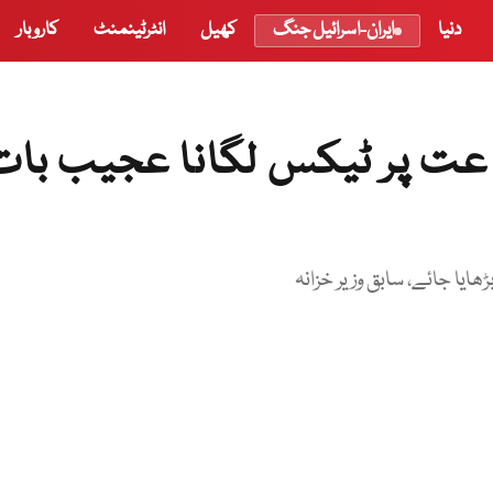
دنیا
ایران-اسرائیل جنگ
کھیل
انٹرٹینمنٹ
کاروبار
راعت پر ٹیکس لگانا عجیب بات
ھایا جائے، سابق وزیر خزانہ