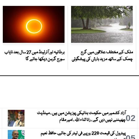
ملک کے مختلف علاقوں میں گرج
برطانیہ اور آئرلینڈ میں 27 سال بعد نایاب
چمک کے ساتھ مزید بارش کی پیشگوئی
سورج گرہن دیکھا جائے گا
آزاد کشمیر میں حکومت بنانیکی پوزیشن میں ہیں ، مینڈیٹ
3
02
چھیننے نہیں دیں گے ، رانا ثناء اللہ ، امیر مقام
پیٹرول کی قیمت 228 روپے فی لیٹر کی جائے، حافظ نعیم
6
05