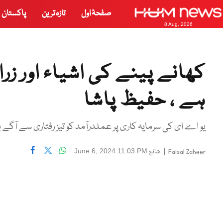
صفحۂ اول
تازہ ترین
پاکستان
8 Aug, 2026
کھانے پینے کی اشیاء اور ز
ہے ، حفیظ پاشا
یو اے ای کی سرمایہ کاری پر عملدرآمد کو تیز رفتاری سے آگے بڑ
|
شائع
June 6, 2024 11:03 PM
Faisal Zaheer