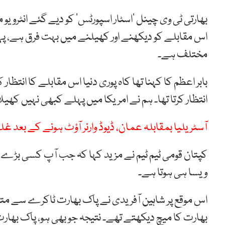
بھارتی ٹی وی چینل ‘اسٹار اسپورٹس’ کو دیے گئے انٹرویو 
اس مقابلے کو دیکھنے اور کھیلنے میں بہت فرق ہے، پہل
مختلف ہے۔
بابر اعظم کا کہنا تھا کاہ پوری دنیا اس مقابلے کا ان
انتظار کرتا تھا۔ ہم نے امریکا میں پہلے کبھی نہیں کھ
آسٹریلیا بمقابلہ عمان، ڈیوڈ وارنر آؤٹ ہونے کے بع
کپتان قومی ٹیم ٹیم نے مزید کہا کہ جب آپ کسی بڑے 
ویسا ہی ہوتا ہے۔
اس موقع پر شاہین آفریدی نے پاک بھارت ٹاکرے سے مت
بھارت کا میچ دیکھتے تھے۔ نتیجہ جو بھی ہو، پاک بھارت