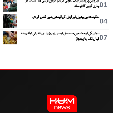
کیریبین پریمیئر لیگ ، قومی کرکٹرز کو این او سی 19 اگست کو
01
جاری کرنے کا فیصلہ
حکومت نے پیٹرول اور ڈیزل کی قیمتوں میں کمی کر دی
04
سونے کی قیمت میں مسلسل تیسرے روز بڑا اضافہ ، فی تولہ ریٹ
07
کہاں تک جا پہنچا؟