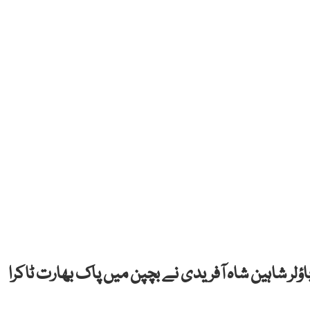
ٔلر شاہین شاہ آفریدی نے بچپن میں پاک بھارت ٹاکرا