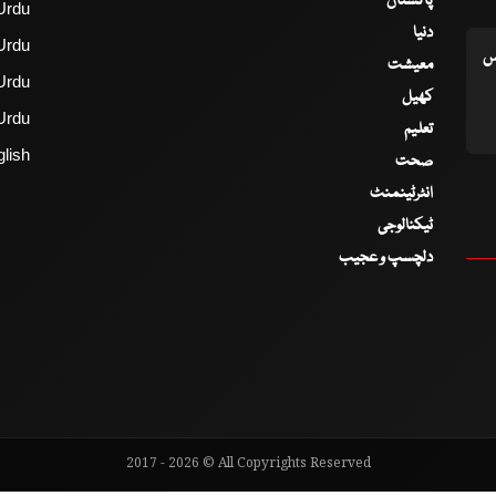
پاکستان
Urdu
دنیا
Urdu
اس
معیشت
Urdu
کھیل
Urdu
تعلیم
lish
صحت
انٹرٹینمنٹ
ٹیکنالوجی
دلچسپ و عجیب
2017 - 2026 © All Copyrights Reserved