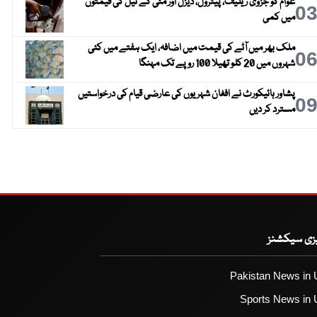
عوام کو جزوی ریلیف، پیٹرول، ڈیزل اور مٹی کے تیل کی قیمتوں
0
میں کمی
ملک بھر میں آٹے کی قیمت میں اضافہ، ایک ہفتے میں کئی
0
شہروں میں 20 کلو تھیلا 100 روپے تک مہنگا
پشاور ہائیکورٹ نے افغان شہریوں کی عارضی قیام کی درخواستیں
0
مسترد کر دیں
یزی سیکشنز
Pakistan News in 
Sports News in 