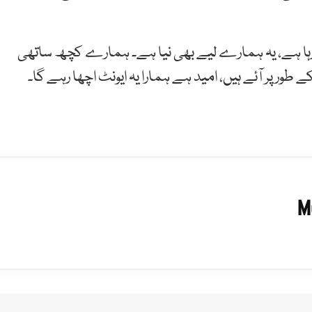
و رہا ہے، یہ ہمارے لیے بھی نیا ہے۔ ہمارے کچھ ساتھی
طور پر آئے ہیں، امید ہے ہمارا یہ ایونٹ اچھا رہے گا۔
M