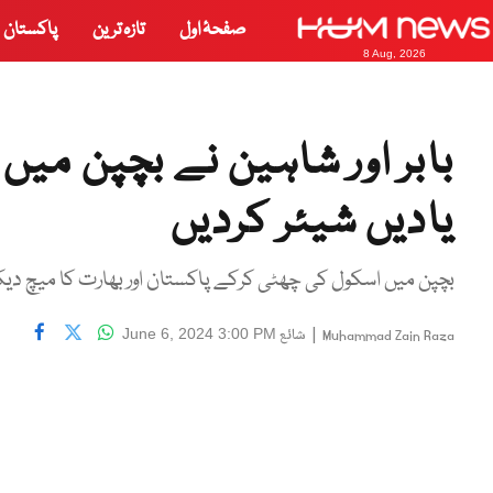
صفحۂ اول
تازہ ترین
پاکستان
8 Aug, 2026
بابر اور شاہین نے بچپن می
یادیں شیئر کردیں
بچپن میں اسکول کی چھٹی کرکے پاکستان اور بھارت کا میچ دیک
|
شائع
June 6, 2024 3:00 PM
Muhammad Zain Raza