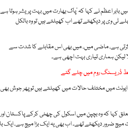
میں بابر اعظم نے کہا کہ ‘پاک بھارت میں بہت پریشر ہوتا ہے۔
ے ٹی وی پر دیکھتے تھے اب کھیلتے ہیں تو وہ بالکل
تظار کرتی ہے، ماضی میں، میں بھی اس مقابلے کا شدت سے
یلا لیکن ہماری تیاری بہت اچھی ہے۔
د غلط ڈریسنگ روم میں چلے گئے
ایونٹ میں مختلف حالات میں کھیلتے ہیں تو پھر جوش بھی
علق کہا کہ وہ بچپن میں اسکول کی چھٹی کرکے پاکستان اور
 میچ ضرور دیکھتے تھے۔ اب بھی یہ ایک بڑا میچ ہے، ایک بار