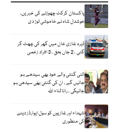
پاکستان کرکٹ چھوڑنے کی خبریں،
خوشدل شاہ نے خاموشی توڑ دی
ڈیرہ غازی خان میں گھر کی چھت گر
گئی ، 2 جاں بحق ، 3 افراد زخمی
الٹی گنتی والے خود بھی سیدھے ہو
جائیں گے ، ان کی گنتی بھی سیدھی ہو
جائیگی ، رانا ثناء اللہ
شہداء اور غازیوں کو سول ایوارڈز دینے
کی منظوری