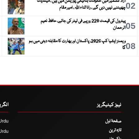
آزاد کشمیر میں حکومت بنانیکی پوزیشن میں ہیں ، مینڈیٹ
3
02
چھیننے نہیں دیں گے ، رانا ثناء اللہ ، امیر مقام
پیٹرول کی قیمت 228 روپے فی لیٹر کی جائے، حافظ نعیم
6
05
الرحمان
ویمنز ایشیا کپ 2026، پاکستان اور بھارت کا مقابلہ دبئی میں ہو
9
08
گا
نیوز کیٹیگریز
انگر
صفحۂ اول
Urdu
تازہ ترین
Urdu