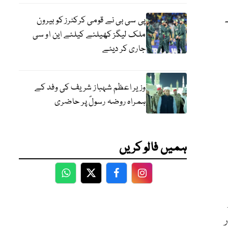
پی سی بی نے قومی کرکٹرز کو بیرون
ملک لیگز کھیلنے کیلئے این او سی
جاری کر دیئے
وزیر اعظم شہباز شریف کی وفد کے
ہمراہ روضہ رسولؐ پر حاضری
ہمیں فالو کریں
WhatsApp
Twitter
Facebook
Facebook