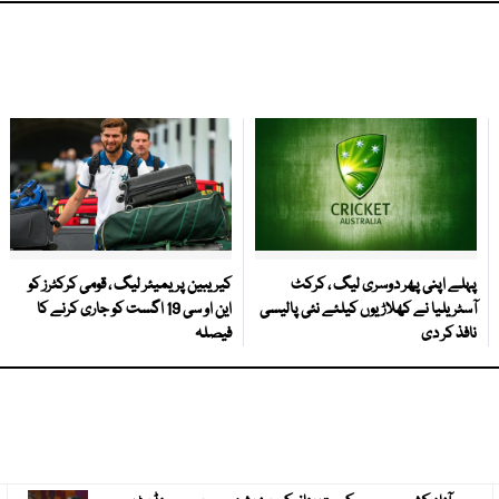
پہلے اپنی پھر دوسری لیگ ، کرکٹ
کیریبین پریمیئر لیگ ، قومی کرکٹرز کو
آسٹریلیا نے کھلاڑیوں کیلئے نئی پالیسی
این او سی 19 اگست کو جاری کرنے کا
نافذ کر دی
فیصلہ