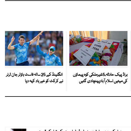
براڈ پیک حادثہ،5غیرملکی کوہ پیماؤں
انگلینڈ کے 25 سالہ فاسٹ باؤلر جان ٹرنر
کی میتیں اسلام آبادپہنچادی گئیں
نے کرکٹ کو خیر باد کہہ دیا