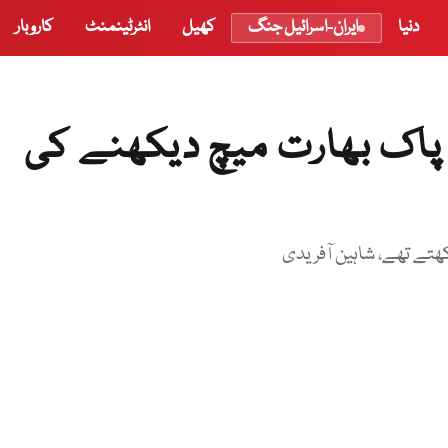
دنیا
ایران-اسرائیل جنگ
کھیل
انٹرٹینمنٹ
کاروبار
ں پاک بھارت میچ دیکھنے کی
ھتے تھے، شاہین آفریدی