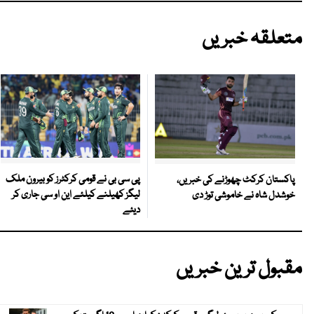
متعلقہ خبریں
پی سی بی نے قومی کرکٹرز کو بیرون ملک
پاکستان کرکٹ چھوڑنے کی خبریں،
لیگز کھیلنے کیلئے این او سی جاری کر
خوشدل شاہ نے خاموشی توڑ دی
دیئے
مقبول ترین خبریں