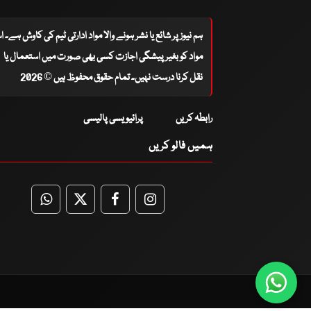
ہم نیوز پر شائع یا نشر ہونے والا مواد ادارتی ٹیم کی کاوش ہے۔ 
مواد کو بغیر پیشگی اجازت کسی بھی صورت میں استعمال یا
نقل کرنا درست نہیں۔ تمام حقوق محفوظ ہیں © 2026
رابطہ کریں
پرائیویسی پالیسی
ہمیں فالو کریں
WhatsApp
Twitter
Facebook
Facebook