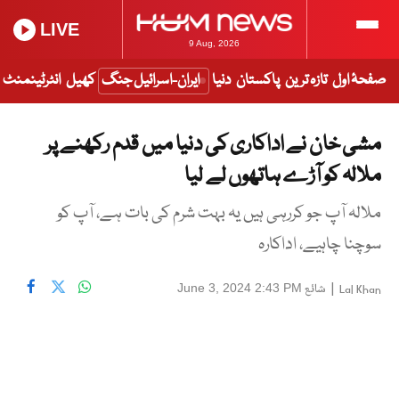
LIVE
9 Aug, 2026
صفحۂ اول
تازہ ترین
پاکستان
دنیا
ایران-اسرائیل جنگ
کھیل
انٹرٹینمنٹ
مشی خان نے اداکاری کی دنیا میں قدم رکھنے پر
ملالہ کو آڑے ہاتھوں لے لیا
ملالہ آپ جو کررہی ہیں یہ بہت شرم کی بات ہے، آپ کو
سوچنا چاہیے، اداکارہ
|
شائع
June 3, 2024 2:43 PM
Lal Khan