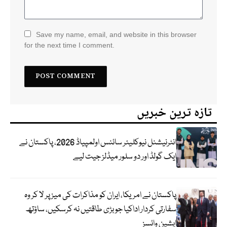
Save my name, email, and website in this browser
for the next time I comment.
تازہ ترین خبریں
انٹرنیشنل نیوکلیئر سائنس اولمپیاڈ 2026، پاکستان نے
ایک گولڈ اور دو سلور میڈلز جیت لیے
پاکستان نے امریکا، ایران کو مذاکرات کی میز پر لا کر وہ
سفارتی کردار اداکیا جو بڑی طاقتیں نہ کرسکیں، ساؤتھ
ایشین وائسز