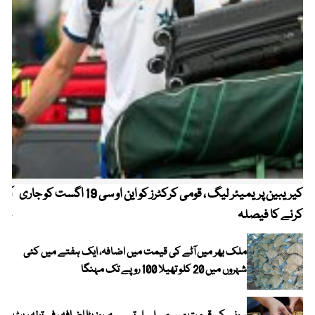
کیریبین پریمیئر لیگ ، قومی کرکٹرز کو این او سی 19 اگست کو جاری
آز
کرنے کا فیصلہ
چھی
ملک بھر میں آٹے کی قیمت میں اضافہ، ایک ہفتے میں کئی
شہروں میں 20 کلو تھیلا 100 روپے تک مہنگا