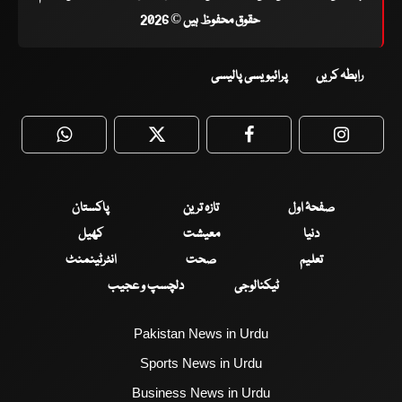
حقوق محفوظ ہیں © 2026
رابطہ کریں
پرائیویسی پالیسی
WhatsApp
Twitter
Facebook
Faceboo
صفحۂ اول
تازہ ترین
پاکستان
دنیا
معیشت
کھیل
تعلیم
صحت
انٹرٹینمنٹ
ٹیکنالوجی
دلچسپ و عجیب
Pakistan News in Urdu
Sports News in Urdu
Business News in Urdu