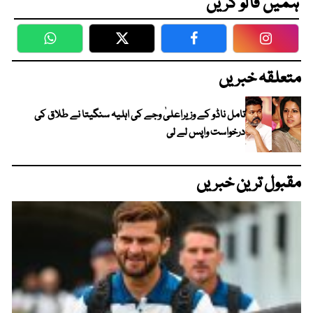
ہمیں فالو کریں
WhatsApp
Twitter
Facebook
Faceboo
متعلقہ خبریں
تامل ناڈو کے وزیراعلیٰ وجے کی اہلیہ سنگیتا نے طلاق کی
درخواست واپس لے لی
مقبول ترین خبریں