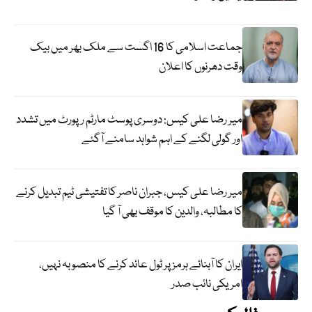
جماعت اسلامی کا 16 اگست سے ملک بھر میں بیک
وقت دھرنوں کا اعلان
میر رضا علی کیس: دوسری پوسٹ مارٹم رپورٹ میں تشدد
اور گولی لگنے کے اہم شواہد سامنے آگئے
میر رضا علی کیس، جبران ناصر کا تفتیشی ٹیم تبدیل کرنے
کا مطالبہ، والدین کا موقف بھی آ گیا
ایران کا آبنائے ہرمز پر ٹول عائد کرنے کا منصوبہ نہیں،
امریکی نائب صدر