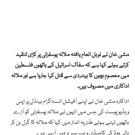
مشی خان نے نوبل انعام یافتہ ملالہ یوسفزئی پر کڑی تنقید
کرتے ہوئے کہا ہے کہ سفاک اسرائیل کے ہاتھوں فلسطین
میں معصوم بچوں کا بیدردی سے قتل کیا جارہا ہے اور ملالہ
اداکاری میں مصروف ہیں۔
اداکارہ مشی خان نے اپنے آفیشل انسٹاگرام ہینڈل پر اپنی
ویڈیو پوسٹ کی جس میں انہوں نے ملالہ یوسفزئی کو آڑے
ہاتھوں لیتے ہوئے طنزیہ انداز میں کہا کہ ملالہ کا گرل بن کر
ہالی ووڈ کی کامیڈی ویب سیریز میں آرہی ہیں۔