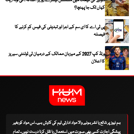
سونے کی قیمت میں مسلسل تیسرے روز بڑا اضافہ ، فی تولہ ریٹ
کہاں تک جا پہنچا؟
پی ٹی اے کا ای سم کے اجرا اور تبدیلی کی فیس کم کرنے کا
فیصلہ
ورلڈ کپ 2027 کے میزبان ممالک کے درمیان ٹی ٹوئنٹی سیریز
کا اعلان
ہم نیوز پر شائع یا نشر ہونے والا مواد ادارتی ٹیم کی کاوش ہے۔ اس مواد کو بغیر
پیشگی اجازت کسی بھی صورت میں استعمال یا نقل کرنا درست نہیں۔ تمام