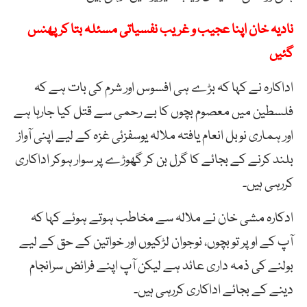
نادیہ خان اپنا عجیب و غریب نفسیاتی مسئلہ بتا کر پھنس
گئیں
اداکارہ نے کہا کہ بڑے ہی افسوس اور شرم کی بات ہے کہ
فلسطین میں معصوم بچوں کا بے رحمی سے قتل کیا جارہا ہے
اور ہماری نوبل انعام یافتہ ملالہ یوسفزئی غزہ کے لیے اپنی آواز
بلند کرنے کے بجائے کا گرل بن کر گھوڑے پر سوار ہوکر اداکاری
کررہی ہیں۔
ادکارہ مشی خان نے ملالہ سے مخاطب ہوتے ہوئے کہا کہ
آپ کے اوپر تو بچوں، نوجوان لڑکیوں اور خواتین کے حق کے لیے
بولنے کی ذمہ داری عائد ہے لیکن آپ اپنے فرائض سرانجام
دینے کے بجائے اداکاری کررہی ہیں۔