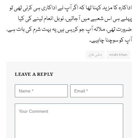
اداکارہ کا مزید کہنا تھا کہ اگر آپ نے اداکاری ہی کرنی تھی تو
پہلے ہی اس شعبے میں آجاتیں، نوبل انعام لینے کی کیا
ضرورت تھی، ملالہ آپ جو کررہی ہیں یہ بہت شرم کی بات ہے،
آپ کو سوچنا چاہیے۔
mishi khan
مشی خان
LEAVE A REPLY