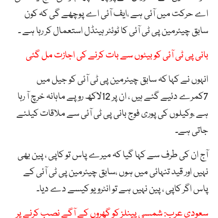
اے حرکت میں آئی ہے ،ایف آئی اے پوچھے گی کہ کون
سابق چیئرمین پی ٹی آئی کا ٹوئٹر ہینڈل استعمال کر رہا ہے ۔
بانی پی ٹی آئی کو بیٹوں سے بات کرنے کی اجازت مل گئی
انہوں نے کہا کہ سابق چیئرمین پی ٹی آئی کو جیل میں
7کمرے دئیے گئے ہیں ، ان پر 12لاکھ روپے ماہانہ خرچ آ رہا
ہے ،وکیلوں کی پوری فوج بانی پی ٹی آئی سے ملاقات کیلئے
جاتی ہے۔
آج ان کی طرف سے کہا گیا کہ میرے پاس تو کاپی ، پین بھی
نہیں اور قید تنہائی میں ہوں ،سابق چیئرمین پی ٹی آئی کے
پاس اگر کاپی ، پین نہیں ہے تو انٹرویو کیسے دے دیا۔
سعودی عرب: شمسی پینلز کو گھروں کے آگے نصب کرنے پر