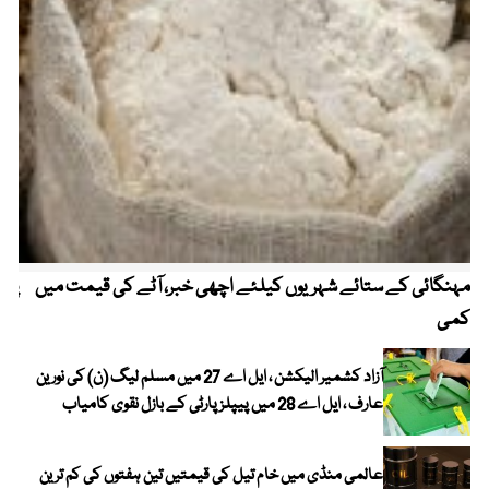
مہنگائی کے ستائے شہریوں کیلئے اچھی خبر، آٹے کی قیمت میں
پیٹ
کمی
آزاد کشمیر الیکشن ، ایل اے 27 میں مسلم لیگ (ن) کی نورین
عارف ، ایل اے 28 میں پیپلز پارٹی کے بازل نقوی کامیاب
عالمی منڈی میں خام تیل کی قیمتیں تین ہفتوں کی کم ترین