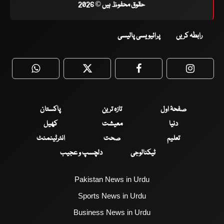
حقوق محفوظ ہیں © 2026
رابطہ کریں
پرائیویسی پالیسی
WhatsApp
Twitter
Facebook
Faceboo
صفحۂ اول
تازہ ترین
پاکستان
دنیا
معیشت
کھیل
تعلیم
صحت
انٹرٹینمنٹ
ٹیکنالوجی
دلچسپ و عجیب
Pakistan News in Urdu
Sports News in Urdu
Business News in Urdu