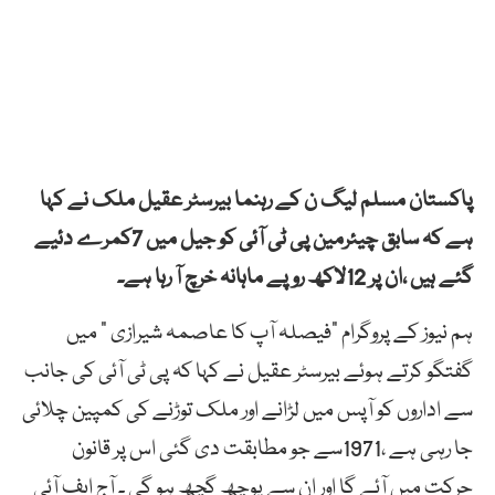
پاکستان مسلم لیگ ن کے رہنما بیرسٹر عقیل ملک نے کہا
ہے کہ سابق چیئرمین پی ٹی آئی کو جیل میں 7کمرے دئیے
گئے ہیں ،ان پر 12لاکھ روپے ماہانہ خرچ آ رہا ہے۔
ہم نیوز کے پروگرام ”فیصلہ آپ کا عاصمہ شیرازی ” میں
گفتگو کرتے ہوئے بیرسٹر عقیل نے کہا کہ پی ٹی آئی کی جانب
سے اداروں کو آپس میں لڑانے اور ملک توڑنے کی کمپین چلائی
جا رہی ہے ،1971سے جو مطابقت دی گئی اس پر قانون
حرکت میں آئے گا اور ان سے پوچھ گچھ ہو گی ۔ آج ایف آئی