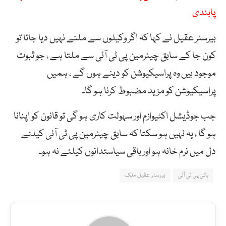
پابندی
بیرسٹر عقیل نے کہا کہ اگر وکیلوں سے ملنے نہیں دیا جاتا تو
کون جا کے سابق چیئرمین پی ٹی آئی سے ملتا ہے ، جو ثبوت
موجود ہیں وہ پراسیکیوشن کو دینے ہوں گے ، ہمیں
پراسیکیوشن کو مزید مضبوط کرنا ہو گا۔
جب جوڈیشل اکٹیوازم اور سہولت کاری ہو گی تو قانون کو اپنانا
ہو گا ، یہ نہیں ہو سکتا کہ سابق چیئرمین پی ٹی آئی کیلئے
دل میں نرم خانہ ہو اور باقی سیاستدانوں کیلئے نہ ہو۔
بانی پی ٹی آئی
بیرسٹر عقیل ملک