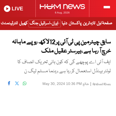
LIVE
6 Aug, 2026
صفحۂ اول
تازہ ترین
پاکستان
دنیا
ایران-اسرائیل جنگ
کھیل
انٹرٹینمنٹ
سابق چیئرمین پی ٹی آئی پر 12لاکھ روپے ماہانہ
خرچ آ رہا ہے ،بیرسٹر عقیل ملک
ایف آئی اے پوچھے گی کہ کون بانی تحریک انصاف کا
ٹوئٹر ہینڈل استعمال کر رہا ہے ،رہنما مسلم لیگ ن
|
شائع
May 30, 2024 10:36 PM
Arshad Khan