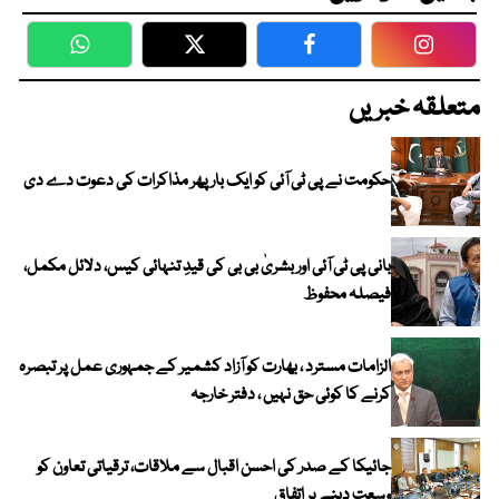
WhatsApp
Twitter
Facebook
Faceboo
متعلقہ خبریں
حکومت نے پی ٹی آئی کو ایک بارپھر مذاکرات کی دعوت دے دی
بانی پی ٹی آئی اور بشریٰ بی بی کی قیدِ تنہائی کیس، دلائل مکمل،
فیصلہ محفوظ
الزامات مسترد ، بھارت کو آزاد کشمیر کے جمہوری عمل پر تبصرہ
کرنے کا کوئی حق نہیں ، دفتر خارجہ
جائیکا کے صدر کی احسن اقبال سے ملاقات، ترقیاتی تعاون کو
وسعت دینے پر اتفاق