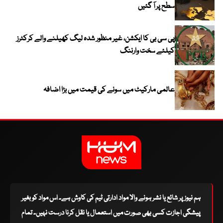
سطح پر آ گئیں
پی سی بی کا ایکشن، غیر منظور شدہ لیگ کھیلنے والے کرکٹرز
کیلئے سخت وارننگ
عالمی مارکیٹ میں سونے کی قیمت میں بڑا اضافہ
ہم نیوز پر شائع یا نشر ہونے والا مواد ادارتی ٹیم کی کاوش ہے۔ اس مواد کو بغیر
پیشگی اجازت کسی بھی صورت میں استعمال یا نقل کرنا درست نہیں۔ تمام