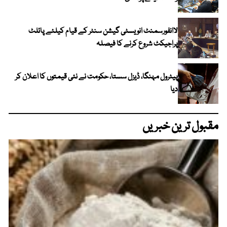
لاانفورسمنٹ انویسٹی گیشن سنٹر کے قیام کیلئے پائلٹ
پراجیکٹ شروع کرنے کا فیصلہ
پیٹرول مہنگا، ڈیزل سستا، حکومت نے نئی قیمتوں کا اعلان کر
دیا
مقبول ترین خبریں