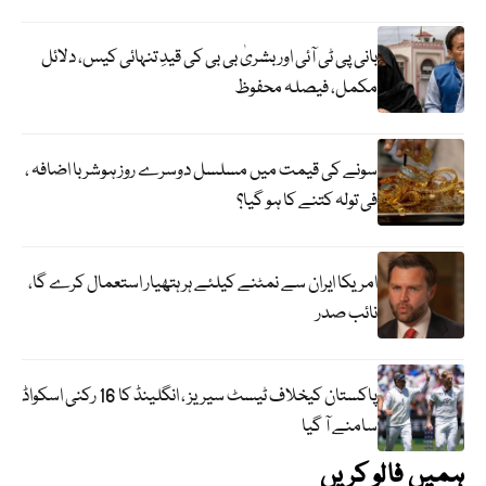
بانی پی ٹی آئی اور بشریٰ بی بی کی قیدِ تنہائی کیس، دلائل
مکمل، فیصلہ محفوظ
سونے کی قیمت میں مسلسل دوسرے روز ہوشربا اضافہ ،
فی تولہ کتنے کا ہو گیا؟
امریکا ایران سے نمٹنے کیلئے ہر ہتھیار استعمال کرے گا،
نائب صدر
پاکستان کیخلاف ٹیسٹ سیریز ، انگلینڈ کا 16 رکنی اسکواڈ
سامنے آ گیا
ہمیں فالو کریں