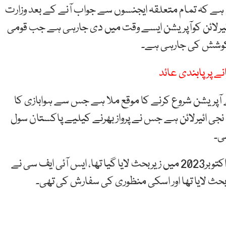
 ہے کہ تمام متعلقہ ایجنسوں سے جواب آنے کے بعد وزارت
 ائیرلائن کوآپریشن ایسے وقت میں دی جارہی ہے جب قومی
ی کوشش کی جارہی ہے۔
کستان میں اپنے آپریشن شروع کرنے کا موقع ملا ہے جس سے ہوابازی کا
 نجی ائیرلائن ہے جس نے پرواز بھرنے کیلیے پاکستان سول
ی۔
جیٹ گرین کے لائنسنس کا کیس ایس آئی ایف سی نے اکتوبر2023 میں زیربحث لایا گیا تھا، ایس آئی ایف سی نے