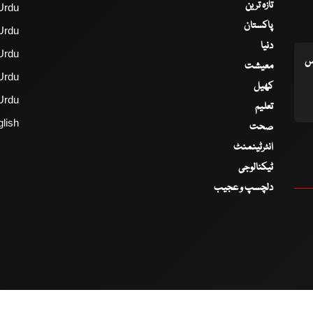
تازہ ترین
Urdu
پاکستان
Urdu
دنیا
Urdu
اس
معیشت
Urdu
کھیل
Urdu
تعلیم
lish
صحت
انٹرٹینمنٹ
ٹیکنالوجی
دلچسپ و عجیب