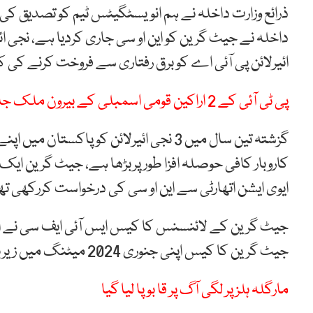
ذرائع وزارت داخلہ نے ہم انویسٹگیٹس ٹیم کو تصدیق کی
داخلہ نے جیٹ گرین کو این او سی جاری کردیا ہے، نجی
ائیرلائن پی آئی اے کو برق رفتاری سے فروخت کرنے ک
پی ٹی آئی کے 2 اراکین قومی اسمبلی کے بیرون ملک جانے پر پابندی عائد
گزشتہ تین سال میں 3 نجی ائیرلائن کو پا
کاروبار کافی حوصلہ افزا طور پربڑھا ہے، جیٹ گرین ایک
ایوی ایشن اتھارٹی سے این او سی کی درخواست کررکھی تھ
جیٹ گرین کا کیس اپنی جنوری 2024 میٹنگ میں زیربحث لایا تھا اور اسکی منظوری کی سفارش کی تھی۔
مارگلہ ہلز پر لگی آگ پر قا بو پا لیا گیا