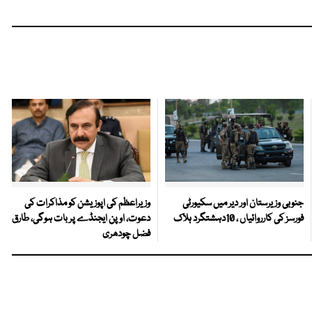
جنوبی وزیرستان اور دیر میں سکیورٹی
وزیراعظم کی اپوزیشن کو مذاکرات کی
فورسز کی کارروائیاں ، 10دہشتگرد ہلاک
دعوت، اوپن ایجنڈے پر بات ہوگی، طارق
فضل چودھری