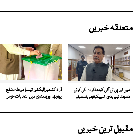
متعلقہ خبریں
آزاد کشمیرالیکشن تیسرا مرحلہ؛ضلع
میں نے پی ٹی آئی کومذاکرات کی کوئی
پونچھ اور پلندری میں انتخابات مؤخر
دعوت نہیں دی، اسپیکرقومی اسمبلی
مقبول ترین خبریں