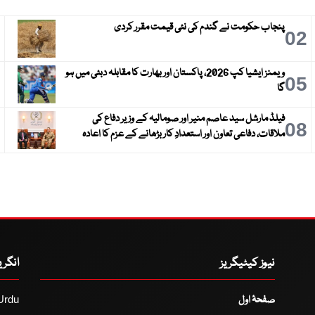
پنجاب حکومت نے گندم کی نئی قیمت مقرر کردی
3
02
ویمنز ایشیا کپ 2026، پاکستان اور بھارت کا مقابلہ دبئی میں ہو
6
05
گا
فیلڈ مارشل سید عاصم منیر اور صومالیہ کے وزیر دفاع کی
9
08
ملاقات، دفاعی تعاون اور استعدادِ کار بڑھانے کے عزم کا اعادہ
نیوز کیٹیگریز
انگر
صفحۂ اول
Urdu