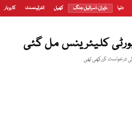
دنیا
ایران-اسرائیل جنگ
کھیل
انٹرٹینمنٹ
کاروبار
یورٹی کلیئرینس مل گئی
 کی درخواست کررکھی تھی