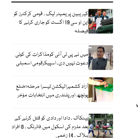
کیریبین پریمیئر لیگ ، قومی کرکٹرز کو
این او سی 19 اگست کو جاری کرنے کا
فیصلہ
میں نے پی ٹی آئی کومذاکرات کی کوئی
دعوت نہیں دی، اسپیکرقومی اسمبلی
آزاد کشمیرالیکشن تیسرا مرحلہ؛ضلع
پونچھ اور پلندری میں انتخابات مؤخر
بینکاک ، دادا اور دادی کو قتل کرنے کے
بعد ملزم کی اسکول میں فائرنگ ، 8 افراد
ہلاک ، 14 زخمی