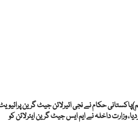
م)پاکستانی حکام نے نجی ائیرلائن جیٹ گرین پرائیویٹ
، وزارت داخلہ نے ایم ایس جیٹ گرین ایئرلائن کو