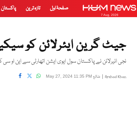
صفحۂ اول
تازہ ترین
پاکستان
7 Aug, 2026
جیٹ گرین ایئرلائن کو سیک
نجی ائیرلائن نے پاکستان سول ایوی ایشن اتھارٹی سے این او سی
|
شائع
May 27, 2024 11:35 PM
Arshad Khan