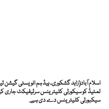
اسلام آباد(زاہد گشکوری، ہیڈ ہم انویسٹی گیشن ٹی
لمٹیڈ کو سیکورٹی کلیئرینس سرٹیفیکٹ جاری کردیا
سیکبورٹی کلیئرینس دے دی ہے.