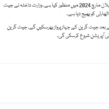
پاکستان سول ایوی ایشن اتھارٹی نے جیٹ گرین کا بزنس پلان مارچ 2024 میں منظور کیا ہے، وزارت داخلہ نے جیٹ
ھارٹی کو بھیج دیا ہے۔
ناح کے بعد جیٹ گرین کے جہاز پرواز بھرسکیں گے، جیٹ گرین
ائی آپریشن شروع کرسکی گی۔