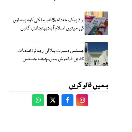
براڈ پیک حادثہ،5غیرملکی کوہ پیماؤں
کی میتیں اسلام آبادپہنچادی گئیں
جسٹس مسرت ہلالی ریٹائر؛خدمات
ناقابل فراموش ہیں،چیف جسٹس
ہمیں فالو کریں
WhatsApp
Twitter
Facebook
Facebook