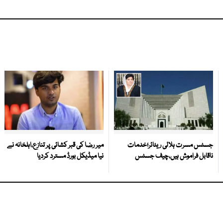
جسٹس مسرت ہلالی ریٹائر؛خدمات
میر رضا کی قبر کشائی پر تنازع،اہلخانہ نے
ناقابل فراموش ہیں،چیف جسٹس
نیا میڈیکل بورڈ مسترد کردیا