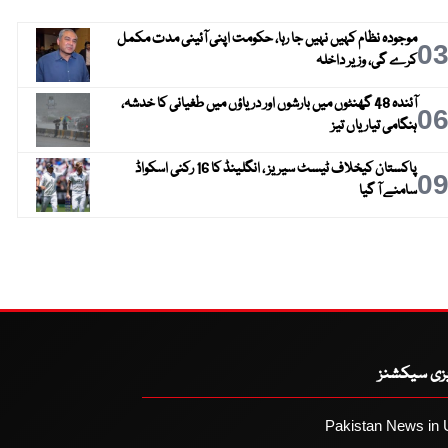
موجودہ نظام کہیں نہیں جا رہا، حکومت اپنی آئینی مدت مکمل
0
کرے گی، وزیر داخلہ
آئندہ 48 گھنٹوں میں بارشوں اور دریاؤں میں طغیانی کا خدشہ،
0
ہنگامی تیاریاں تیز
پاکستان کیخلاف ٹیسٹ سیریز ، انگلینڈ کا 16 رکنی اسکواڈ
0
سامنے آ گیا
یزی سیکشنز
Pakistan News in 