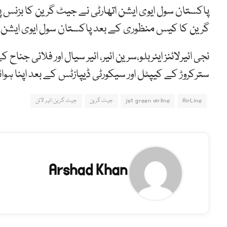
گرین کا کیس منظوری کے بعد پاکستان سول ایوی ایشن ات
نجی ائیرلائنز ایئربلو،سرین ائیر، ائیر سیال اور فلائی ج
سترکروڑ کے کیپٹل اور سیکورٹی ڈیپازٹس کے بعد اپنا ہو
AirLine
jet green airline
جیٹ گرین
جیٹ گرین ائیر لائن
Arshad Khan