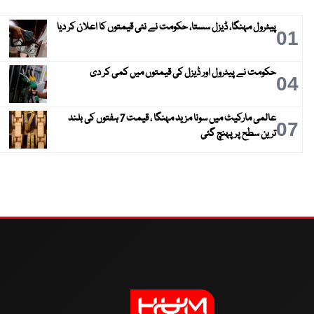
پیٹرول مہنگا، ڈیزل سستا، حکومت نے نئی قیمتوں کا اعلان کر دیا
01
حکومت نے پیٹرول اور ڈیزل کی قیمتوں میں کمی کر دی
04
عالمی مارکیٹ میں سونا مزید مہنگا ، قیمت 7 ہفتوں کی بلند
07
ترین سطح پر پہنچ گئی