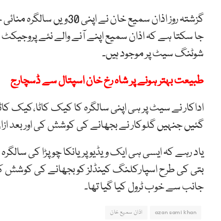
گزشتہ روز اذان سمیع خان ن
جا سکتا ہے کہ اذان سمیع اپنے آنے والے نئے پروجیکٹ کے 
شوٹنگ سیٹ پر موجود ہیں۔
طبیعت بہتر ہونے پر شاہ رخ خان اسپتال سے ڈسچارج
اداکار نے سیٹ پر ہی اپنی سالگرہ کا کیک کاٹا،کیک کا
گئیں جنہیں گلوکار نے بجھانے کی کوشش کی اور بعد ا
یاد رہے کہ ایسی ہی ایک ویڈیو پریانکا چوپڑا کی سالگرہ
بتی کی طرح اسپارکلنگ کینڈلز کو بجھانے کی کوشش کی ت
جانب سے خوب ٹرول کیا گیا تھا۔
azan sami khan
اذان سمیع خان