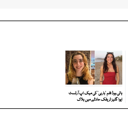
ہالی ووڈ فلم ’باربی‘ کی میک اپ آرٹسٹ
ایوا گلیز ٹریفک حادثے میں ہلاک