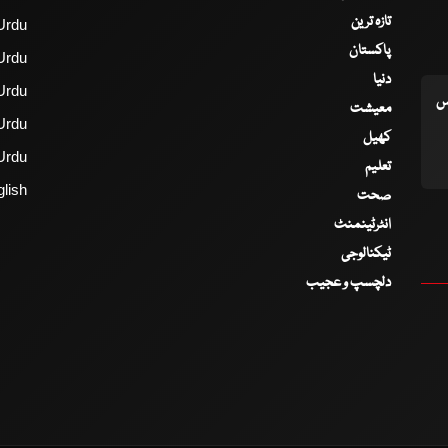
تازہ ترین
Urdu
پاکستان
Urdu
دنیا
Urdu
اس
معیشت
Urdu
کھیل
Urdu
تعلیم
lish
صحت
انٹرٹینمنٹ
ٹیکنالوجی
دلچسپ و عجیب