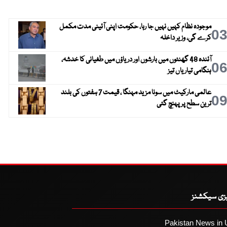
موجودہ نظام کہیں نہیں جا رہا، حکومت اپنی آئینی مدت مکمل
0
کرے گی، وزیر داخلہ
آئندہ 48 گھنٹوں میں بارشوں اور دریاؤں میں طغیانی کا خدشہ،
0
ہنگامی تیاریاں تیز
عالمی مارکیٹ میں سونا مزید مہنگا ، قیمت 7 ہفتوں کی بلند
0
ترین سطح پر پہنچ گئی
یزی سیکشنز
Pakistan News in 