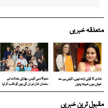
متعلقہ خبریں
دھوکا دہی کیس ، بھارتی عدالت نے
شادی کا کوئی ارادہ نہیں، اکیلی بے حد
سلمان خان اور ان کی بہن کو طلب کر لیا
خوش ہوں، امیشا پٹیل
مقبول ترین خبریں