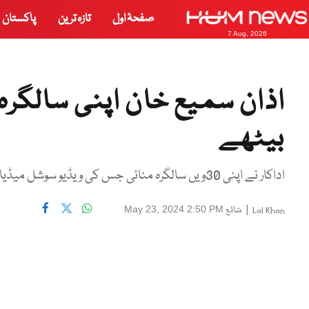
صفحۂ اول
تازہ ترین
پاکستان
7 Aug, 2026
اذان سمیع خان اپنی سالگرہ پ
بیٹھے
اداکار نے اپنی 30ویں سالگرہ منائی جس کی ویڈیو سوشل میڈیا پر وائرل ہو گئی
|
شائع
May 23, 2024 2:50 PM
Lal Khan