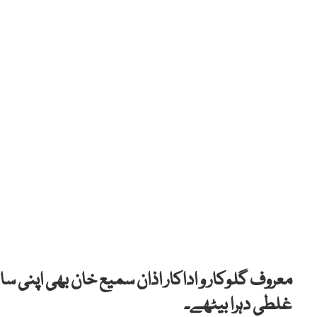
معروف گلوکار و اداکار اذان سمیع خان بھی اپنی سالگر
غلطی دہرا بیٹھے۔