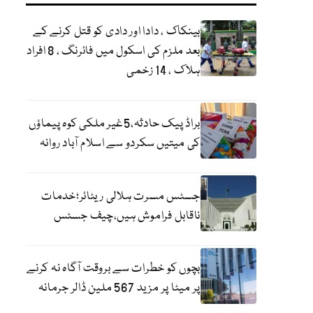
بینکاک ، دادا اور دادی کو قتل کرنے کے
بعد ملزم کی اسکول میں فائرنگ ، 8 افراد
ہلاک ، 14 زخمی
براڈ پیک حادثہ،5غیر ملکی کوہ پیماؤں
کی میتیں سکردو سے اسلام آباد روانہ
جسٹس مسرت ہلالی ریٹائر؛خدمات
ناقابل فراموش ہیں،چیف جسٹس
بچوں کو خطرات سے بروقت آگاہ نہ کرنے
پر میٹا پر مزید 567 ملین ڈالر جرمانہ