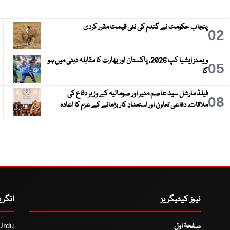
پنجاب حکومت نے گندم کی نئی قیمت مقرر کردی
3
02
ویمنز ایشیا کپ 2026، پاکستان اور بھارت کا مقابلہ دبئی میں ہو
6
05
گا
فیلڈ مارشل سید عاصم منیر اور صومالیہ کے وزیر دفاع کی
9
08
ملاقات، دفاعی تعاون اور استعدادِ کار بڑھانے کے عزم کا اعادہ
نیوز کیٹیگریز
انگر
صفحۂ اول
Urdu