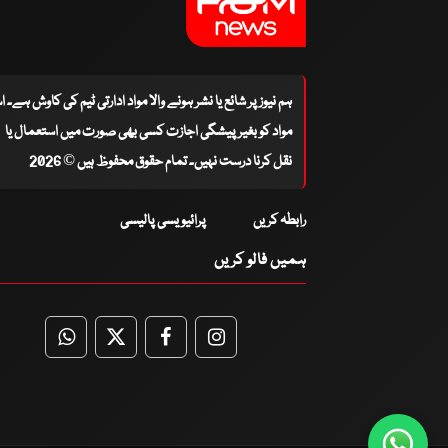
ہم نیوز پر شائع یا نشر ہونے والا مواد ادارتی ٹیم کی کاوش ہے۔ 
مواد کو بغیر پیشگی اجازت کسی بھی صورت میں استعمال یا
نقل کرنا درست نہیں۔ تمام حقوق محفوظ ہیں © 2026
رابطہ کریں
پرائیویسی پالیسی
ہمیں فالو کریں
WhatsApp
Twitter
Facebook
Facebook