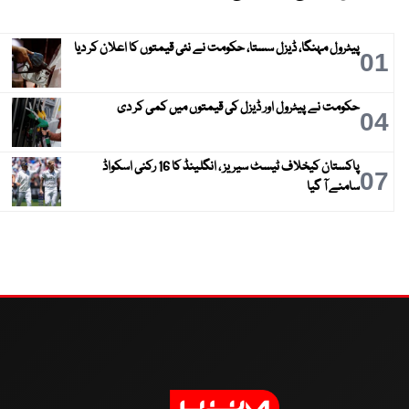
پیٹرول مہنگا، ڈیزل سستا، حکومت نے نئی قیمتوں کا اعلان کر دیا
01
حکومت نے پیٹرول اور ڈیزل کی قیمتوں میں کمی کر دی
04
پاکستان کیخلاف ٹیسٹ سیریز ، انگلینڈ کا 16 رکنی اسکواڈ
07
سامنے آ گیا