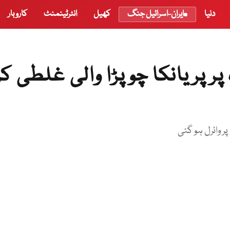
دنیا
ایران-اسرائیل جنگ
کھیل
انٹرٹینمنٹ
کاروبار
ر پریانکا چوپڑا والی غلطی کر