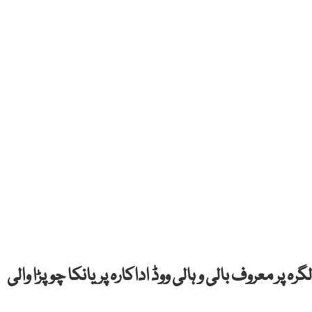
ہ پر معروف بالی و ہالی ووڈ اداکارہ پریانکا چوپڑا والی