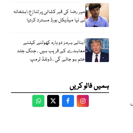
میر رضا کی قبر کشائی پر تنازع،اہلخانہ
نے نیا میڈیکل بورڈ مسترد کردیا
آبنائے ہرمز دوبارہ کھولنے کیلئے
معاہدے کے قریب ہیں ، جنگ جلد
ختم ہو جائے گی ، ڈونلڈ ٹرمپ
ہمیں فالو کریں
ی
WhatsApp
Twitter
Facebook
Facebook