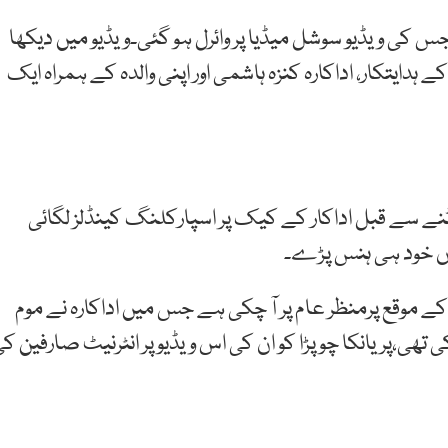
ے اپنی 30ویں سالگرہ منائی جس کی ویڈیو سوشل میڈیا پر وائرل ہو گئی۔ویڈیو میں دیکھا
ہدایتکار، اداکارہ کنزہ ہاشمی اور اپنی والدہ کے ہمراہ ایک
ٹنے سے قبل اداکار کے کیک پر اسپارکلنگ کینڈلز لگائی
زاں خود ہی ہنس پڑے۔
 کے موقع پرمنظر عام پر آ چکی ہے جس میں اداکارہ نے موم
ھی،پریانکا چوپڑا کو ان کی اس ویڈیو پر انٹرنیٹ صارفین ک