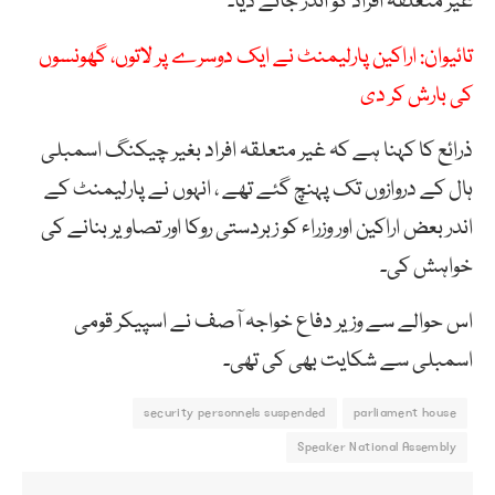
غیر متعلقہ افراد کو اندر جانے دیا۔
تائیوان: اراکین پارلیمنٹ نے ایک دوسرے پر لاتوں، گھونسوں
کی بارش کر دی
ذرائع کا کہنا ہے کہ غیر متعلقہ افراد بغیر چیکنگ اسمبلی
ہال کے دروازوں تک پہنچ گئے تھے ، انہوں نے پارلیمنٹ کے
اندر بعض اراکین اور وزراء کو زبردستی روکا اور تصاویر بنانے کی
خواہش کی۔
اس حوالے سے وزیر دفاع خواجہ آصف نے اسپیکر قومی
اسمبلی سے شکایت بھی کی تھی۔
security personnels suspended
parliament house
Speaker National Assembly