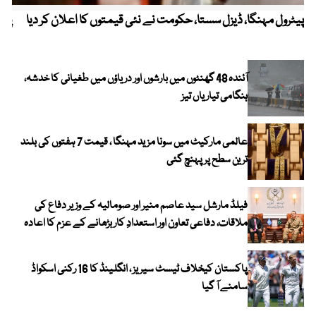
پیٹرول مہنگا، ڈیزل سستا، حکومت نے نئی قیمتوں کا اعلان کر دیا
پنج
آئندہ 48 گھنٹوں میں بارشوں اور دریاؤں میں طغیانی کا خدشہ،
ہنگامی تیاریاں تیز
عالمی مارکیٹ میں سونا مزید مہنگا ، قیمت 7 ہفتوں کی بلند
ترین سطح پر پہنچ گئی
فیلڈ مارشل سید عاصم منیر اور صومالیہ کے وزیر دفاع کی
ملاقات، دفاعی تعاون اور استعدادِ کار بڑھانے کے عزم کا اعادہ
پاکستان کیخلاف ٹیسٹ سیریز ، انگلینڈ کا 16 رکنی اسکواڈ
سامنے آ گیا