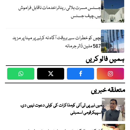
جسٹس مسرت ہلالی ریٹائر؛خدمات ناقابل فراموش
ہیں،چیف جسٹس
بچوں کو خطرات سے بروقت آگاہ نہ کرنے پر میٹا پر مزید
567 ملین ڈالر جرمانہ
ہمیں فالو کریں
WhatsApp
Twitter
Facebook
Faceboo
متعلقہ خبریں
میں نے پی ٹی آئی کومذاکرات کی کوئی دعوت نہیں دی،
اسپیکرقومی اسمبلی