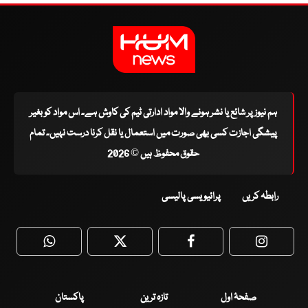
ہم نیوز پر شائع یا نشر ہونے والا مواد ادارتی ٹیم کی کاوش ہے۔ اس مواد کو بغیر
پیشگی اجازت کسی بھی صورت میں استعمال یا نقل کرنا درست نہیں۔ تمام
حقوق محفوظ ہیں © 2026
رابطہ کریں
پرائیویسی پالیسی
WhatsApp
Twitter
Facebook
Faceboo
صفحۂ اول
تازہ ترین
پاکستان