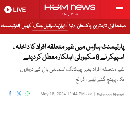
LIVE
7 Aug, 2026
صفحۂ اول
تازہ ترین
پاکستان
دنیا
ایران-اسرائیل جنگ
کھیل
انٹرٹینمنٹ
پارلیمنٹ ہاؤس میں غیر متعلقہ افراد کا داخلہ ،
اسپیکر نے 8 سکیورٹی اہلکار معطل کر دیئے
غیر متعلقہ افراد بغیر چیکنگ اسمبلی ہال کے دروازوں
تک پہنچ گئے تھے ، ذرائع
|
شائع
May 18, 2024 12:44 PM
Mehmood Ahmed