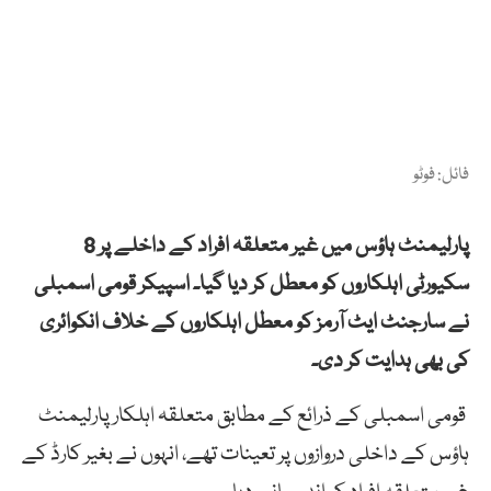
فائل: فوٹو
پارلیمنٹ ہاؤس میں غیر متعلقہ افراد کے داخلے پر 8
سکیورٹی اہلکاروں کو معطل کر دیا گیا۔ اسپیکر قومی اسمبلی
نے سارجنٹ ایٹ آرمز کو معطل اہلکاروں کے خلاف انکوائری
کی بھی ہدایت کر دی۔
قومی اسمبلی کے ذرائع کے مطابق متعلقہ اہلکار پارلیمنٹ
ہاؤس کے داخلی دروازوں پر تعینات تھے، انہوں نے بغیر کارڈ کے