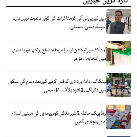
تازہ ترین خبریں
میں نے پی ٹی آئی کومذاکرات کی کوئی دعوت نہیں دی،
اسپیکرقومی اسمبلی
آزاد کشمیرالیکشن تیسرا مرحلہ؛ضلع پونچھ اور پلندری
میں انتخابات مؤخر
بینکاک ، دادا اور دادی کو قتل کرنے کے بعد ملزم کی اسکول
میں فائرنگ ، 8 افراد ہلاک ، 14 زخمی
براڈ پیک حادثہ،5غیرملکی کوہ پیماؤں کی میتیں اسلام
آبادپہنچادی گئیں