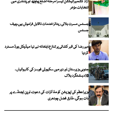
آزاد کشمیرالیکشن تیسرا مرحلہ؛ضلع پونچھ اور پلندری میں
انتخابات مؤخر
جسٹس مسرت ہلالی ریٹائر؛خدمات ناقابل فراموش ہیں،چیف
جسٹس
میر رضا کی قبر کشائی پر تنازع،اہلخانہ نے نیا میڈیکل بورڈ مسترد
کردیا
جنوبی وزیرستان اور دیر میں سکیورٹی فورسز کی کارروائیاں ،
10دہشتگرد ہلاک
وزیراعظم کی اپوزیشن کو مذاکرات کی دعوت، اوپن ایجنڈے پر
بات ہوگی، طارق فضل چودھری