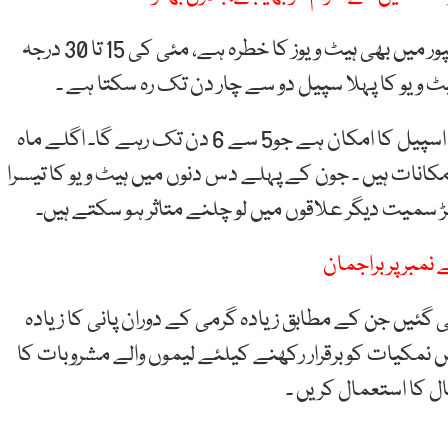
جاری الرٹ میں پنجاب کے علاقوں رحیم یار خان اور بہاولپور میں بھی ہیٹ ویوز کا خطرہ ہے، مئی کی 15 تا 30 درجہ
این ڈی ایم اے کے مطابق رواں ماہ کے آخر میں دوسرے اسپیل کا امکان ہے جو5 سے 6 دن تک رہے گا۔ اگلے ماہ
 سے بڑھ کر 45 تک جانے کے امکانات ہیں ۔ جون کے پہلے دس دنوں میں ہیٹ ویو کا تیسرا
سمیت دیگر علاقوں میں لو چلنے متاثر ہو سکتے ہیں۔
گئیں جن کے مطابق زیادہ گرمی کے دوران پانی کا زیادہ
ں نمکیات کو برقرار رکھنے کیلئے لیموں والے مشروبات کا
مال کا استعمال کریں ۔