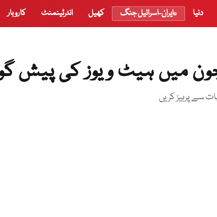
دنیا
ایران-اسرائیل جنگ
کھیل
انٹرٹینمنٹ
کاروبار
جون میں ہیٹ ویوز کی پیش گو
بات سے پرہیز کریں