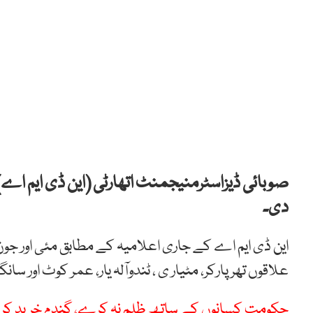
صوبائی ڈیزاسٹرمنیجمنٹ اتھارٹی (این ڈی ایم اے)
دی۔
این ڈی ایم اے کے جاری اعلامیہ کے مطابق مئی اور ج
علاقوں تھرپارکر، مٹیار ی ، ٹندوآلہ یار، عمر کوٹ اور سا
حکومت کسانوں کے ساتھ ظلم نہ کرے، گندم خرید کر فل