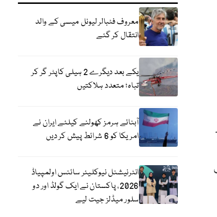
معروف فٹبالر لیونل میسی کے والد
انتقال کر گئے
یکے بعد دیگرے 2 ہیلی کاپٹر گر کر
تباہ؛ متعدد ہلاکتیں
آبنائے ہرمز کھولنے کیلئے ایران نے
امریکا کو 6 شرائط پیش کر دیں
انٹرنیشنل نیوکلیئر سائنس اولمپیاڈ
2026، پاکستان نے ایک گولڈ اور دو
سلور میڈلز جیت لیے