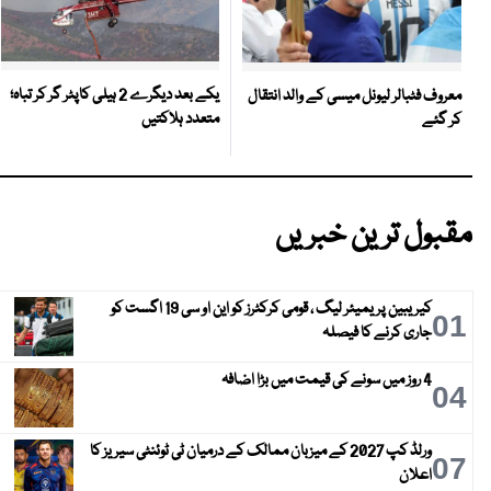
یکے بعد دیگرے 2 ہیلی کاپٹر گر کر تباہ؛
معروف فٹبالر لیونل میسی کے والد انتقال
متعدد ہلاکتیں
کر گئے
مقبول ترین خبریں
کیریبین پریمیئر لیگ ، قومی کرکٹرز کو این او سی 19 اگست کو
01
جاری کرنے کا فیصلہ
4 روز میں سونے کی قیمت میں بڑا اضافہ
04
ورلڈ کپ 2027 کے میزبان ممالک کے درمیان ٹی ٹوئنٹی سیریز کا
07
اعلان