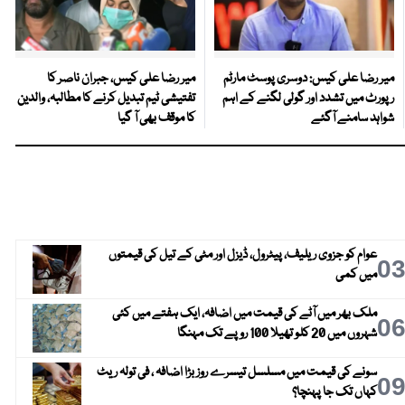
میر رضا علی کیس: دوسری پوسٹ مارٹم
میر رضا علی کیس، جبران ناصر کا
رپورٹ میں تشدد اور گولی لگنے کے اہم
تفتیشی ٹیم تبدیل کرنے کا مطالبہ، والدین
شواہد سامنے آگئے
کا موقف بھی آ گیا
عوام کو جزوی ریلیف، پیٹرول، ڈیزل اور مٹی کے تیل کی قیمتوں
0
میں کمی
ملک بھر میں آٹے کی قیمت میں اضافہ، ایک ہفتے میں کئی
0
شہروں میں 20 کلو تھیلا 100 روپے تک مہنگا
سونے کی قیمت میں مسلسل تیسرے روز بڑا اضافہ ، فی تولہ ریٹ
0
کہاں تک جا پہنچا؟