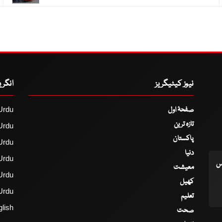
نیوز کیٹیگریز
انگر
صفحۂ اول
Urdu
تازہ ترین
Urdu
پاکستان
Urdu
دنیا
Urdu
اس
معیشت
Urdu
کھیل
Urdu
تعلیم
lish
صحت