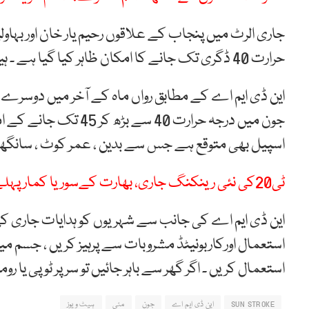
حرارت 40 ڈگری تک جانے کا امکان ظاہر کیا گیا ہے ۔ ہیٹ ویو کا پہلا سپیل دو سے چار دن تک رہ سکتا ہے ۔
جون میں درجہ حرارت 40
اسپیل بھی متوقع ہے جس سے بدین ، عمر کوٹ ، سانگھڑ 
ٹی20کی نئی رینکنگ جاری، بھارت کےسوریا کمار پہلے نمبر پر براجمان
این ڈی ایم اے کی جانب سے شہریوں کو ہدایات جاری کی 
استعمال اورکاربونیٹڈ مشروبات سے پرہیز کریں ، جسم می
استعمال کریں ۔ اگر گھر سے باہر جائیں تو سر پر ٹوپی یا رو
SUN STROKE
این ڈی ایم اے
جون
مئی
ہیٹ ویوز