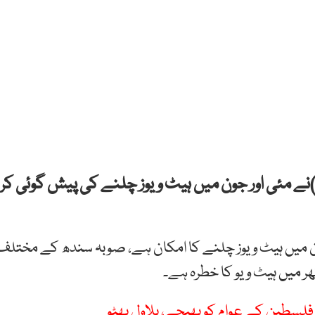
نے مئی اور جون میں ہیٹ ویوز چلنے کی پیش گوئی کر
ون میں ہیٹ ویوز چلنے کا امکان ہے، صوبہ سندھ کے مختلف
نگھر میں ہیٹ ویو کا خطرہ ہے۔
سطین کے عوام کو بھیجے، بلاول بھٹو