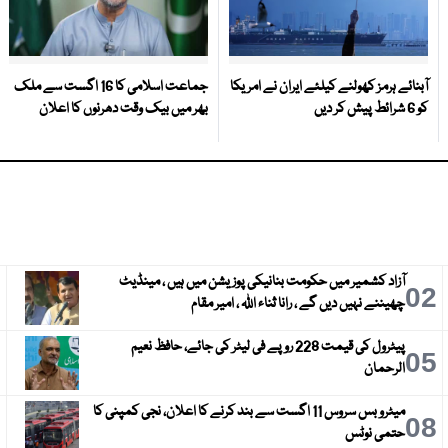
آبنائے ہرمز کھولنے کیلئے ایران نے امریکا
جماعت اسلامی کا 16 اگست سے ملک
کو 6 شرائط پیش کر دیں
بھر میں بیک وقت دھرنوں کا اعلان
آزاد کشمیر میں حکومت بنانیکی پوزیشن میں ہیں ، مینڈیٹ
3
02
چھیننے نہیں دیں گے ، رانا ثناء اللہ ، امیر مقام
پیٹرول کی قیمت 228 روپے فی لیٹر کی جائے، حافظ نعیم
6
05
الرحمان
میٹرو بس سروس 11 اگست سے بند کرنے کا اعلان، نجی کمپنی کا
9
08
حتمی نوٹس