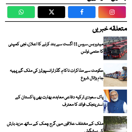
WhatsApp
Twitter
Facebook
Faceboo
متعلقہ خبریں
میٹرو بس سروس 11 اگست سے بند کرنے کا اعلان، نجی کمپنی
کا حتمی نوٹس
حکومت سے مذاکرات ناکام، گڈز ٹرانسپورٹرز کی ملک گیر پہیہ
جام ہڑتال شروع
پاک سعودی ترکیہ دفاعی معاہدہ، بھارت بھی پاکستان کے
اسٹریٹجک فوائد کا معترف
ملک کے مختلف علاقوں میں گرج چمک کے ساتھ مزید بارش
کی پیشگوئی