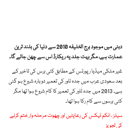
دبئی میں موجود برج الخلیفہ 2010 سے دنیا کی بلند ترین
عمارت ہے، مگر بہت جلد یہ ریکارڈ اس سے چھن جائے گا۔
غیر ملکی میڈیا رپورٹس کے مطابق کئی برس کی تاخیر کے
بعد سعودی عرب میں جدہ ٹاور کی تعمیر دوبارہ شروع ہو گئی
ہے۔ 2013 میں جدہ ٹاور کی تعمیر کا کام شروع ہوا تھا مگر
کئی برسوں سے کام رکا ہوا تھا۔
سیلز ، انکم ٹیکس کی رعایتیں اور چھوٹ مرحلہ وار ختم کرنے
کی تجویز