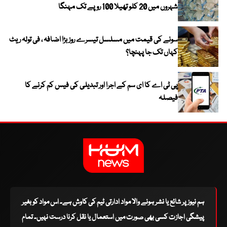
شہروں میں 20 کلو تھیلا 100 روپے تک مہنگا
سونے کی قیمت میں مسلسل تیسرے روز بڑا اضافہ ، فی تولہ ریٹ
کہاں تک جا پہنچا؟
پی ٹی اے کا ای سم کے اجرا اور تبدیلی کی فیس کم کرنے کا
فیصلہ
ہم نیوز پر شائع یا نشر ہونے والا مواد ادارتی ٹیم کی کاوش ہے۔ اس مواد کو بغیر
پیشگی اجازت کسی بھی صورت میں استعمال یا نقل کرنا درست نہیں۔ تمام