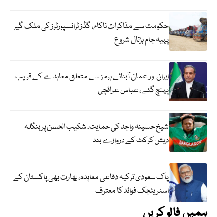
حکومت سے مذاکرات ناکام، گڈز ٹرانسپورٹرز کی ملک گیر
پہیہ جام ہڑتال شروع
ایران اور عمان آبنائے ہرمز سے متعلق معاہدے کے قریب
پہنچ گئے، عباس عراقچی
شیخ حسینہ واجد کی حمایت، شکیب الحسن پر بنگلہ
دیش کرکٹ کے دروازے بند
پاک سعودی ترکیہ دفاعی معاہدہ، بھارت بھی پاکستان کے
اسٹریٹجک فوائد کا معترف
ہمیں فالو کریں