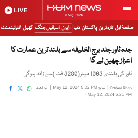
LIVE
8 Aug, 2026
صفحۂ اول
تازہ ترین
پاکستان
دنیا
ایران-اسرائیل جنگ
کھیل
انٹرٹینمنٹ
جدہ ٹاور جلد برج الخلیفہ سے بلند ترین عمارت کا
اعزاز چھین لے گا
ٹاور کی بلندی 1003 میٹر (3280 فٹ )سے زائد ہوگی
|
شائع
|
اپ ڈیٹ
May 12, 2024 5:02 PM
Arshad Khan
|
May 12, 2024 6:21 PM