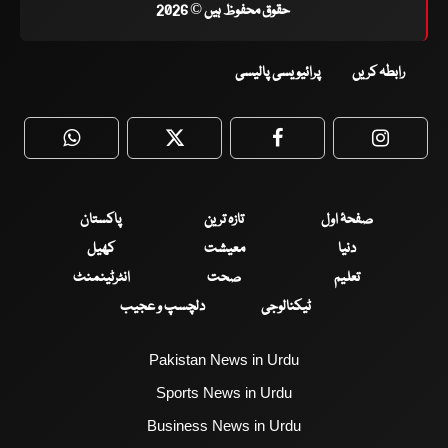
حقوق محفوظ ہیں © 2026
رابطہ کریں
پرائیویسی پالیسی
WhatsApp
Twitter
Facebook
Faceboo
صفحۂ اول
تازہ ترین
پاکستان
دنیا
معیشت
کھیل
تعلیم
صحت
انٹرٹینمنٹ
ٹیکنالوجی
دلچسپ و عجیب
Pakistan News in Urdu
Sports News in Urdu
Business News in Urdu