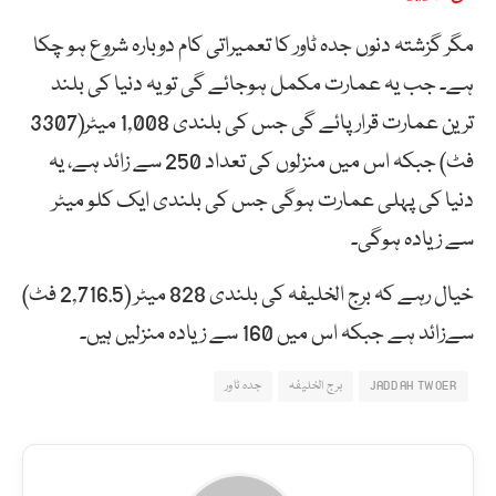
مگر گزشتہ دنوں جدہ ٹاور کا تعمیراتی کام دوبارہ شروع ہو چکا
ہے۔ جب یہ عمارت مکمل ہوجائے گی تو یہ دنیا کی بلند
ترین عمارت قرار پائے گی جس کی بلندی 1,008 میٹر(3307
فٹ) جبکہ اس میں منزلوں کی تعداد 250 سے زائد ہے، یہ
دنیا کی پہلی عمارت ہوگی جس کی بلندی ایک کلو میٹر
سے زیادہ ہوگی۔
خیال رہے کہ برج الخلیفہ کی بلندی 828 میٹر (2,716.5 فٹ)
سےزائد ہے جبکہ اس میں 160 سے زیادہ منزلیں ہیں۔
JADDAH TWOER
برج الخلیفہ
جدہ ٹاور