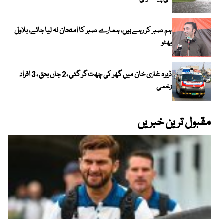
ہم صبر کر رہے ہیں، ہمارے صبر کا امتحان نہ لیا جائے، بلاول
بھٹو
ڈیرہ غازی خان میں گھر کی چھت گر گئی ، 2 جاں بحق ، 3 افراد
زخمی
مقبول ترین خبریں