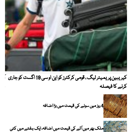
کیریبین پریمیئر لیگ ، قومی کرکٹرز کو این او سی 19 اگست کو جاری
آز
کرنے کا فیصلہ
چھی
4 روز میں سونے کی قیمت میں بڑا اضافہ
ملک بھر میں آٹے کی قیمت میں اضافہ، ایک ہفتے میں کئی