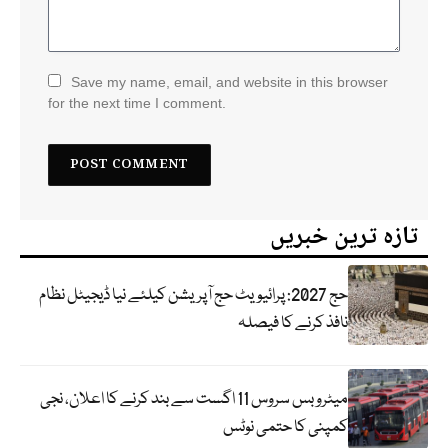
Save my name, email, and website in this browser
for the next time I comment.
تازہ ترین خبریں
حج 2027: پرائیویٹ حج آپریشن کیلئے نیا ڈیجیٹل نظام
نافذ کرنے کا فیصلہ
میٹرو بس سروس 11 اگست سے بند کرنے کا اعلان، نجی
کمپنی کا حتمی نوٹس