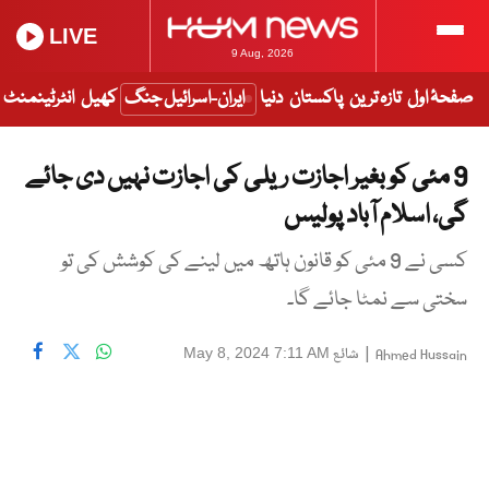
LIVE
9 Aug, 2026
صفحۂ اول
تازہ ترین
پاکستان
دنیا
ایران-اسرائیل جنگ
کھیل
انٹرٹینمنٹ
9 مئی کو بغیر اجازت ریلی کی اجازت نہیں دی جائے
گی، اسلام آباد پولیس
کسی نے 9 مئی کو قانون ہاتھ میں لینے کی کوشش کی تو
سختی سے نمٹا جائے گا۔
|
شائع
May 8, 2024 7:11 AM
Ahmed Hussain