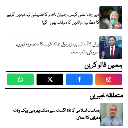
میر رضا علی کیس، جبران ناصر کا تفتیشی ٹیم تبدیل کرنے
کا مطالبہ، والدین کا موقف بھی آ گیا
ایران کا آبنائے ہرمز پر ٹول عائد کرنے کا منصوبہ نہیں،
امریکی نائب صدر
ہمیں فالو کریں
WhatsApp
Twitter
Facebook
Faceboo
متعلقہ خبریں
جماعت اسلامی کا 16 اگست سے ملک بھر میں بیک وقت
دھرنوں کا اعلان