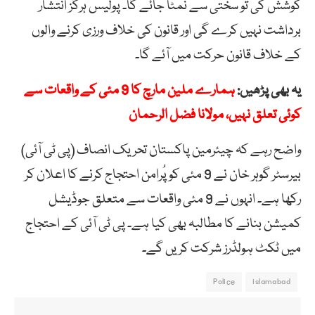
کوشش کی تو سختی سے نمٹا جائے گا۔ پولیس ہرگز انتشار
برداشت نہیں کرے گی اور قانون کی خلاف ورزی کرنے والوں
کے خلاف قانون حرکت میں آئے گا۔
یہ بھی پڑھیں:
ہمارے ملین مارچ کا 9 مئی کے واقعات سے
کوئی تعلق نہیں، مولانا فضل الرحمان
واضح رہے کہ چیئرمین پاکستان تحریک انصاف (پی ٹی آئی)
بیرسٹر گوہر خان نے 9 مئی کو پُرامن احتجاج کرنے کا اعلان کر
رکھا ہے۔ انہوں نے 9 مئی واقعات سے متعلق جوڈیشل
کمیشن بنانے کا مطالبہ بھی کیا ہے۔ پی ٹی آئی کے احتجاج
میں ٹکٹ ہولڈرز شرکت کریں گے۔
Police
islamabad