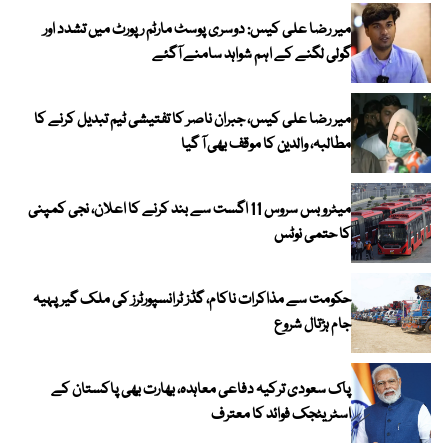
میر رضا علی کیس: دوسری پوسٹ مارٹم رپورٹ میں تشدد اور
گولی لگنے کے اہم شواہد سامنے آگئے
میر رضا علی کیس، جبران ناصر کا تفتیشی ٹیم تبدیل کرنے کا
مطالبہ، والدین کا موقف بھی آ گیا
میٹرو بس سروس 11 اگست سے بند کرنے کا اعلان، نجی کمپنی
کا حتمی نوٹس
حکومت سے مذاکرات ناکام، گڈز ٹرانسپورٹرز کی ملک گیر پہیہ
جام ہڑتال شروع
پاک سعودی ترکیہ دفاعی معاہدہ، بھارت بھی پاکستان کے
اسٹریٹجک فوائد کا معترف