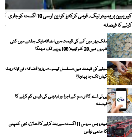
کیریبین پریمیئر لیگ ، قومی کرکٹرز کو این او سی 19 اگست کو جاری
آز
کرنے کا فیصلہ
چھی
ملک بھر میں آٹے کی قیمت میں اضافہ، ایک ہفتے میں کئی
شہروں میں 20 کلو تھیلا 100 روپے تک مہنگا
سونے کی قیمت میں مسلسل تیسرے روز بڑا اضافہ ، فی تولہ ریٹ
کہاں تک جا پہنچا؟
پی ٹی اے کا ای سم کے اجرا اور تبدیلی کی فیس کم کرنے کا
فیصلہ
میٹرو بس سروس 11 اگست سے بند کرنے کا اعلان، نجی کمپنی
کا حتمی نوٹس