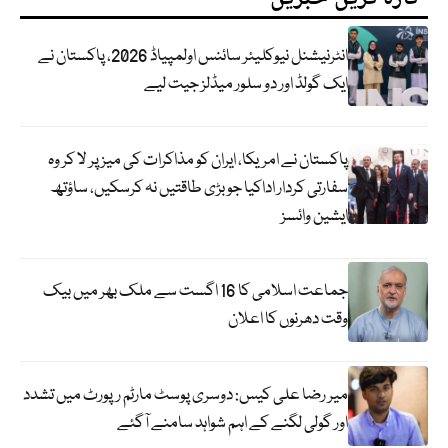
انٹرنیشنل نیوکلیئر سائنس اولمپیاڈ 2026، پاکستان نے
ایک گولڈ اور دو سلور میڈلز جیت لیے
پاکستان نے امریکا، ایران کو مذاکرات کی میز پر لا کر وہ
سفارتی کردار اداکیا جو بڑی طاقتیں نہ کرسکیں، ساؤتھ
ایشین وائسز
جماعت اسلامی کا 16 اگست سے ملک بھر میں بیک
وقت دھرنوں کا اعلان
میر رضا علی کیس: دوسری پوسٹ مارٹم رپورٹ میں تشدد
اور گولی لگنے کے اہم شواہد سامنے آگئے