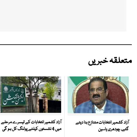
متعلقہ خبریں
آزاد کشمیر انتخابات کے تیسرے مرحلے
آزاد کشمیر انتخابات متنازع بنا دیئے
میں 4 نشستوں کیلئے پولنگ کل ہو گی
گئے، چودھری یاسین