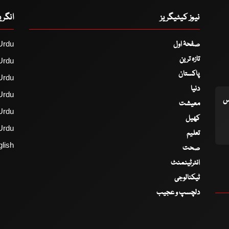
نیوز کیٹیگریز
انگر
صفحۂ اول
Urdu
تازہ ترین
Urdu
پاکستان
Urdu
دنیا
Urdu
اس
معیشت
Urdu
کھیل
Urdu
تعلیم
lish
صحت
انٹرٹینمنٹ
ٹیکنالوجی
دلچسپ و عجیب