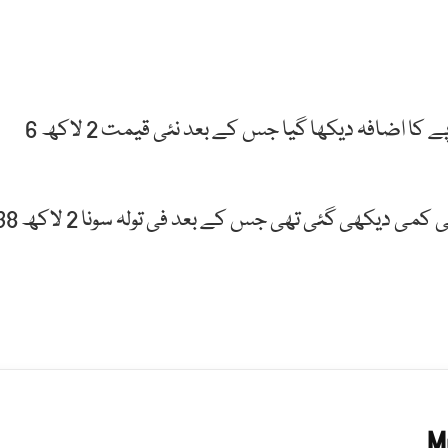
اسی طرح 10 گرام سونے کی قیمت میں بھی 2 ہزار 143 روپے کا اضافہ دیکھا گیا جس کے بعد نئی قیمت 2 لاکھ 6
اس سے قبل سونے کی فی تولہ قیمت میں 1600 روپے کی کمی دیکھی گئی تھی جس کے بع
M