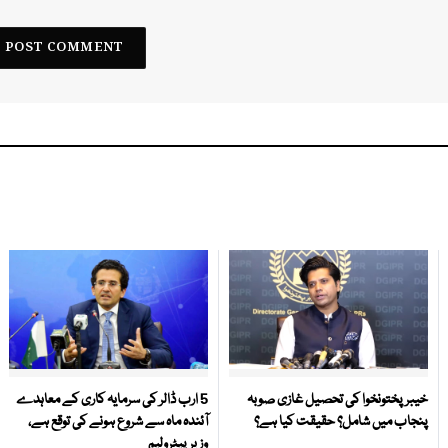
خیبر پختونخوا کی تحصیل غازی صوبہ
5 ارب ڈالر کی سرمایہ کاری کے معاہدے
پنجاب میں شامل؟ حقیقت کیا ہے؟
آئندہ ماہ سے شروع ہونے کی توقع ہے،
وزیر پیٹرولیم