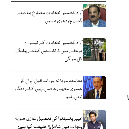
آزاد کشمیر انتخابات متنازع بنا دیئے
گئے، چودھری یاسین
آزاد کشمیر انتخابات کے تیسرے
مرحلے میں 4 نشستوں کیلئے پولنگ
کل ہو گی
معاہدہ ہو یا نہ ہو، اسرائیل ایران کو
جوہری ہتھیارحاصل نہیں کرنے دیگا،
یا
نیتن یاہو
خیبر پختونخوا کی تحصیل غازی صوبہ
پنجاب میں شامل؟ حقیقت کیا ہے؟