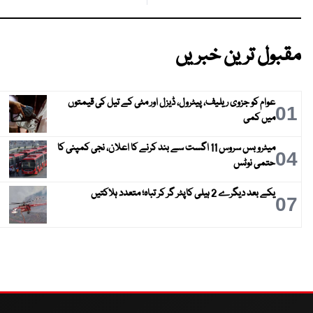
مقبول ترین خبریں
عوام کو جزوی ریلیف، پیٹرول، ڈیزل اور مٹی کے تیل کی قیمتوں
01
میں کمی
میٹرو بس سروس 11 اگست سے بند کرنے کا اعلان، نجی کمپنی کا
04
حتمی نوٹس
یکے بعد دیگرے 2 ہیلی کاپٹر گر کر تباہ؛ متعدد ہلاکتیں
07