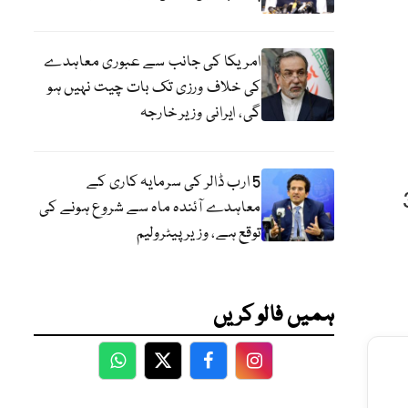
امریکا کی جانب سے عبوری معاہدے
کی خلاف ورزی تک بات چیت نہیں ہو
گی، ایرانی وزیر خارجہ
5 ارب ڈالر کی سرمایہ کاری کے
د فی تولہ سونا 2 لاکھ 38
معاہدے آئندہ ماہ سے شروع ہونے کی
توقع ہے، وزیر پیٹرولیم
ہمیں فالو کریں
WhatsApp
Twitter
Facebook
Facebook