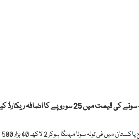
ملک بھر میں کاروباری ہفتے کے پہلے روز فی تولہ سونے کی قیمت میں 25 سو روپے کا اضافہ ریکارڈ ک
آل پاکستان جیمز اینڈ جیولرز ایسوسی ایشن کے مطابق آج پاکستان میں فی تولہ سونا مہنگا ہوکر 2 لاکھ 40 ہزار 500