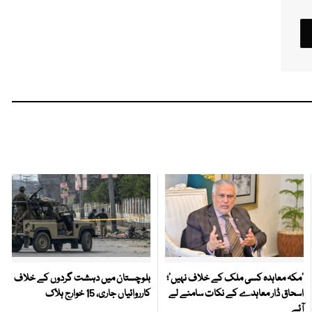
‘مکہ معاہدہ کسی ملک کے خلاف نہیں’؛
بلوچستان میں دہشت گردوں کے خلاف
اسحاق ڈار معاہدے کے نکات سامنے لے
کارروائیاں جاری، 15 خوارج ہلاک
آئے