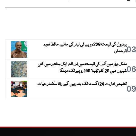
پیٹرول کی قیمت 228 روپے فی لیٹر کی جائے، حافظ نعیم
0
الرحمان
ملک بھر میں آٹے کی قیمت میں اضافہ، ایک ہفتے میں کئی
0
شہروں میں 20 کلو تھیلا 100 روپے تک مہنگا
تعلیمی ادارے 24 اگست تک بند رہیں گے، رانا سکندر حیات
0