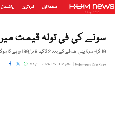
صفحۂ اول
تازہ ترین
پاکستان
9 Aug, 2026
سونے کی فی تولہ قیمت میں 2500 روپے کا اضاف
10 گرام سونا بھی اضافے کے بعد 2 لاکھ 6 ہزار190 روپے کا ہوگیا۔
|
شائع
May 6, 2024 1:51 PM
Muhammad Zain Raza