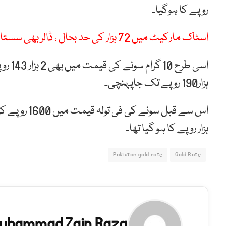
روپے کا ہوگیا۔
اسٹاک مارکیٹ میں 72 ہزار کی حد بحال ، ڈالر بھی سستا
ہزار190 روپے تک جاپہنچی۔
ہزار روپے کا ہو گیا تھا۔
Pakistan gold rate
Gold Rate
uhammad Zain Raza