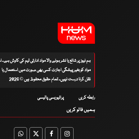
ہم نیوز پر شائع یا نشر ہونے والا مواد ادارتی ٹیم کی کاوش ہے۔ 
مواد کو بغیر پیشگی اجازت کسی بھی صورت میں استعمال یا
نقل کرنا درست نہیں۔ تمام حقوق محفوظ ہیں © 2026
رابطہ کریں
پرائیویسی پالیسی
ہمیں فالو کریں
WhatsApp
Twitter
Facebook
Facebook