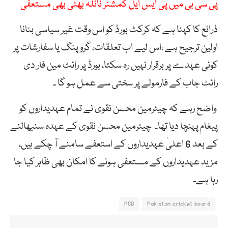
پی سی بی میں پی ایس ایل کمشنر نائلہ بھٹی بھی مستعفی
ذرائع کا کہنا ہے کہ کرکٹ بورڈ کو اس وقت غیر سیاسی بنانا
اولین ترجیح ہے ،اس لیے اب تعلقات، گروپنگ یا سفارشات پر
کوئی عہدے پر برقرار نہیں رہ سکتا، بورڈ پر رائٹ مین فار دی
رائٹ جاب کے فارمولے پر سختی سے عمل ہو گا ۔
واضح رہے کہ چیئرمین محسن نقوی نے تمام عہدیداروں کو
پیغام پہنچا دیا تھا۔ چیئرمین محسن نقوی کے عہدہ سنبھالنے
کے بعد 6 اعلیٰ عہدیداروں کے استعفے سامنے آ چکے ہیں،
مزید عہدیداروں کے مستعفی ہونے کا امکان بھی ظاہر کیا جا
رہا ہے۔
PCB
Pakistan cricket board