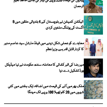
پیٹرول کی قیمت 228 روپے فی لیٹر کی جائے، حافظ نعیم
الرحمان
الیکشن کمیشن نے بلوچستان کے 4 بلدیاتی حلقوں میں 9
اگست کی پولنگ ملتوی کردی
معاہدے کو عملی شکل دینے میں فیلڈ مارشل سید عاصم منیر
کا کردار قابل قدر ہے، وزیراعظم
میر رضا کی قبر کشائی کا معاملہ، سندھ حکومت نے نیا میڈیکل
بورڈ تشکیل دے دیا
ملک بھر میں آٹے کی قیمت میں اضافہ، ایک ہفتے میں کئی
شہروں میں 20 کلو تھیلا 100 روپے تک مہنگا