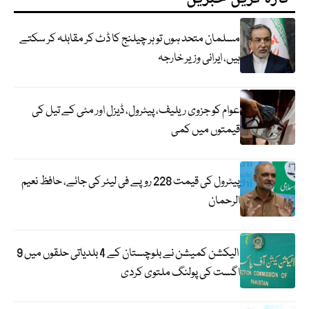
مسلمان متحد ہوں تو ہر چیلنج کا ڈٹ کر مقابلہ کر سکتے
ہیں، ایرانی وزیر خارجہ
عوام کو جزوی ریلیف، پیٹرول، ڈیزل اور مٹی کے تیل کی
قیمتوں میں کمی
پیٹرول کی قیمت 228 روپے فی لیٹر کی جائے، حافظ نعیم
الرحمان
الیکشن کمیشن نے بلوچستان کے 4 بلدیاتی حلقوں میں 9
اگست کی پولنگ ملتوی کردی