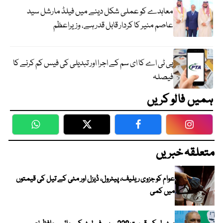
معاہدے کو عملی شکل دینے میں فیلڈ مارشل سید
عاصم منیر کا کردار قابل قدر ہے، وزیراعظم
پی ٹی اے کا ای سم کے اجرا اور تبدیلی کی فیس کم کرنے کا
فیصلہ
ہمیں فالو کریں
WhatsApp
Twitter
Facebook
Faceboo
متعلقہ خبریں
عوام کو جزوی ریلیف، پیٹرول، ڈیزل اور مٹی کے تیل کی قیمتوں
میں کمی