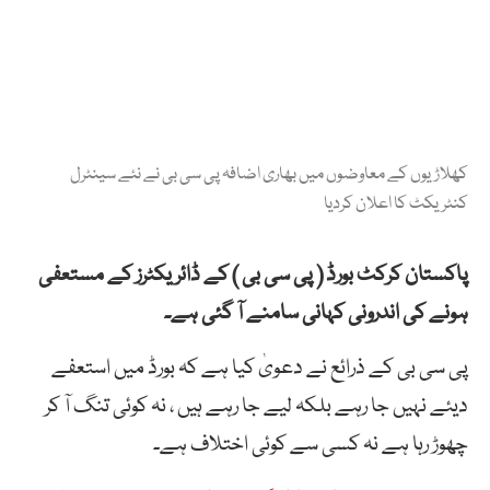
کھلاڑیوں کے معاوضوں میں بھاری اضافہ پی سی بی نے نئے سینٹرل
کنٹریکٹ کا اعلان کردیا
پاکستان کرکٹ بورڈ ( پی سی بی ) کے ڈائریکٹرز کے مستعفی
ہونے کی اندرونی کہانی سامنے آ گئی ہے۔
پی سی بی کے ذرائع نے دعویٰ کیا ہے کہ بورڈ میں استعفے
دیئے نہیں جا رہے بلکہ لیے جا رہے ہیں ، نہ کوئی تنگ آ کر
چھوڑ رہا ہے نہ کسی سے کوئی اختلاف ہے۔