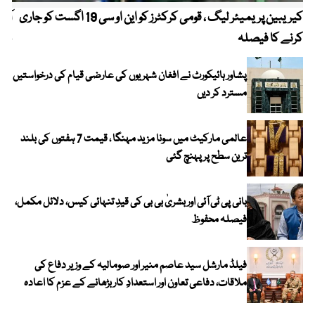
کیریبین پریمیئر لیگ ، قومی کرکٹرز کو این او سی 19 اگست کو جاری
آز
کرنے کا فیصلہ
چھی
پشاور ہائیکورٹ نے افغان شہریوں کی عارضی قیام کی درخواستیں
مسترد کر دیں
عالمی مارکیٹ میں سونا مزید مہنگا ، قیمت 7 ہفتوں کی بلند
ترین سطح پر پہنچ گئی
بانی پی ٹی آئی اور بشریٰ بی بی کی قیدِ تنہائی کیس، دلائل مکمل،
فیصلہ محفوظ
فیلڈ مارشل سید عاصم منیر اور صومالیہ کے وزیر دفاع کی
ملاقات، دفاعی تعاون اور استعدادِ کار بڑھانے کے عزم کا اعادہ