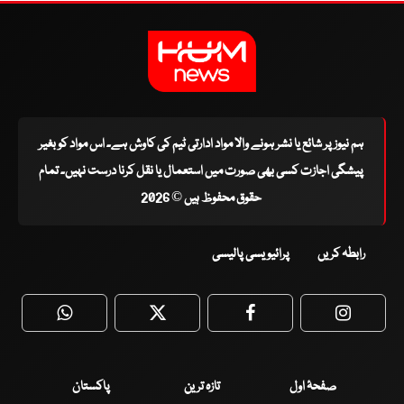
ہم نیوز پر شائع یا نشر ہونے والا مواد ادارتی ٹیم کی کاوش ہے۔ اس مواد کو بغیر
پیشگی اجازت کسی بھی صورت میں استعمال یا نقل کرنا درست نہیں۔ تمام
حقوق محفوظ ہیں © 2026
رابطہ کریں
پرائیویسی پالیسی
WhatsApp
Twitter
Facebook
Faceboo
صفحۂ اول
تازہ ترین
پاکستان