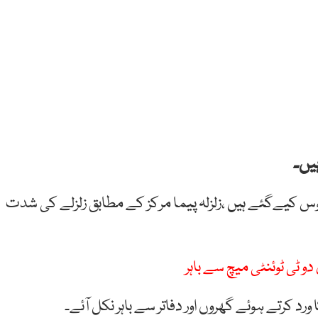
یں۔
س کیےگئے ہیں ،زلزلہ پیما مرکز کے مطابق زلزلے کی شدت
و ٹی ٹوئنٹی میچ سے باہر
کرتے ہوئے گھروں اور دفاتر سے باہر نکل آئے۔