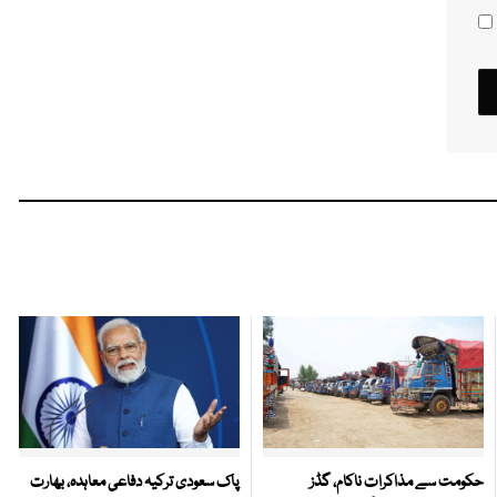
حکومت سے مذاکرات ناکام، گڈز
پاک سعودی ترکیہ دفاعی معاہدہ، بھارت