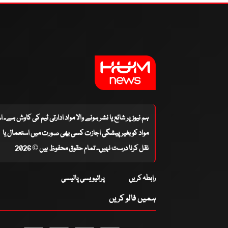
ہم نیوز پر شائع یا نشر ہونے والا مواد ادارتی ٹیم کی کاوش ہے۔ 
مواد کو بغیر پیشگی اجازت کسی بھی صورت میں استعمال یا
نقل کرنا درست نہیں۔ تمام حقوق محفوظ ہیں © 2026
رابطہ کریں
پرائیویسی پالیسی
ہمیں فالو کریں