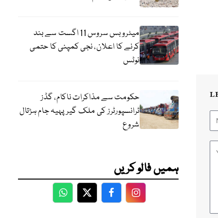
میٹرو بس سروس 11 اگست سے بند
کرنے کا اعلان، نجی کمپنی کا حتمی
نوٹس
L
حکومت سے مذاکرات ناکام، گڈز
ٹرانسپورٹرز کی ملک گیر پہیہ جام ہڑتال
شروع
ہمیں فالو کریں
WhatsApp
Twitter
Facebook
Facebook