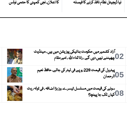
نیا ڈیجیٹل نظام نافذ کرنے کا فیصلہ
کا اعلان، نجی کمپنی کا حتمی نوٹس
آزاد کشمیر میں حکومت بنانیکی پوزیشن میں ہیں ، مینڈیٹ
3
02
چھیننے نہیں دیں گے ، رانا ثناء اللہ ، امیر مقام
پیٹرول کی قیمت 228 روپے فی لیٹر کی جائے، حافظ نعیم
6
05
الرحمان
سونے کی قیمت میں مسلسل تیسرے روز بڑا اضافہ ، فی تولہ ریٹ
9
08
کہاں تک جا پہنچا؟