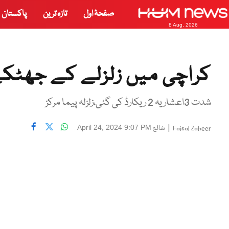
صفحۂ اول
تازہ ترین
پاکستان
8 Aug, 2026
کراچی میں زلزلے کے جھٹک
شدت 3اعشاریہ 2 ریکارڈ کی گئی،زلزلہ پیما مرکز
|
شائع
April 24, 2024 9:07 PM
Faisal Zaheer