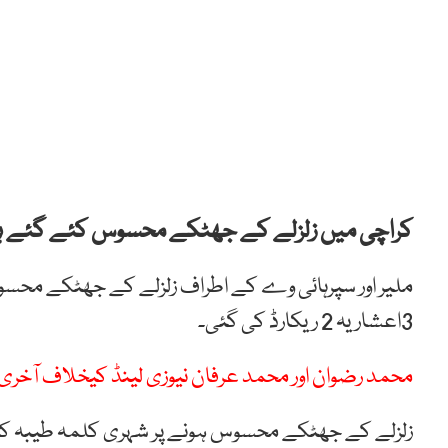
کراچی میں زلزلے کے جھٹکے محسوس کئے گئے ہ
ملیر اور سپرہائی وے کے اطراف زلزلے کے جھٹکے محسو
3اعشاریہ 2 ریکارڈ کی گئی۔
محمد رضوان اور محمد عرفان نیوزی لینڈ کیخلاف آخری د
زلزلے کے جھٹکے محسوس ہونے پر شہری کلمہ طیبہ کا ورد 