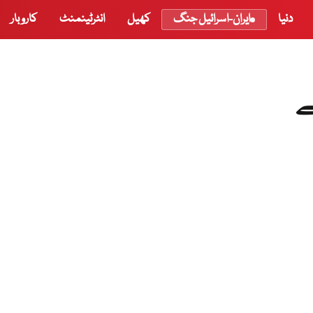
دنیا
ایران-اسرائیل جنگ
کھیل
انٹرٹینمنٹ
کاروبار
ے