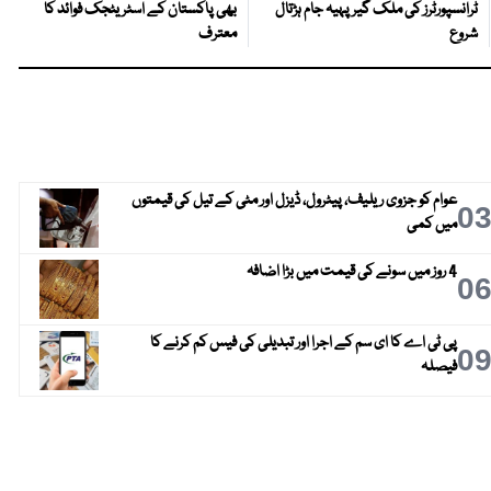
ٹرانسپورٹرز کی ملک گیر پہیہ جام ہڑتال
بھی پاکستان کے اسٹریٹجک فوائد کا
شروع
معترف
عوام کو جزوی ریلیف، پیٹرول، ڈیزل اور مٹی کے تیل کی قیمتوں
0
میں کمی
4 روز میں سونے کی قیمت میں بڑا اضافہ
0
پی ٹی اے کا ای سم کے اجرا اور تبدیلی کی فیس کم کرنے کا
0
فیصلہ