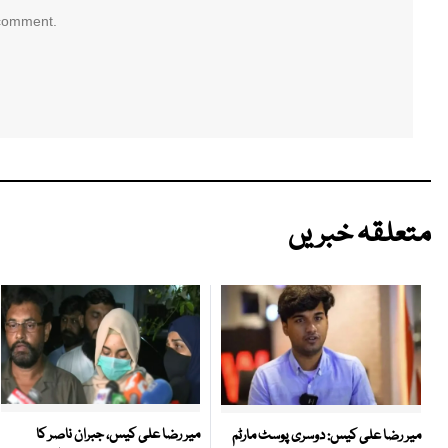
 comment.
متعلقہ خبریں
میر رضا علی کیس، جبران ناصر کا
میر رضا علی کیس: دوسری پوسٹ مارٹم