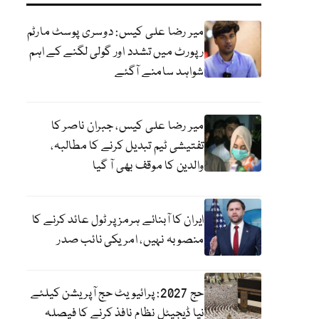
میر رضا علی کیس: دوسری پوسٹ مارٹم
رپورٹ میں تشدد اور گولی لگنے کے اہم
شواہد سامنے آگئے
میر رضا علی کیس، جبران ناصر کا
تفتیشی ٹیم تبدیل کرنے کا مطالبہ،
والدین کا موقف بھی آ گیا
ایران کا آبنائے ہرمز پر ٹول عائد کرنے کا
منصوبہ نہیں، امریکی نائب صدر
حج 2027: پرائیویٹ حج آپریشن کیلئے
نیا ڈیجیٹل نظام نافذ کرنے کا فیصلہ