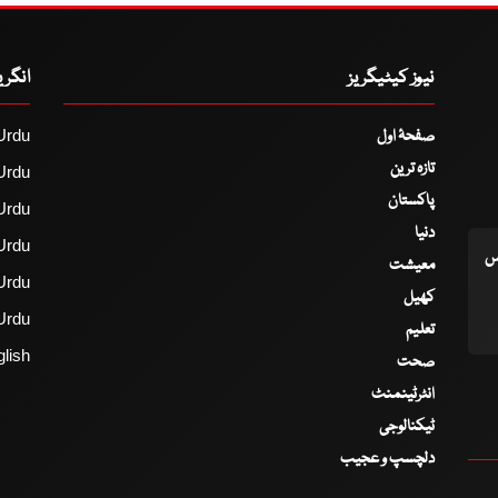
نیوز کیٹیگریز
انگر
صفحۂ اول
Urdu
تازہ ترین
Urdu
پاکستان
Urdu
دنیا
Urdu
اس
معیشت
Urdu
کھیل
Urdu
تعلیم
lish
صحت
انٹرٹینمنٹ
ٹیکنالوجی
دلچسپ و عجیب