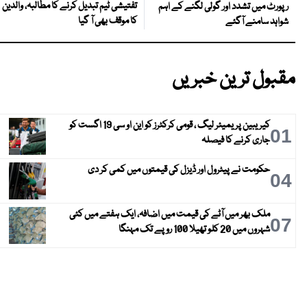
تفتیشی ٹیم تبدیل کرنے کا مطالبہ، والدین
رپورٹ میں تشدد اور گولی لگنے کے اہم
کا موقف بھی آ گیا
شواہد سامنے آگئے
مقبول ترین خبریں
کیریبین پریمیئر لیگ ، قومی کرکٹرز کو این او سی 19 اگست کو
01
جاری کرنے کا فیصلہ
حکومت نے پیٹرول اور ڈیزل کی قیمتوں میں کمی کر دی
04
ملک بھر میں آٹے کی قیمت میں اضافہ، ایک ہفتے میں کئی
07
شہروں میں 20 کلو تھیلا 100 روپے تک مہنگا