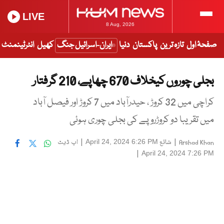
LIVE
8 Aug, 2026
صفحۂ اول
تازہ ترین
پاکستان
دنیا
ایران-اسرائیل جنگ
کھیل
انٹرٹینمنٹ
بجلی چوروں کیخلاف 670 چھاپے، 210 گرفتار
کراچی میں 32 کروڑ ، حیدرآباد میں 7 کروڑ اور فیصل آباد
میں تقریبا دو کروڑروپے کی بجلی چوری ہوئی
|
شائع
|
اپ ڈیٹ
April 24, 2024 6:26 PM
Arshad Khan
|
April 24, 2024 7:26 PM