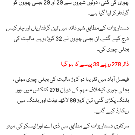
چوری کی گئی ، دونوں شہروں سے 29 اور 29 بجلی چوروں کو
گرفتار کر لیا گیا ہے۔
دستاویزات کےمطابق شہر قائد میں تین گرفتاریاں اور چار کیس
درج کیے گئے، ان بجلی چوروں نے 32 کروڑ روپے مالیت کی
بجلی چوری کی۔
ڈالر 278 روپے 39 پیسے کا ہو گیا
فیصل آباد میں تقریبا دو کروڑ مالیت کی بجلی چوری ہوئی ،
بجلی چوری کیخلاف مہم کے دوران 270 کنکشن میں اوور
بلنگ پکڑی گئی، تین کروڑ 80 لاکھ یونٹ اوور بلنگ میں
ریکارڈ کیے گئے۔
سرکاری دستاویزات کے مطابق سی ڈی اے اورآئیسکو کی میٹر