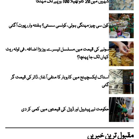
شہروں میں 20 کلو تھیلا 100 روپے تک مہنگا
کون سی چیز مہنگی ہوئی ،کونسی سستی؟ ہفتہ وار رپورٹ آگئی
سونے کی قیمت میں مسلسل تیسرے روز بڑا اضافہ ، فی تولہ ریٹ
کہاں تک جا پہنچا؟
اسٹاک ایکسچینج میں کاروبار کا منفی آغاز ، ڈالر کی قیمت گر
گئی
حکومت نے پیٹرول اور ڈیزل کی قیمتوں میں کمی کر دی
مقبول ترین خبریں