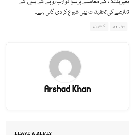
بغیر بلنگ کے معاملے پر سوا دو ارب روپے کے بلوں کے
تنازعے کی تحقیقات بھی شروع کر دی گئی ہے۔
بجلی چور
گرفتاریاں
Arshad Khan
LEAVE A REPLY