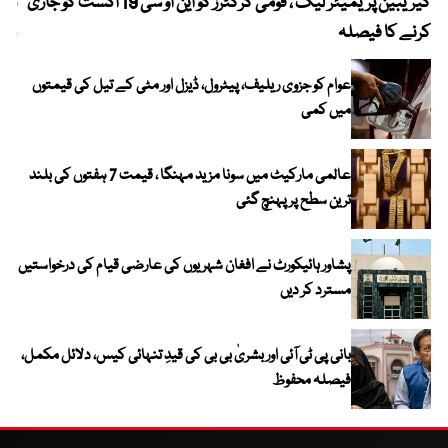
کیریبین پریمیئر لیگ ، قومی کرکٹرز کو این او سی 19 اگست کو جاری
آز
کرنے کا فیصلہ
چھی
عوام کو جزوی ریلیف، پیٹرول، ڈیزل اور مٹی کے تیل کی قیمتوں
میں کمی
عالمی مارکیٹ میں سونا مزید مہنگا ، قیمت 7 ہفتوں کی بلند
ترین سطح پر پہنچ گئی
پشاور ہائیکورٹ نے افغان شہریوں کی عارضی قیام کی درخواستیں
مسترد کر دیں
بانی پی ٹی آئی اور بشریٰ بی بی کی قیدِ تنہائی کیس، دلائل مکمل،
فیصلہ محفوظ