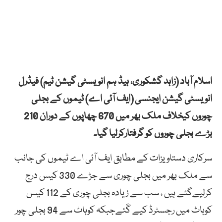
اسلام آباد (زاہد گشکوری، ہیڈ ہم انویسٹی گیشن ٹیم) فیڈرل
انویسٹی گیشن ایجنسی (ایف آئی اے) ٹیموں کے بجلی
چوروں کیخلاف ملک بھر میں 670 چھاپوں کے دوران 210
بڑے بجلی چوروں کو گرفتارکرلیا گیا۔
سرکاری دستاویزات کے مطابق ایف آئی اے ٹیموں کی جانب
سے ملک بھر میں بجلی چوری سے جڑے 330 کیس درج
کرلیےگئے ہیں ، سب سے زیادہ بجلی چوری کے 112 کیس
کوہاٹ میں رجسٹرڈ کیے گَئےجبکہ کوہاٹ سے 94 بجلی چور