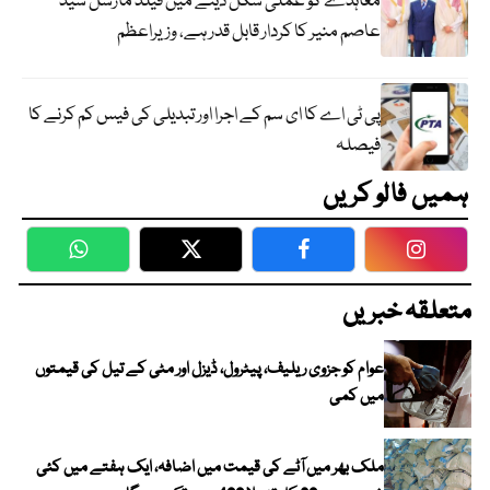
معاہدے کو عملی شکل دینے میں فیلڈ مارشل سید
عاصم منیر کا کردار قابل قدر ہے، وزیراعظم
پی ٹی اے کا ای سم کے اجرا اور تبدیلی کی فیس کم کرنے کا
فیصلہ
ہمیں فالو کریں
WhatsApp
Twitter
Facebook
Faceboo
متعلقہ خبریں
عوام کو جزوی ریلیف، پیٹرول، ڈیزل اور مٹی کے تیل کی قیمتوں
میں کمی
ملک بھر میں آٹے کی قیمت میں اضافہ، ایک ہفتے میں کئی