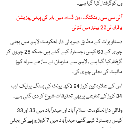
وں کوگرفتار کیا گیا ہے۔
آئی سی سی رینکنگ ، ون ڈے میں بابر کی پہلی پوزیشن
برقرار، ٹی20 بیٹرز میں تنزلی
دستاویزات کے مطابق صوبائی دارالحکومت لاہور میں بجلی
چوری کے 63 کیس رجسٹرڈ کیے گئے ہیں جبکہ 29 چوروں کو
گرفتارکیا گیا ہے ، لاہور سے ملزمان نے ساڑھے سولہ کروڑ
مالیت کی بجلی چوری کی۔
اس کے علاوہ تین کروڑ 64 لاکھ یونٹ کی بلنگ پر ایک ارب
34 کروڑ کے تنازعے پر بھی تحقیقات شروع کر دی گئی ہے۔
وفاقی دارالحکومت اسلام آباد اور حیدرآباد میں 33 اور 33
کیس رجسٹرڈ کیے گئے،حیدرآباد میں 7 کروڑ روپے کی بجلی