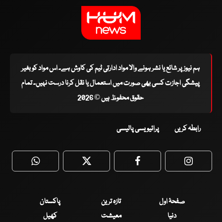
ہم نیوز پر شائع یا نشر ہونے والا مواد ادارتی ٹیم کی کاوش ہے۔ اس مواد کو بغیر
پیشگی اجازت کسی بھی صورت میں استعمال یا نقل کرنا درست نہیں۔ تمام
حقوق محفوظ ہیں © 2026
رابطہ کریں
پرائیویسی پالیسی
WhatsApp
Twitter
Facebook
Faceboo
صفحۂ اول
تازہ ترین
پاکستان
دنیا
معیشت
کھیل