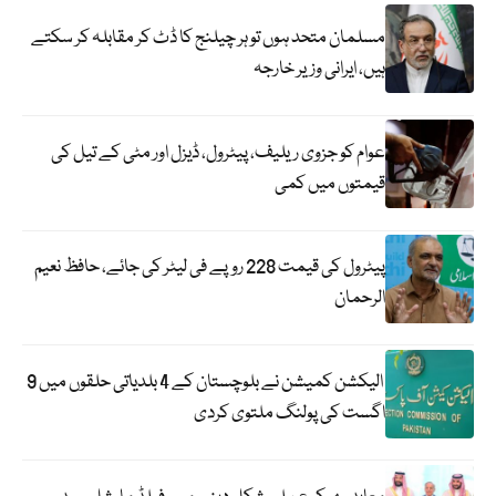
مسلمان متحد ہوں تو ہر چیلنج کا ڈٹ کر مقابلہ کر سکتے
ہیں، ایرانی وزیر خارجہ
عوام کو جزوی ریلیف، پیٹرول، ڈیزل اور مٹی کے تیل کی
قیمتوں میں کمی
پیٹرول کی قیمت 228 روپے فی لیٹر کی جائے، حافظ نعیم
الرحمان
الیکشن کمیشن نے بلوچستان کے 4 بلدیاتی حلقوں میں 9
اگست کی پولنگ ملتوی کردی