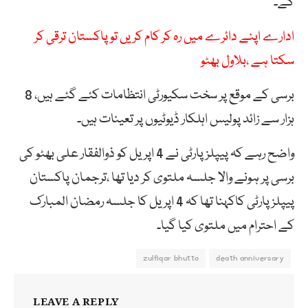
گے۔
ادارے اپنے دائرے میں رہ کر کام کریں تو پاکستان ترقی کر
سکتا ہے ،بلاول بھٹو
برسی کے موقع پر سخت سکیورٹی انتظامات کئے گئے ہیں، 8
ہزار سے زائد پولیس اہلکار ڈیوٹیوں پر تعینات ہیں۔
واضح رہے کہ پیپلز پارٹی نے 4 اپریل کو ذوالفقار علی بھٹو کی
برسی پر ہونے والا جلسہ ملتوی کر دیا تھا ،ترجمان پاکستان
پیپلز پارٹی کاکہنا تھا کہ 4 اپریل کا جلسہ رمضان المبارک
کے احترام میں ملتوی کیا گیا۔
zulfiqar bhutto
death anniversary
LEAVE A REPLY