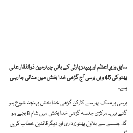
سابق وزیرِ اعظم اور پیپلز پارٹی کے بانی چیئرمین ذوالفقار علی
بھٹو کی 45 ویں برسی آج گڑھی خدا بخش میں منائی جا رہی
ہے۔
برسی پر ملک بھر سے کارکن گڑھی خدا بخش پہنچنا شروع ہو
گئے ہیں۔ مرکزی جلسہ گڑھی خدا بخش میں شام 6 بجے ہو
گا، جلسے سے بلاول بھٹو زرداری اور دیگر قائدین خطاب کریں