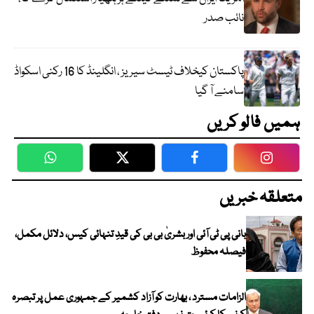
نائب صدر
پاکستان کیخلاف ٹیسٹ سیریز ، انگلینڈ کا 16 رکنی اسکواڈ
سامنے آ گیا
ہمیں فالو کریں
WhatsApp
Twitter
Facebook
Faceboo
متعلقہ خبریں
بانی پی ٹی آئی اور بشریٰ بی بی کی قیدِ تنہائی کیس، دلائل مکمل،
فیصلہ محفوظ
الزامات مسترد ، بھارت کو آزاد کشمیر کے جمہوری عمل پر تبصرہ