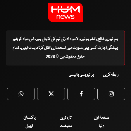
ہم نیوز پر شائع یا نشر ہونے والا مواد ادارتی ٹیم کی کاوش ہے۔ اس مواد کو بغیر
پیشگی اجازت کسی بھی صورت میں استعمال یا نقل کرنا درست نہیں۔ تمام
حقوق محفوظ ہیں © 2026
رابطہ کریں
پرائیویسی پالیسی
WhatsApp
Twitter
Facebook
Faceboo
صفحۂ اول
تازہ ترین
پاکستان
دنیا
معیشت
کھیل