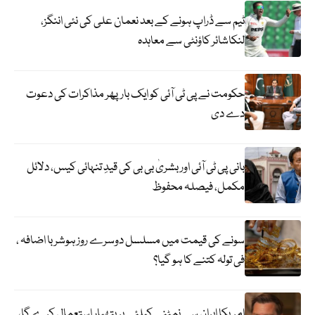
ٹیم سے ڈراپ ہونے کے بعد نعمان علی کی نئی اننگز،
لنکاشائر کاؤنٹی سے معاہدہ
حکومت نے پی ٹی آئی کو ایک بارپھر مذاکرات کی دعوت
دے دی
بانی پی ٹی آئی اور بشریٰ بی بی کی قیدِ تنہائی کیس، دلائل
مکمل، فیصلہ محفوظ
سونے کی قیمت میں مسلسل دوسرے روز ہوشربا اضافہ ،
فی تولہ کتنے کا ہو گیا؟
امریکا ایران سے نمٹنے کیلئے ہر ہتھیار استعمال کرے گا،