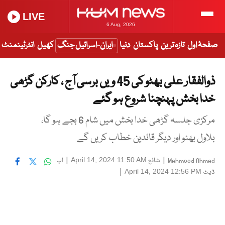
LIVE
6 Aug, 2026
صفحۂ اول
تازہ ترین
پاکستان
دنیا
ایران-اسرائیل جنگ
کھیل
انٹرٹینمنٹ
ذوالفقار علی بھٹو کی 45 ویں برسی آج ، کارکن گڑھی
خدا بخش پہنچنا شروع ہو گئے
مرکزی جلسہ گڑھی خدا بخش میں شام 6 بجے ہو گا،
بلاول بھٹو اور دیگر قائدین خطاب کریں گے
|
شائع
|
اپ
April 14, 2024 11:50 AM
Mehmood Ahmed
ڈیٹ
|
April 14, 2024 12:56 PM