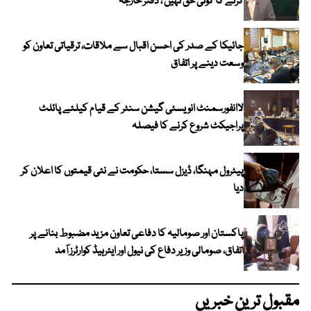
کرنے کا کوئی حق نہیں ، دفتر خارجہ
جائیکا کے صدر کی احسن اقبال سے ملاقات، ترقیاتی تعاون کو
وسعت دینے پر اتفاق
لاانفورسمنٹ انویسٹی گیشن سنٹر کے قیام کیلئے پائلٹ
پراجیکٹ شروع کرنے کا فیصلہ
پیٹرول مہنگا، ڈیزل سستا، حکومت نے نئی قیمتوں کا اعلان کر
دیا
پاکستان اور صومالیہ کا دفاعی تعاون مزید مضبوط بنانے پر
اتفاق، صومالی وزیر دفاع کی نیول اور ایئرہیڈ کوارٹرز آمد
مقبول ترین خبریں