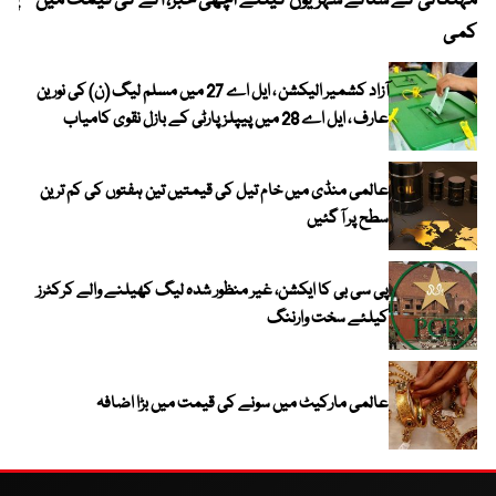
مہنگائی کے ستائے شہریوں کیلئے اچھی خبر، آٹے کی قیمت میں
پیٹ
کمی
آزاد کشمیر الیکشن ، ایل اے 27 میں مسلم لیگ (ن) کی نورین
عارف ، ایل اے 28 میں پیپلز پارٹی کے بازل نقوی کامیاب
عالمی منڈی میں خام تیل کی قیمتیں تین ہفتوں کی کم ترین
سطح پر آ گئیں
پی سی بی کا ایکشن، غیر منظور شدہ لیگ کھیلنے والے کرکٹرز
کیلئے سخت وارننگ
عالمی مارکیٹ میں سونے کی قیمت میں بڑا اضافہ