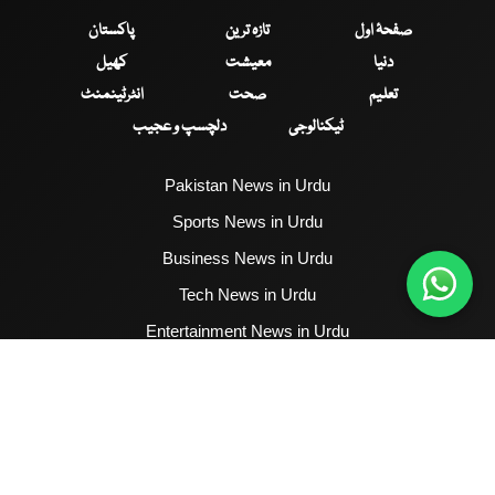
صفحۂ اول
تازہ ترین
پاکستان
دنیا
معیشت
کھیل
تعلیم
صحت
انٹرٹینمنٹ
ٹیکنالوجی
دلچسپ و عجیب
Pakistan News in Urdu
Sports News in Urdu
Business News in Urdu
Tech News in Urdu
Entertainment News in Urdu
Health News in Urdu
Hum News English