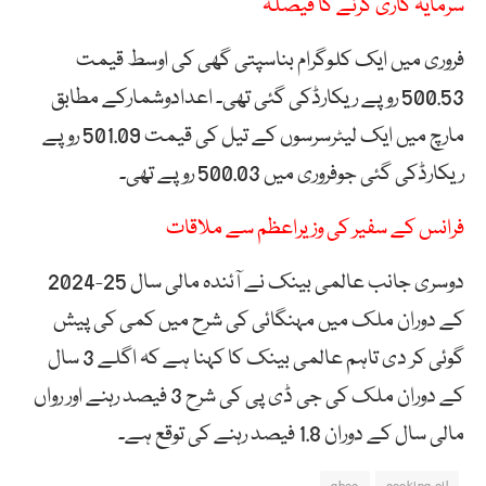
سرمایہ کاری کرنے کا فیصلہ
فروری میں ایک کلوگرام بناسپتی گھی کی اوسط قیمت
500.53 روپے ریکارڈکی گئی تھی۔ اعدادوشمارکے مطابق
مارچ میں ایک لیٹرسرسوں کے تیل کی قیمت 501.09 روپے
ریکارڈکی گئی جوفروری میں 500.03 روپے تھی۔
فرانس کے سفیر کی وزیراعظم سے ملاقات
دوسری جانب عالمی بینک نے آئندہ مالی سال 25-2024
کے دوران ملک میں مہنگائی کی شرح میں کمی کی پیش
گوئی کر دی تاہم عالمی بینک کا کہنا ہے کہ اگلے 3 سال
کے دوران ملک کی جی ڈی پی کی شرح 3 فیصد رہنے اور رواں
مالی سال کے دوران 1.8 فیصد رہنے کی توقع ہے۔
ghee
cooking oil