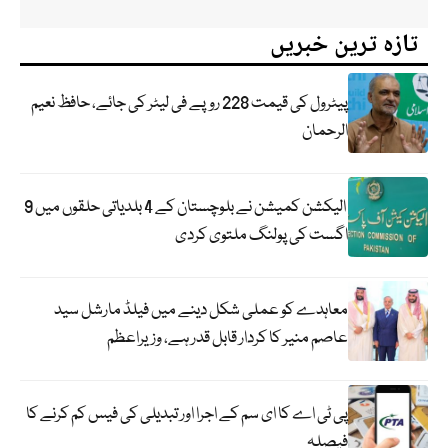
تازہ ترین خبریں
پیٹرول کی قیمت 228 روپے فی لیٹر کی جائے، حافظ نعیم
الرحمان
الیکشن کمیشن نے بلوچستان کے 4 بلدیاتی حلقوں میں 9
اگست کی پولنگ ملتوی کردی
معاہدے کو عملی شکل دینے میں فیلڈ مارشل سید
عاصم منیر کا کردار قابل قدر ہے، وزیراعظم
پی ٹی اے کا ای سم کے اجرا اور تبدیلی کی فیس کم کرنے کا
فیصلہ