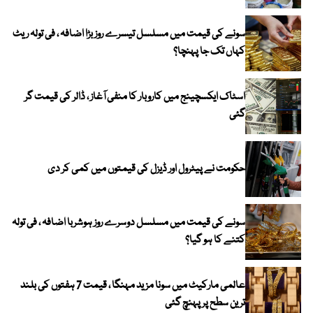
سونے کی قیمت میں مسلسل تیسرے روز بڑا اضافہ ، فی تولہ ریٹ
کہاں تک جا پہنچا؟
اسٹاک ایکسچینج میں کاروبار کا منفی آغاز ، ڈالر کی قیمت گر
گئی
حکومت نے پیٹرول اور ڈیزل کی قیمتوں میں کمی کر دی
سونے کی قیمت میں مسلسل دوسرے روز ہوشربا اضافہ ، فی تولہ
کتنے کا ہو گیا؟
عالمی مارکیٹ میں سونا مزید مہنگا ، قیمت 7 ہفتوں کی بلند
ترین سطح پر پہنچ گئی