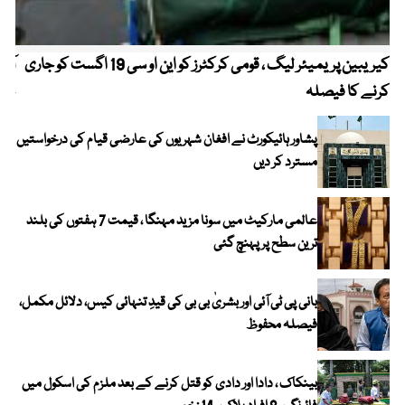
کیریبین پریمیئر لیگ ، قومی کرکٹرز کو این او سی 19 اگست کو جاری
آز
کرنے کا فیصلہ
چھی
پشاور ہائیکورٹ نے افغان شہریوں کی عارضی قیام کی درخواستیں
مسترد کر دیں
عالمی مارکیٹ میں سونا مزید مہنگا ، قیمت 7 ہفتوں کی بلند
ترین سطح پر پہنچ گئی
بانی پی ٹی آئی اور بشریٰ بی بی کی قیدِ تنہائی کیس، دلائل مکمل،
فیصلہ محفوظ
بینکاک ، دادا اور دادی کو قتل کرنے کے بعد ملزم کی اسکول میں