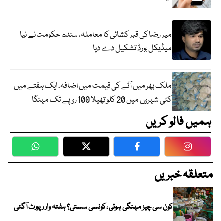
میر رضا کی قبر کشائی کا معاملہ، سندھ حکومت نے نیا
میڈیکل بورڈ تشکیل دے دیا
ملک بھر میں آٹے کی قیمت میں اضافہ، ایک ہفتے میں
کئی شہروں میں 20 کلو تھیلا 100 روپے تک مہنگا
ہمیں فالو کریں
WhatsApp
Twitter
Facebook
Faceboo
متعلقہ خبریں
کون سی چیز مہنگی ہوئی ،کونسی سستی؟ ہفتہ وار رپورٹ آگئی