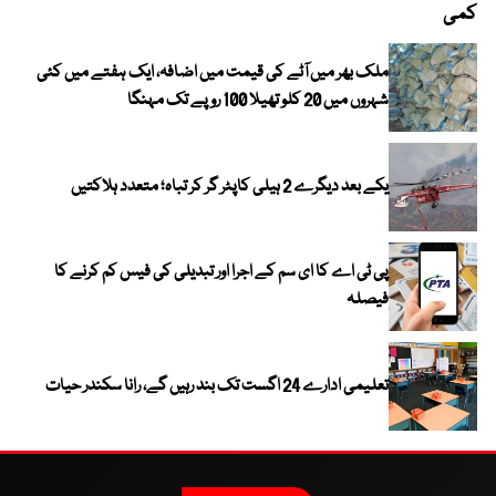
کمی
ملک بھر میں آٹے کی قیمت میں اضافہ، ایک ہفتے میں کئی
شہروں میں 20 کلو تھیلا 100 روپے تک مہنگا
یکے بعد دیگرے 2 ہیلی کاپٹر گر کر تباہ؛ متعدد ہلاکتیں
پی ٹی اے کا ای سم کے اجرا اور تبدیلی کی فیس کم کرنے کا
فیصلہ
تعلیمی ادارے 24 اگست تک بند رہیں گے، رانا سکندر حیات