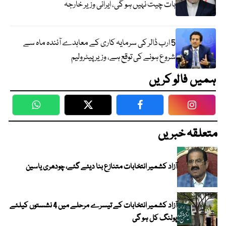
بات چیت نہیں ہو گی، ایرانی وزیر خارجہ
5 ارب ڈالر کی سرمایہ کاری کے معاہدے آئندہ ماہ سے
شروع ہونے کی توقع ہے، وزیر پیٹرولیم
ہمیں فالو کریں
WhatsApp
Twitter
Facebook
Faceboo
متعلقہ خبریں
آزاد کشمیر انتخابات متنازع بنا دیئے گئے، چودھری یاسین
آزاد کشمیر انتخابات کے تیسرے مرحلے میں 4 نشستوں کیلئے
پولنگ کل ہو گی