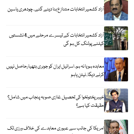
آزاد کشمیر انتخابات متنازع بنا دیئے گئے، چودھری یاسین
آزاد کشمیر انتخابات کے تیسرے مرحلے میں 4 نشستوں
کیلئے پولنگ کل ہو گی
معاہدہ ہو یا نہ ہو، اسرائیل ایران کو جوہری ہتھیارحاصل نہیں
کرنے دیگا، نیتن یاہو
خیبر پختونخوا کی تحصیل غازی صوبہ پنجاب میں شامل؟
حقیقت کیا ہے؟
امریکا کی جانب سے عبوری معاہدے کی خلاف ورزی تک