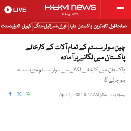
LIVE
9 Aug, 2026
صفحۂ اول
تازہ ترین
پاکستان
دنیا
ایران-اسرائیل جنگ
کھیل
انٹرٹینمنٹ
چین سولر سسٹم کے تمام آلات کے کارخانے
پاکستان میں لگانے پر آمادہ
پاکستان میں کارخانے لگانے سے سولر سسٹم مزید سستا
ہو جائے گا
|
شائع
April 1, 2024 9:47 AM
Lal Khan