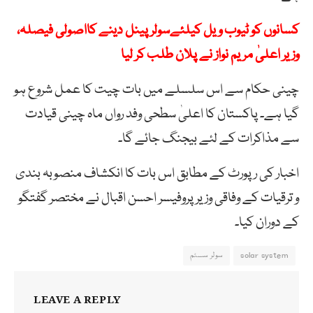
کسانوں کو ٹیوب ویل کیلئےسولر پینل دینے کااصولی فیصلہ،
وزیر اعلیٰ مریم نواز نے پلان طلب کر لیا
چینی حکام سے اس سلسلے میں بات چیت کا عمل شروع ہو
گیا ہے۔ پاکستان کا اعلیٰ سطحی وفد رواں ماہ چینی قیادت
سے مذاکرات کے لئے بیجنگ جائے گا۔
اخبار کی رپورٹ کے مطابق اس بات کا انکشاف منصوبہ بندی
و ترقیات کے وفاقی وزیر پروفیسر احسن اقبال نے مختصر گفتگو
کے دوران کیا۔
solar system
سولر سسٹم
LEAVE A REPLY