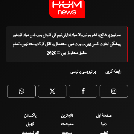
ہم نیوز پر شائع یا نشر ہونے والا مواد ادارتی ٹیم کی کاوش ہے۔ اس مواد کو بغیر
پیشگی اجازت کسی بھی صورت میں استعمال یا نقل کرنا درست نہیں۔ تمام
حقوق محفوظ ہیں © 2026
رابطہ کریں
پرائیویسی پالیسی
WhatsApp
Twitter
Facebook
Faceboo
صفحۂ اول
تازہ ترین
پاکستان
دنیا
معیشت
کھیل
تعلیم
صحت
انٹرٹینمنٹ