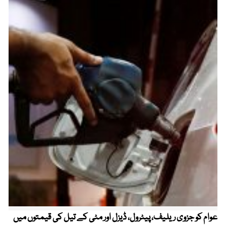
عوام کو جزوی ریلیف، پیٹرول، ڈیزل اور مٹی کے تیل کی قیمتوں میں
4 روز میں سونے کی قیمت میں بڑا اضافہ