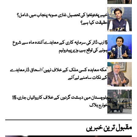
خیبر پختونخوا کی تحصیل غازی صوبہ پنجاب میں شامل؟
حقیقت کیا ہے؟
5 ارب ڈالر کی سرمایہ کاری کے معاہدے آئندہ ماہ سے شروع
ہونے کی توقع ہے، وزیر پیٹرولیم
‘مکہ معاہدہ کسی ملک کے خلاف نہیں’؛ اسحاق ڈار معاہدے
کے نکات سامنے لے آئے
بلوچستان میں دہشت گردوں کے خلاف کارروائیاں جاری، 15
خوارج ہلاک
مقبول ترین خبریں