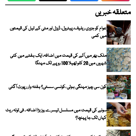
متعلقہ خبریں
عوام کو جزوی ریلیف، پیٹرول، ڈیزل اور مٹی کے تیل کی قیمتوں
میں کمی
ملک بھر میں آٹے کی قیمت میں اضافہ، ایک ہفتے میں کئی
شہروں میں 20 کلو تھیلا 100 روپے تک مہنگا
کون سی چیز مہنگی ہوئی ،کونسی سستی؟ ہفتہ وار رپورٹ آگئی
سونے کی قیمت میں مسلسل تیسرے روز بڑا اضافہ ، فی تولہ ریٹ
کہاں تک جا پہنچا؟