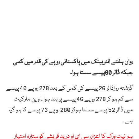
رواں ہفتے انٹربینک میں پاکستانی روپے کی قدر میں کمی
جبکہ ڈالر 60پیسے سستا ہوا۔
گزشتہ روزڈالر 26 پیسے کی کمی کے بعد 278 روپے 40 پیسے
سے کم ہو کر 278 روپے 46 پیسے پر بند ہوا ۔اوپن مارکیٹ
میں ڈالر 52 پیسے سستا ہوکر 280 روپے 73 پیسے کا ہو گیا
ہے ۔
ہم نیٹ ورک کا اعزاز، سی ای او درید قریشی کو ستارہ امتیاز