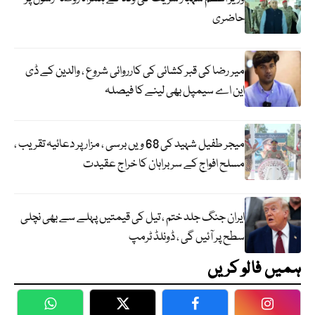
حاضری
میر رضا کی قبر کشائی کی کارروائی شروع ، والدین کے ڈی
این اے سیمپل بھی لینے کا فیصلہ
میجر طفیل شہید کی 68 ویں برسی ، مزار پر دعائیہ تقریب ،
مسلح افواج کے سربراہان کا خراج عقیدت
ایران جنگ جلد ختم ، تیل کی قیمتیں پہلے سے بھی نچلی
سطح پر آئیں گی ، ڈونلڈ ٹرمپ
ہمیں فالو کریں
WhatsApp
Twitter
Facebook
Faceboo