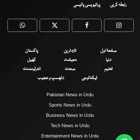
رابطہ کریں
پرائیویسی پالیسی
WhatsApp
Twitter
Facebook
Faceboo
صفحۂ اول
تازہ ترین
پاکستان
دنیا
معیشت
کھیل
تعلیم
صحت
انٹرٹینمنٹ
ٹیکنالوجی
دلچسپ و عجیب
Pakistan News in Urdu
Sports News in Urdu
Business News in Urdu
Tech News in Urdu
Entertainment News in Urdu