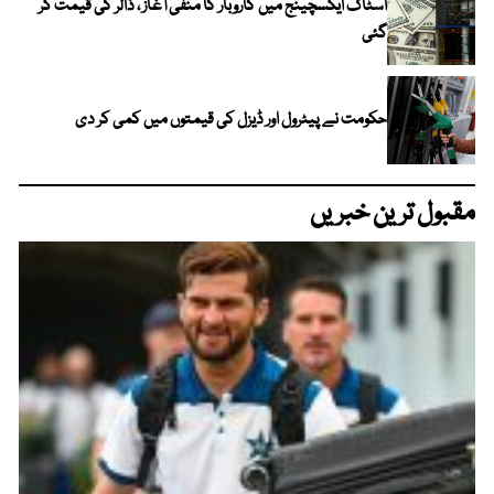
اسٹاک ایکسچینج میں کاروبار کا منفی آغاز ، ڈالر کی قیمت گر
گئی
حکومت نے پیٹرول اور ڈیزل کی قیمتوں میں کمی کر دی
مقبول ترین خبریں