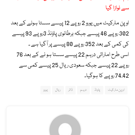
سے نوازا گیا
اوپن مارکیٹ میں یورو 2 روپے 12 پیسے سستا ہونے کے بعد
302 روپے 46 پیسے جبکہ برطانوی پاؤنڈ 3روپے 93 پیسے
کی کمی کے بعد 352 روپے 80 پیسے پر آگیا ہے ۔
اسی طرح اماراتی درہم 22 پیسے سستا ہو نے کے بعد 76
روپے 22 پیسے جبکہ سعودی ریال 25 پیسے کمی سے
74.42 روپے کا ہوگیا۔
اوپن مارکیٹ
پاونڈ
درہم
ڈالر
ریال
یورو