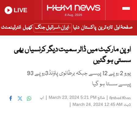
LIVE
8 Aug, 2026
صفحۂ اول
تازہ ترین
پاکستان
دنیا
ایران-اسرائیل جنگ
کھیل
انٹرٹینمنٹ
اوپن مارکیٹ میں ڈالر سمیت دیگر کرنسیاں بھی
سستی ہو گئیں
یورو 2 روپے 12 پیسے جبکہ برطانوی پاؤنڈ3روپے 93
پیسے سستا ہو گیا
|
شائع
|
اپ
March 23, 2024 5:21 PM
Arshad Khan
ڈیٹ
|
March 24, 2024 12:45 AM