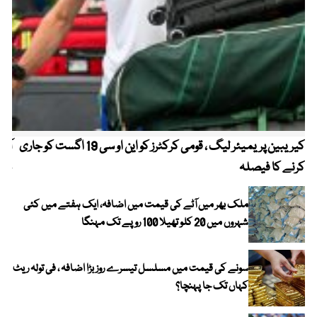
کیریبین پریمیئر لیگ ، قومی کرکٹرز کو این او سی 19 اگست کو جاری
آز
کرنے کا فیصلہ
چھی
ملک بھر میں آٹے کی قیمت میں اضافہ، ایک ہفتے میں کئی
شہروں میں 20 کلو تھیلا 100 روپے تک مہنگا
سونے کی قیمت میں مسلسل تیسرے روز بڑا اضافہ ، فی تولہ ریٹ
کہاں تک جا پہنچا؟