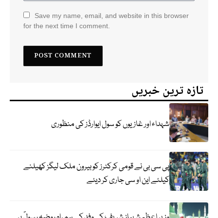
Save my name, email, and website in this browser
for the next time I comment.
تازہ ترین خبریں
شہداء اور غازیوں کو سول ایوارڈز کی منظوری
پی سی بی نے قومی کرکٹرز کو بیرون ملک لیگز کھیلنے
کیلئے این او سی جاری کر دیئے
وزیر اعظم شہباز شریف کی وفد کے ہمراہ روضہ رسولؐ پر