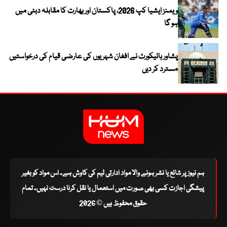
ویمنز ایشیا کپ 2026، پاکستان اور بھارت کا مقابلہ دبئی میں
ہو گا
پشاور ہائیکورٹ نے افغان شہریوں کی عارضی قیام کی درخواستیں
مسترد کر دیں
ہم نیوز پر شائع یا نشر ہونے والا مواد ادارتی ٹیم کی کاوش ہے۔ اس مواد کو بغیر
پیشگی اجازت کسی بھی صورت میں استعمال یا نقل کرنا درست نہیں۔ تمام
حقوق محفوظ ہیں © 2026