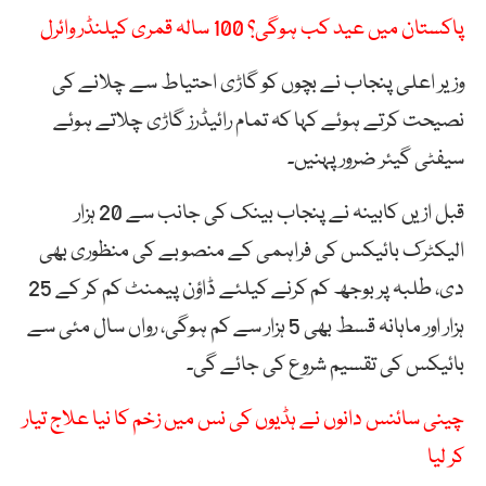
پاکستان میں عید کب ہوگی؟ 100 سالہ قمری کیلنڈر وائرل
وزیر اعلی پنجاب نے بچوں کو گاڑی احتیاط سے چلانے کی
نصیحت کرتے ہوئے کہا کہ تمام رائیڈرز گاڑی چلاتے ہوئے
سیفٹی گیئر ضرور پہنیں۔
قبل ازیں کابینہ نے پنجاب بینک کی جانب سے 20 ہزار
الیکٹرک بائیکس کی فراہمی کے منصوبے کی منظوری بھی
دی، طلبہ پر بوجھ کم کرنے کیلئے ڈاؤن پیمنٹ کم کر کے 25
ہزار اور ماہانہ قسط بھی 5 ہزار سے کم ہوگی، رواں سال مئی سے
بائیکس کی تقسیم شروع کی جائے گی۔
چینی سائنس دانوں نے ہڈیوں کی نس میں زخم کا نیا علاج تیار
کر لیا