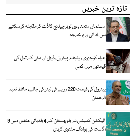
تازہ ترین خبریں
مسلمان متحد ہوں تو ہر چیلنج کا ڈٹ کر مقابلہ کر سکتے
ہیں، ایرانی وزیر خارجہ
عوام کو جزوی ریلیف، پیٹرول، ڈیزل اور مٹی کے تیل کی
قیمتوں میں کمی
پیٹرول کی قیمت 228 روپے فی لیٹر کی جائے، حافظ نعیم
الرحمان
الیکشن کمیشن نے بلوچستان کے 4 بلدیاتی حلقوں میں 9
اگست کی پولنگ ملتوی کردی