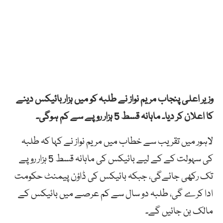
وزیر اعلی پنجاب مریم نواز نے طلبہ کو میں ہزار بائیکس دینے
کا اعلان کر دیا۔ ماہانہ قسط 5 ہزار روپے سے کم ہوگی۔
لاہور میں تقریب سے خطاب میں مریم نواز نے کہا کہ طلبہ
کی سہولت کے کے لیے بائیکس کی ماہانہ قسط 5 ہزار روپے
تک رکھی جائےگی، جبکہ بائیکس کی ڈاؤن پیمنٹ حکومت
ادا کرے گی، طلبہ دو سال سے کم عرصے میں بائیکس کے
مالک بن جائیں گے۔