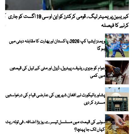
کیریبین پریمیئر لیگ ، قومی کرکٹرز کو این او سی 19 اگست کو جاری
آز
کرنے کا فیصلہ
چھی
ویمنز ایشیا کپ 2026، پاکستان اور بھارت کا مقابلہ دبئی میں
ہو گا
عوام کو جزوی ریلیف، پیٹرول، ڈیزل اور مٹی کے تیل کی قیمتوں
میں کمی
پشاور ہائیکورٹ نے افغان شہریوں کی عارضی قیام کی درخواستیں
مسترد کر دیں
سونے کی قیمت میں مسلسل تیسرے روز بڑا اضافہ ، فی تولہ ریٹ
کہاں تک جا پہنچا؟