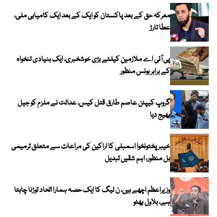
معرکہ حق کے بعد پاکستان کو ایک کے بعد ایک کامیابی ملی،
عطا تارڑ
پی آئی اے ملازمین کیلئے بڑی خوشخبری، ایک بنیادی تنخواہ
کے برابر بونس منظور
گروپ کیپٹن عاصم طارق قتل کیس، عدالت نے ملزم کو جیل
بھیج دیا
خیبرپختونخوا اسمبلی کا اراکین کی مراعات سے متعلق ترمیمی
بل منظور، اہم شقیں تبدیل
وزیراعظم اچھے ہیں، ن لیگ کا ایک حصہ ہمارا اتحاد توڑنا چاہتا
ہے، بلاول بھٹو