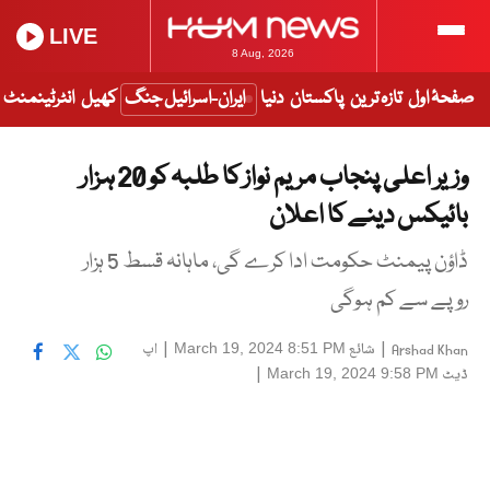
LIVE
8 Aug, 2026
صفحۂ اول
تازہ ترین
پاکستان
دنیا
ایران-اسرائیل جنگ
کھیل
انٹرٹینمنٹ
وزیر اعلی پنجاب مریم نواز کا طلبہ کو 20 ہزار
بائیکس دینے کا اعلان
ڈاؤن پیمنٹ حکومت ادا کرے گی، ماہانہ قسط 5 ہزار
روپے سے کم ہوگی
|
شائع
|
اپ
March 19, 2024 8:51 PM
Arshad Khan
ڈیٹ
|
March 19, 2024 9:58 PM