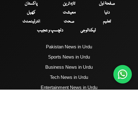
صفحۂ اول
تازہ ترین
پاکستان
دنیا
معیشت
کھیل
تعلیم
صحت
انٹرٹینمنٹ
ٹیکنالوجی
دلچسپ و عجیب
Pakistan News in Urdu
Sports News in Urdu
Business News in Urdu
Tech News in Urdu
Entertainment News in Urdu
Health News in Urdu
Hum News English