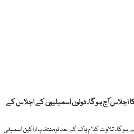
ں کا اجلاس آج ہو گا، دونوں اسمبلیوں کے اجلاس کے
پختونخوا اسمبلی کے اجلاس کا آغاز آج صبح 11 بجے ہو گا۔ تلاوت کلام پاک کے بعد نومنتخب اراکین اسمبلی