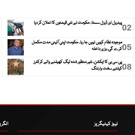
پیٹرول اور ڈیزل سستا، حکومت نے نئی قیمتوں کا اعلان کر دیا
3
02
موجودہ نظام کہیں نہیں جا رہا، حکومت اپنی آئینی مدت مکمل
6
05
کرے گی، وزیر داخلہ
پی سی بی کا ایکشن، غیر منظور شدہ لیگ کھیلنے والے کرکٹرز
9
08
کیلئے سخت وارننگ
نیوز کیٹیگریز
انگر