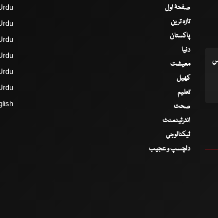
صفحۂ اول
Urdu
تازہ ترین
Urdu
پاکستان
Urdu
دنیا
Urdu
اس
معیشت
Urdu
کھیل
Urdu
تعلیم
lish
صحت
انٹرٹینمنٹ
ٹیکنالوجی
دلچسپ و عجیب