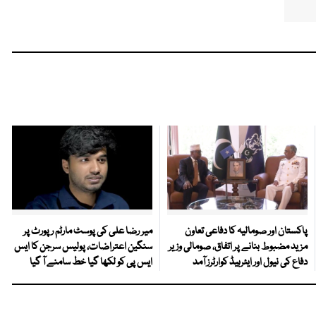
پاکستان اور صومالیہ کا دفاعی تعاون
میر رضا علی کی پوسٹ مارٹم رپورٹ پر
مزید مضبوط بنانے پر اتفاق، صومالی وزیر
سنگین اعتراضات، پولیس سرجن کا ایس
دفاع کی نیول اور ایئرہیڈ کوارٹرز آمد
ایس پی کو لکھا گیا خط سامنے آ گیا