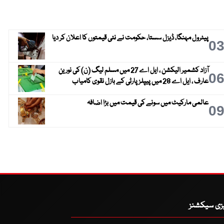
پیٹرول مہنگا، ڈیزل سستا، حکومت نے نئی قیمتوں کا اعلان کر دیا
0
آزاد کشمیر الیکشن ، ایل اے 27 میں مسلم لیگ (ن) کی نورین
0
عارف ، ایل اے 28 میں پیپلز پارٹی کے بازل نقوی کامیاب
عالمی مارکیٹ میں سونے کی قیمت میں بڑا اضافہ
0
یزی سیکشنز