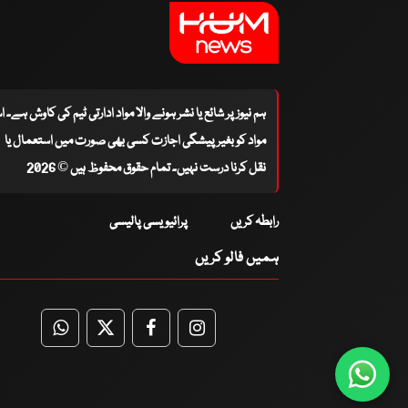
ہم نیوز پر شائع یا نشر ہونے والا مواد ادارتی ٹیم کی کاوش ہے۔ 
مواد کو بغیر پیشگی اجازت کسی بھی صورت میں استعمال یا
نقل کرنا درست نہیں۔ تمام حقوق محفوظ ہیں © 2026
رابطہ کریں
پرائیویسی پالیسی
ہمیں فالو کریں
WhatsApp
Twitter
Facebook
Facebook