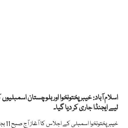
اسلام آباد: خیبر پختونخوا اور بلوچستان اسمبلیو
لیے ایجنڈا جاری کر دیا گیا۔
خیبر 