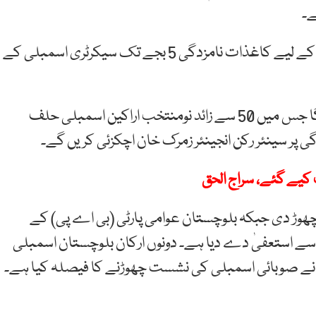
ے۔
حلف برداری کے بعد اسپیکر اور ڈپٹی اسپیکر کے انتخاب کے لیے کاغذات نامزدگی 5 بجے تک سیکرٹری اسمبلی کے
دوسری جانب بلوچستان اسمبلی کا اجلاس بھی آج ہو گا جس میں 50 سے زائد نومنتخب اراکین اسمبلی حلف
پر سینئر رکن انجینئر زمرک خان اچکزئی کریں گے۔
 کیے گئے، سراج الحق
ھوڑ دی جبکہ بلوچستان عوامی پارٹی (بی اے پی) کے
ے استعفیٰ دے دیا ہے۔ دونوں ارکان بلوچستان اسمبلی
ل نے صوبائی اسمبلی کی نشست چھوڑنے کا فیصلہ کیا ہے۔