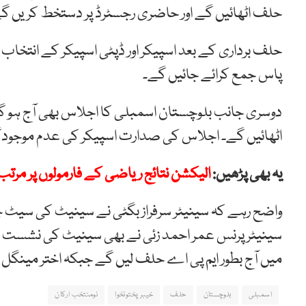
حلف اٹھائیں گے اور حاضری رجسٹرڈ پر دستخط کریں گ
پاس جمع کرائے جائیں گے۔
اٹھائیں گے۔ اجلاس کی صدارت اسپیکر کی عدم موجودگی 
یہ بھی پڑھیں:
الیکشن نتائج ریاضی کے فارمولوں پر مرتب
واضح رہے کہ سینیٹر سرفراز بگٹی نے سینیٹ کی سیٹ چ
سینیٹر پرنس عمر احمد زئی نے بھی سینیٹ کی نشست س
میں آج بطور ایم پی اے حلف لیں گے جبکہ اختر مینگ
اسمبلی
بلوچستان
حلف
خیبر پختونخوا
نومنتخب ارکان