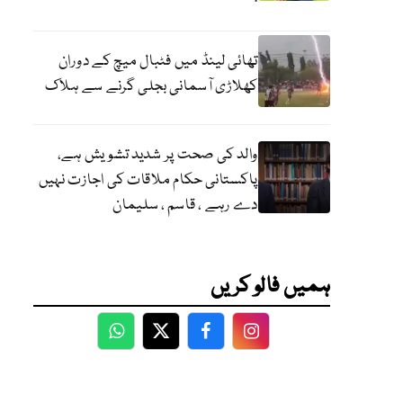
تھائی لینڈ میں فٹبال میچ کے دوران
کھلاڑی آسمانی بجلی گرنے سے ہلاک
والد کی صحت پر شدید تشویش ہے،
پاکستانی حکام ملاقات کی اجازت نہیں
دے رہے ، قاسم ، سلیمان
ہمیں فالو کریں
WhatsApp
Twitter
Facebook
Facebook