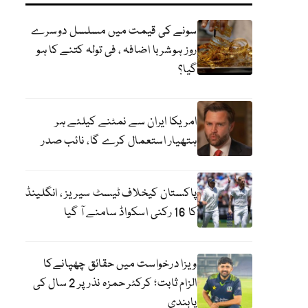
سونے کی قیمت میں مسلسل دوسرے
روز ہوشربا اضافہ ، فی تولہ کتنے کا ہو
گیا؟
امریکا ایران سے نمٹنے کیلئے ہر
ہتھیار استعمال کرے گا، نائب صدر
پاکستان کیخلاف ٹیسٹ سیریز ، انگلینڈ
کا 16 رکنی اسکواڈ سامنے آ گیا
ویزا درخواست میں حقائق چھپانےکا
الزام ثابت؛ کرکٹر حمزہ نذر پر 2 سال کی
پابندی