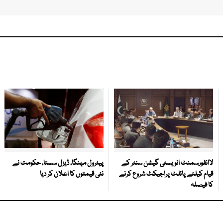
لاانفورسمنٹ انویسٹی گیشن سنٹر کے
پیٹرول مہنگا، ڈیزل سستا، حکومت نے
قیام کیلئے پائلٹ پراجیکٹ شروع کرنے
نئی قیمتوں کا اعلان کر دیا
کا فیصلہ