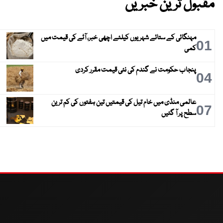
مقبول ترین خبریں
مہنگائی کے ستائے شہریوں کیلئے اچھی خبر، آٹے کی قیمت میں
01
کمی
پنجاب حکومت نے گندم کی نئی قیمت مقرر کردی
04
عالمی منڈی میں خام تیل کی قیمتیں تین ہفتوں کی کم ترین
07
سطح پر آ گئیں