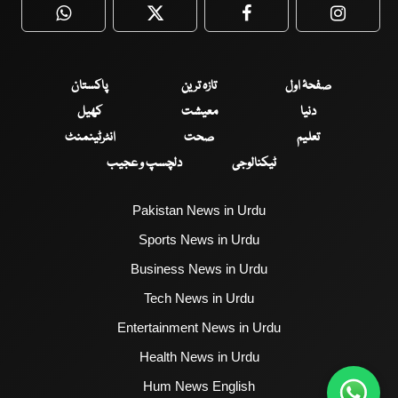
WhatsApp
Twitter
Facebook
Faceboo
صفحۂ اول
تازہ ترین
پاکستان
دنیا
معیشت
کھیل
تعلیم
صحت
انٹرٹینمنٹ
ٹیکنالوجی
دلچسپ و عجیب
Pakistan News in Urdu
Sports News in Urdu
Business News in Urdu
Tech News in Urdu
Entertainment News in Urdu
Health News in Urdu
Hum News English