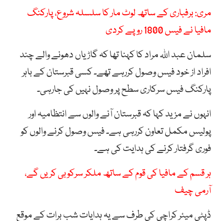
مری: برفباری کے ساتھ لوٹ مار کا سلسلہ شروع، پارکنگ
مافیا نے فیس 1800 روپے کردی
سلمان عبد اللہ مراد کا کہنا تھا کہ گاڑیاں دھونے والے چند
افراد از خود فیس وصول کررہے تھے۔ کسی قبرستان کے باہر
پارکنگ فیس سرکاری سطح پر وصول نہیں کی جارہی۔
انہوں نے مزید کہا کہ قبرستان آنے والوں سے انتظامیہ اور
پولیس مکمل تعاون کررہی ہے۔ فیس وصول کرنے والوں کو
فوری گرفتار کرنے کی ہدایت کی ہے۔
ہر قسم کے مافیا کی قوم کے ساتھ ملکر سرکوبی کریں گے،
آرمی چیف
ڈپٹی میئر کراچی کی طرف سے یہ ہدایات شب برات کے موقع