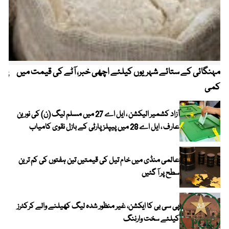
مہنگائی کے ستائے شہریوں کیلئے اچھی خبر، آٹے کی قیمت میں
پیٹ
کمی
آزاد کشمیر الیکشن ، ایل اے 27 میں مسلم لیگ (ن) کی نورین
عارف ، ایل اے 28 میں پیپلز پارٹی کے بازل نقوی کامیاب
عالمی منڈی میں خام تیل کی قیمتیں تین ہفتوں کی کم ترین
سطح پر آ گئیں
پی سی بی کا ایکشن، غیر منظور شدہ لیگ کھیلنے والے کرکٹرز
کیلئے سخت وارننگ