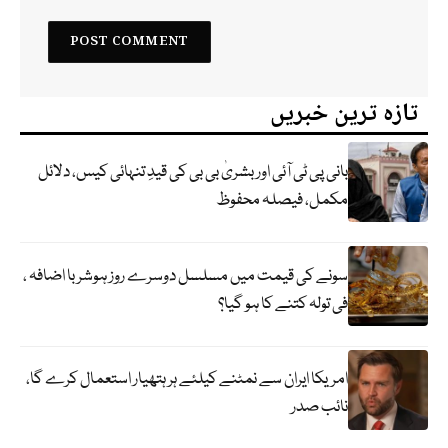
تازہ ترین خبریں
بانی پی ٹی آئی اور بشریٰ بی بی کی قیدِ تنہائی کیس، دلائل
مکمل، فیصلہ محفوظ
سونے کی قیمت میں مسلسل دوسرے روز ہوشربا اضافہ ،
فی تولہ کتنے کا ہو گیا؟
امریکا ایران سے نمٹنے کیلئے ہر ہتھیار استعمال کرے گا،
نائب صدر