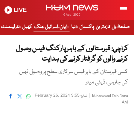
LIVE
6 Aug, 2026
صفحۂ اول
تازہ ترین
پاکستان
دنیا
ایران-اسرائیل جنگ
کھیل
انٹرٹینمنٹ
کراچی: قبرستانوں کے باہر پارکنگ فیس وصول
کرنے والوں کو گرفتار کرنے کی ہدایت
کسی قبرستان کے باہر فیس سرکاری سطح پر وصول نہیں
کی جارہی، ڈپٹی میئر
|
شائع
February 26, 2024 9:55
Muhammad Zain Raza
AM