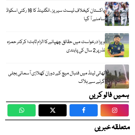
پاکستان کیخلاف ٹیسٹ سیریز ، انگلینڈ کا 16 رکنی اسکواڈ
سامنے آ گیا
ویزا درخواست میں حقائق چھپانےکا الزام ثابت؛ کرکٹر حمزہ
نذر پر 2 سال کی پابندی
تھائی لینڈ میں فٹبال میچ کے دوران کھلاڑی آسمانی بجلی
گرنے سے ہلاک
ہمیں فالو کریں
WhatsApp
Twitter
Facebook
Faceboo
متعلقہ خبریں