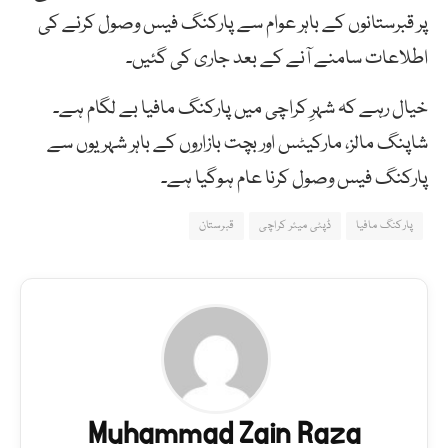
پر قبرستانوں کے باہر عوام سے پارکنگ فیس وصول کرنے کی
اطلاعات سامنے آنے کے بعد جاری کی گئیں۔
خیال رہے کہ شہرِ کراچی میں پارکنگ مافیا بے لگام ہے۔
شاپنگ مالز، مارکیٹس اور بچت بازاروں کے باہر شہریوں سے
پارکنگ فیس وصول کرنا عام ہوگیا ہے۔
پارکنگ مافیا
ڈپٹی میئر کراچی
قبرستان
Muhammad Zain Raza