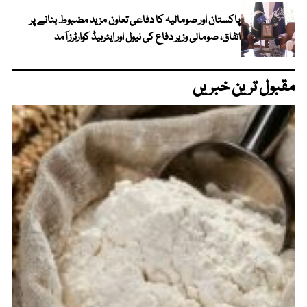
پاکستان اور صومالیہ کا دفاعی تعاون مزید مضبوط بنانے پر
اتفاق، صومالی وزیر دفاع کی نیول اور ایئرہیڈ کوارٹرز آمد
مقبول ترین خبریں