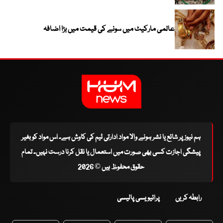
عالمی مارکیٹ میں سونے کی قیمت میں بڑا اضافہ
ہم نیوز پر شائع یا نشر ہونے والا مواد ادارتی ٹیم کی کاوش ہے۔ اس مواد کو بغیر
پیشگی اجازت کسی بھی صورت میں استعمال یا نقل کرنا درست نہیں۔ تمام
حقوق محفوظ ہیں © 2026
رابطہ کریں
پرائیویسی پالیسی