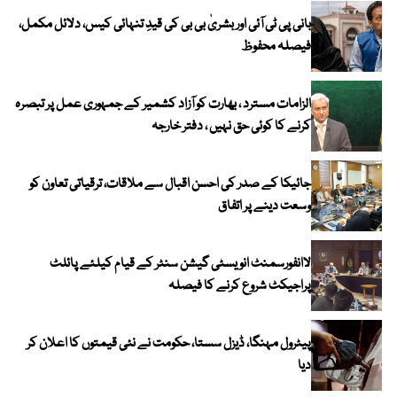
بانی پی ٹی آئی اور بشریٰ بی بی کی قیدِ تنہائی کیس، دلائل مکمل،
فیصلہ محفوظ
الزامات مسترد ، بھارت کو آزاد کشمیر کے جمہوری عمل پر تبصرہ
کرنے کا کوئی حق نہیں ، دفتر خارجہ
جائیکا کے صدر کی احسن اقبال سے ملاقات، ترقیاتی تعاون کو
وسعت دینے پر اتفاق
لاانفورسمنٹ انویسٹی گیشن سنٹر کے قیام کیلئے پائلٹ
پراجیکٹ شروع کرنے کا فیصلہ
پیٹرول مہنگا، ڈیزل سستا، حکومت نے نئی قیمتوں کا اعلان کر
دیا