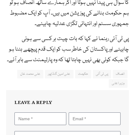
کا سوال ہی پیدا نہیں ہوتا اور اگر ہمارے ساتھ انصاف ہو تو
ہم حکومت بنانے کی پوزیشن میں ہیں۔ آپ کو ایک مضبوط
جمہوری سسٹم اور انتہائی تگڑی عدلیہ چاہیئے۔
پی ٹی آئی رہنما نے کہا کہ بات چیت ہر کسی سے ہونی
چاہیئے اور پاکستان کی خاطر سب کو ایک قدم پیچھے ہٹنا ہو
گا جبکہ کوئی بھی نہیں چاہتا تھا کہ وہ پارلیمنٹ سے باہر آئے۔
انصاف
پی ٹی آئی
حکومت
علی امین گنڈاپور
علی محمد خان
وزیر اعلیٰ
LEAVE A REPLY