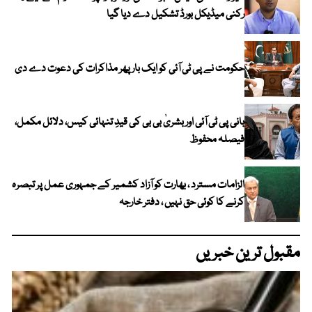
رکنی میڈیکل بورڈ تشکیل دے دیا گیا
حکومت نے پی ٹی آئی کو ایک بارپھر مذاکرات کی دعوت دے دی
بانی پی ٹی آئی اور بشریٰ بی بی کی قیدِ تنہائی کیس، دلائل مکمل،
فیصلہ محفوظ
الزامات مسترد ، بھارت کو آزاد کشمیر کے جمہوری عمل پر تبصرہ
کرنے کا کوئی حق نہیں ، دفتر خارجہ
مقبول ترین خبریں