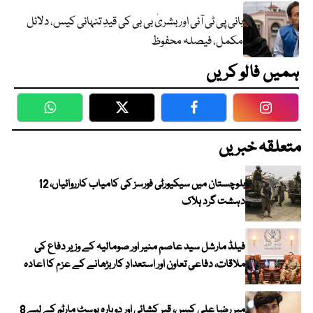
بانی پی ٹی آئی اور بشریٰ بی بی کی قیدِ تنہائی کیس، دلائل
مکمل، فیصلہ محفوظ
ہمیں فالو کریں
WhatsApp
Twitter
Facebook
Faceboo
متعلقہ خبریں
بلوچستان میں سیکیورٹی فورسز کی کامیاب کارروائیاں، 12
دہشت گرد ہلاک
فیلڈ مارشل سید عاصم منیر اور صومالیہ کے وزیر دفاع کی
ملاقات، دفاعی تعاون اور استعدادِ کار بڑھانے کے عزم کا اعادہ
میر رضا علی کیس، قبر کشائی اور دوبارہ پوسٹ مارٹم کے لیے 8