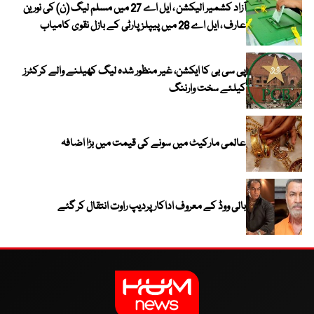
آزاد کشمیر الیکشن ، ایل اے 27 میں مسلم لیگ (ن) کی نورین
عارف ، ایل اے 28 میں پیپلز پارٹی کے بازل نقوی کامیاب
پی سی بی کا ایکشن، غیر منظور شدہ لیگ کھیلنے والے کرکٹرز
کیلئے سخت وارننگ
عالمی مارکیٹ میں سونے کی قیمت میں بڑا اضافہ
بالی ووڈ کے معروف اداکار پردیپ راوت انتقال کر گئے