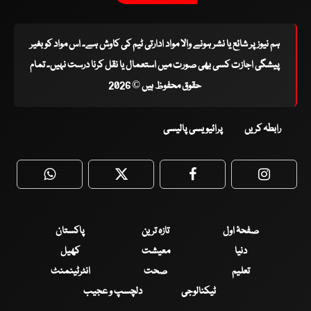
ہم نیوز پر شائع یا نشر ہونے والا مواد ادارتی ٹیم کی کاوش ہے۔ اس مواد کو بغیر
پیشگی اجازت کسی بھی صورت میں استعمال یا نقل کرنا درست نہیں۔ تمام
حقوق محفوظ ہیں © 2026
رابطہ کریں
پرائیویسی پالیسی
WhatsApp
Twitter
Facebook
Faceboo
صفحۂ اول
تازہ ترین
پاکستان
دنیا
معیشت
کھیل
تعلیم
صحت
انٹرٹینمنٹ
ٹیکنالوجی
دلچسپ و عجیب