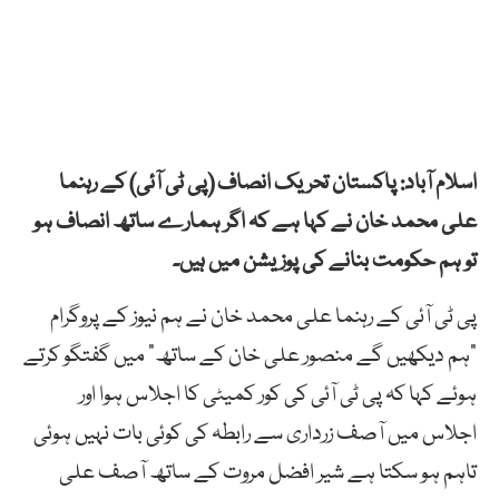
اسلام آباد: پاکستان تحریک انصاف (پی ٹی آئی) کے رہنما
علی محمد خان نے کہا ہے کہ اگر ہمارے ساتھ انصاف ہو
تو ہم حکومت بنانے کی پوزیشن میں ہیں۔
پی ٹی آئی کے رہنما علی محمد خان نے ہم نیوز کے پروگرام
“ہم دیکھیں گے منصور علی خان کے ساتھ” میں گفتگو کرتے
ہوئے کہا کہ پی ٹی آئی کی کور کمیٹی کا اجلاس ہوا اور
اجلاس میں آصف زرداری سے رابطہ کی کوئی بات نہیں ہوئی
تاہم ہو سکتا ہے شیر افضل مروت کے ساتھ آصف علی