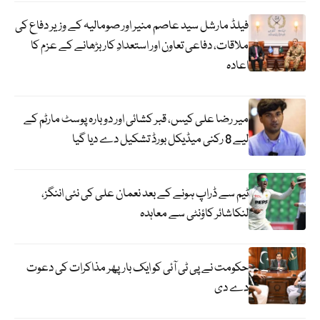
فیلڈ مارشل سید عاصم منیر اور صومالیہ کے وزیر دفاع کی
ملاقات، دفاعی تعاون اور استعدادِ کار بڑھانے کے عزم کا
اعادہ
میر رضا علی کیس، قبر کشائی اور دوبارہ پوسٹ مارٹم کے
لیے 8 رکنی میڈیکل بورڈ تشکیل دے دیا گیا
ٹیم سے ڈراپ ہونے کے بعد نعمان علی کی نئی اننگز،
لنکاشائر کاؤنٹی سے معاہدہ
حکومت نے پی ٹی آئی کو ایک بارپھر مذاکرات کی دعوت
دے دی