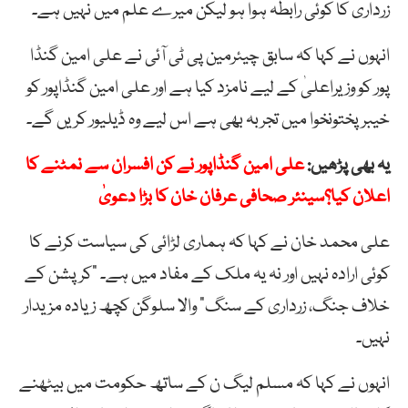
زرداری کا کوئی رابطہ ہوا ہو لیکن میرے علم میں نہیں ہے۔
انہوں نے کہا کہ سابق چیئرمین پی ٹی آئی نے علی امین گنڈا
پور کو وزیراعلیٰ کے لیے نامزد کیا ہے اور علی امین گنڈاپور کو
خیبر پختونخوا میں تجربہ بھی ہے اس لیے وہ ڈیلیور کریں گے۔
یہ بھی پڑھیں:
علی امین گنڈاپور نے کن افسران سے نمٹنے کا
اعلان کیا؟سینئر صحافی عرفان خان کا بڑا دعویٰ
علی محمد خان نے کہا کہ ہماری لڑائی کی سیاست کرنے کا
کوئی ارادہ نہیں اور نہ یہ ملک کے مفاد میں ہے۔ “کرپشن کے
خلاف جنگ، زرداری کے سنگ” والا سلوگن کچھ زیادہ مزیدار
نہیں۔
انہوں نے کہا کہ مسلم لیگ ن کے ساتھ حکومت میں بیٹھنے