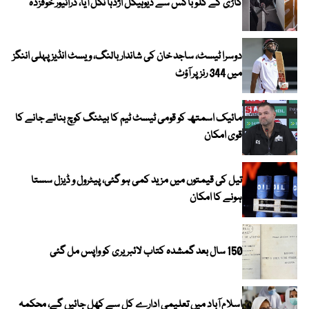
گاڑی کے گلَو باکس سے دیوہیکل اژدہا نکل آیا، ڈرائیور خوفزدہ
دوسرا ٹیسٹ، ساجد خان کی شاندار بالنگ، ویسٹ انڈیز پہلی اننگز
میں 344 رنز پر آؤٹ
مائیک اسمتھ کو قومی ٹیسٹ ٹیم کا بیٹنگ کوچ بنائے جانے کا
قوی امکان
تیل کی قیمتوں میں مزید کمی ہو گئی، پیٹرول و ڈیزل سستا
ہونے کا امکان
150 سال بعد گمشدہ کتاب لائبریری کو واپس مل گئی
اسلام آباد میں تعلیمی ادارے کل سے کھل جائیں گے، محکمہ