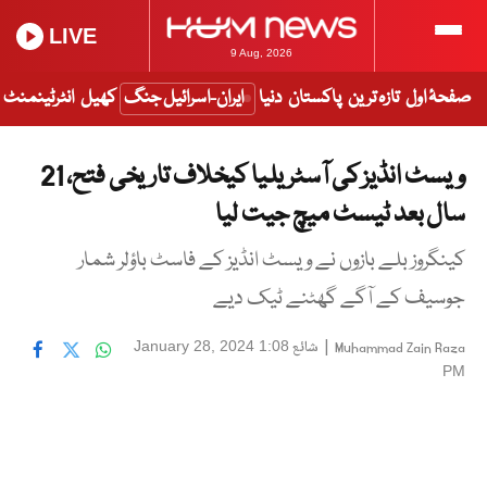
LIVE
9 Aug, 2026
صفحۂ اول
تازہ ترین
پاکستان
دنیا
ایران-اسرائیل جنگ
کھیل
انٹرٹینمنٹ
ویسٹ انڈیز کی آسٹریلیا کیخلاف تاریخی فتح، 21
سال بعد ٹیسٹ میچ جیت لیا
کینگروز بلے بازوں نے ویسٹ انڈیز کے فاسٹ باؤلر شمار
جوسیف کے آگے گھٹنے ٹیک دیے
|
شائع
January 28, 2024 1:08
Muhammad Zain Raza
PM