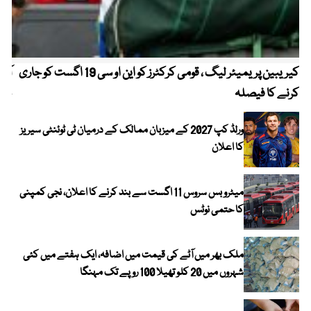
کیریبین پریمیئر لیگ ، قومی کرکٹرز کو این او سی 19 اگست کو جاری
آز
کرنے کا فیصلہ
چھی
ورلڈ کپ 2027 کے میزبان ممالک کے درمیان ٹی ٹوئنٹی سیریز
کا اعلان
میٹرو بس سروس 11 اگست سے بند کرنے کا اعلان، نجی کمپنی
کا حتمی نوٹس
ملک بھر میں آٹے کی قیمت میں اضافہ، ایک ہفتے میں کئی
شہروں میں 20 کلو تھیلا 100 روپے تک مہنگا