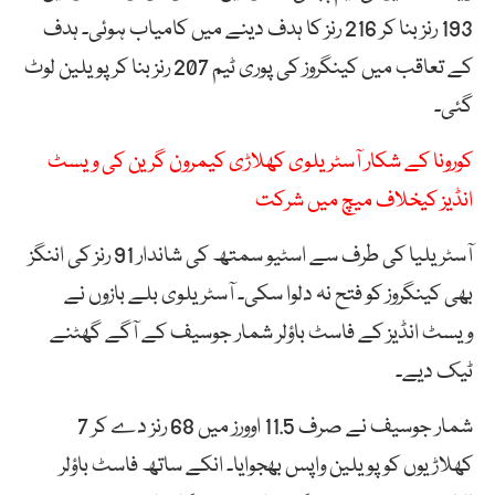
193 رنز بنا کر 216 رنز کا ہدف دینے میں کامیاب ہوئی۔ ہدف
کے تعاقب میں کینگروز کی پوری ٹیم 207 رنز بنا کر پویلین لوٹ
گئی۔
کورونا کے شکار آسٹریلوی کھلاڑی کیمرون گرین کی ویسٹ
انڈیز کیخلاف میچ میں شرکت
آسٹریلیا کی طرف سے اسٹیو سمتھ کی شاندار 91 رنز کی اننگز
بھی کینگروز کو فتح نہ دلوا سکی۔ آسٹریلوی بلے بازوں نے
ویسٹ انڈیز کے فاسٹ باؤلر شمار جوسیف کے آگے گھٹنے
ٹیک دیے۔
شمار جوسیف نے صرف 11.5 اوورز میں 68 رنز دے کر 7
کھلاڑیوں کو پویلین واپس بھجوایا۔ انکے ساتھ فاسٹ باؤلر