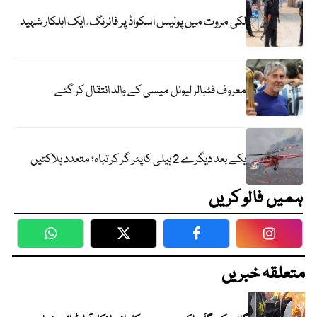
لکی مروت میں پولیس اسکواڈ پر فائرنگ، ایک اہلکار شہید
معروف فٹبالر لیونل میسی کے والد انتقال کر گئے
یکے بعد دیگرے 2 ہیلی کاپٹر گر کر تباہ؛ متعدد ہلاکتیں
ہمیں فالو کریں
WhatsApp
Twitter
Facebook
Faceboo
متعلقہ خبریں