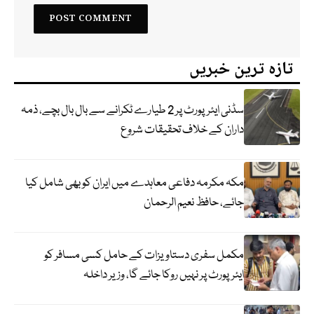
تازہ ترین خبریں
سڈنی ایئرپورٹ پر 2 طیارے ٹکرانے سے بال بال بچے، ذمہ
داران کے خلاف تحقیقات شروع
مکہ مکرمہ دفاعی معاہدے میں ایران کو بھی شامل کیا
جائے، حافظ نعیم الرحمان
مکمل سفری دستاویزات کے حامل کسی مسافر کو
ایئرپورٹ پر نہیں روکا جائے گا، وزیر داخلہ