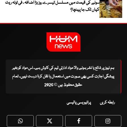
سونے کی قیمت میں مسلسل تیسرے روز بڑا اضافہ ، فی تولہ ریٹ
کہاں تک جا پہنچا؟
ہم نیوز پر شائع یا نشر ہونے والا مواد ادارتی ٹیم کی کاوش ہے۔ اس مواد کو بغیر
پیشگی اجازت کسی بھی صورت میں استعمال یا نقل کرنا درست نہیں۔ تمام
حقوق محفوظ ہیں © 2026
رابطہ کریں
پرائیویسی پالیسی
WhatsApp
Twitter
Facebook
Faceboo