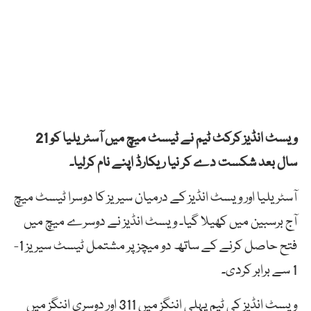
ویسٹ انڈیز کرکٹ ٹیم نے ٹیسٹ میچ میں آسٹریلیا کو 21
سال بعد شکست دے کر نیا ریکارڈ اپنے نام کرلیا۔
آسٹریلیا اور ویسٹ انڈیز کے درمیان سیریز کا دوسرا ٹیسٹ میچ
آج برسبین میں کھیلا گیا۔ ویسٹ انڈیز نے دوسرے میچ میں
فتح حاصل کرنے کے ساتھ دو میچز پر مشتمل ٹیسٹ سیریز 1-
1 سے برابر کردی۔
ویسٹ انڈیز کی ٹیم پہلی اننگز میں 311 اور دوسری اننگز میں