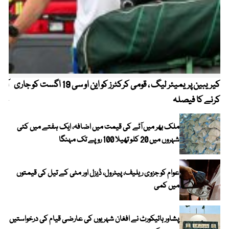
کیریبین پریمیئر لیگ ، قومی کرکٹرز کو این او سی 19 اگست کو جاری
آز
کرنے کا فیصلہ
چھی
ملک بھر میں آٹے کی قیمت میں اضافہ، ایک ہفتے میں کئی
شہروں میں 20 کلو تھیلا 100 روپے تک مہنگا
عوام کو جزوی ریلیف، پیٹرول، ڈیزل اور مٹی کے تیل کی قیمتوں
میں کمی
پشاور ہائیکورٹ نے افغان شہریوں کی عارضی قیام کی درخواستیں