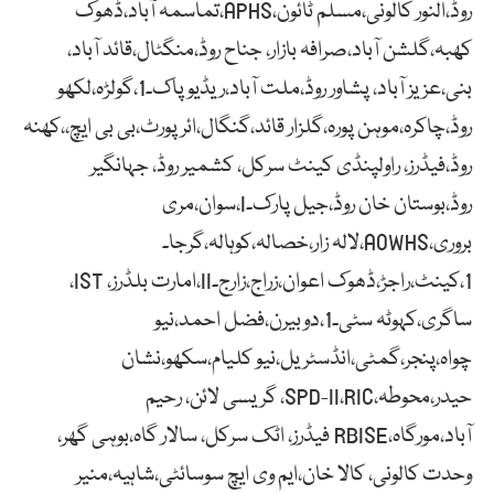
روڈ،النور کالونی،مسلم ٹائون،APHS،تماسمہ آباد،ڈھوک
کھبہ،گلشن آباد،صرافہ بازار، جناح روڈ،منگٹال،قائد آباد،
بنی،عزیز آباد، پشاور روڈ،ملت آباد،ریڈیو پاک۔1،گولڑہ،لکھو
روڈ،چاکرہ،موہن پورہ،گلزار قائد،گنگال،ائر پورٹ،بی بی ایچ،،کھنہ
روڈ،فیڈرز، راولپنڈی کینٹ سرکل، کشمیر روڈ، جہانگیر
روڈ،بوستان خان روڈ،جیل پارک۔I،سوان،مری
بروری،AOWHS،لالہ زار،خصالہ،کوہالہ،گرجا۔
1،کینٹ،راجڑ،ڈھوک اعوان،زراج،زارج۔II،امارت بلڈرز، IST،
ساگری،کہوٹہ سٹی۔1،دوبیرن،فضل احمد،نیو
چواہ،پنجر،گمٹی،انڈسٹریل،نیو کلیام،سکھو،نشان
حیدر،محوطہ،SPD-II،RIC، گریسی لائن، رحیم
آباد،مورگاہ،RBISE فیڈرز، اٹک سرکل، سالار گاہ،بوہی گھر،
وحدت کالونی، کالا خان،ایم وی ایچ سوسائٹی،شاہیہ،منیر