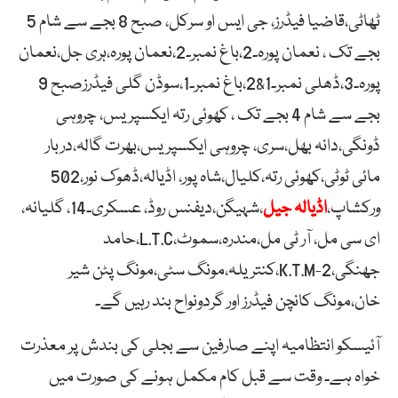
ٹھاٹی،قاضیا فیڈرز، جی ایس او سرکل، صبح 8 بجے سے شام 5
بجے تک ، نعمان پورہ۔2،باغ نمبر۔2،نعمان پورہ،ہری جل،نعمان
پورہ۔3،ڈھلی نمبر۔1&2،باغ نمبر۔1،سوڈن گلی فیڈرزصبح 9
بجے سے شام 4 بجے تک ، کھوئی رتہ ایکسپریس، چروہی
ڈونگی،دانہ بھل،سری، چروہی ایکسپریس،بھرت گالہ،دربار
مائی ٹوٹی،کھوئی رتہ،کلیال،شاہ پور، اڈیالہ،ڈھوک نور،502
ورکشاپ،
اڈیالہ جیل
،شہیگن،دیفنس روڈ، عسکری۔14، گلیانہ،
ای سی مل، آر ٹی مل،مندرہ،سموٹ،L.T.C،حامد
جھنگی،K.T.M-2،کنتریلہ،مونگ سٹی،مونگ پٹن شیر
خان،مونگ کانچن فیڈرز اور گردونواح بند رہیں گے۔
آئیسکو انتظامیہ اپنے صارفین سے بجلی کی بندش پر معذرت
خواہ ہے۔ وقت سے قبل کام مکمل ہونے کی صورت میں