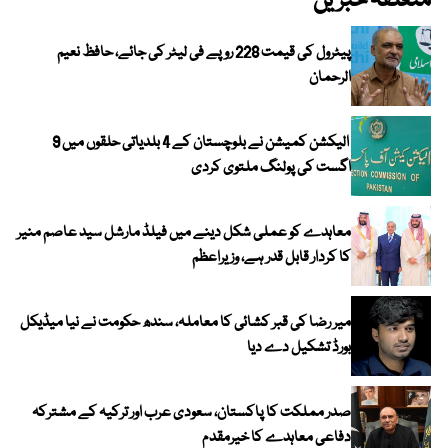
متعلقہ خبریں
پیٹرول کی قیمت 228 روپے فی لیٹر کی جائے، حافظ نعیم
الرحمان
الیکشن کمیشن نے بلوچستان کے 4 بلدیاتی حلقوں میں 9
اگست کی پولنگ ملتوی کردی
معاہدے کو عملی شکل دینے میں فیلڈ مارشل سید عاصم منیر
کا کردار قابل قدر ہے، وزیراعظم
میر رضا کی قبر کشائی کا معاملہ، سندھ حکومت نے نیا میڈیکل
بورڈ تشکیل دے دیا
صدر مملکت کا پاکستان، سعودی عرب اور ترکیہ کے مشترکہ
دفاعی معاہدے کا خیرمقدم