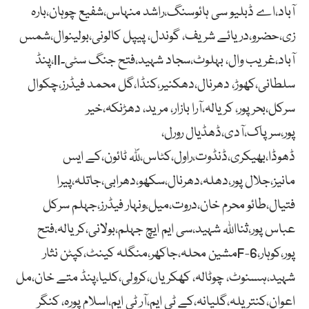
آباد،اے ڈبلیو سی ہائوسنگ،راشد منہاس،شفیع چوہان،بارہ
زی،حضرو،دریائے شریف، گوندل، پیپل کالونی،بولینوال،شمس
آباد،غریب وال، بہلوٹ،سجاد شہید،فتح جنگ سٹی۔II،پنڈ
سلطانی،کھوڑ، دھرنال،دھکنیر،کنڈا،گل محمد فیڈرز،چکوال
سرکل،بحر پور، کریالہ،آرا بازار، مرید، دھڑنکہ،خیر
پور،سرپاک،آدی،ڈھڈیال رورل،
ڈھوڈا،بھیکری،ڈنڈوت،راول،کٹاس،لًلہ ٹائون،کے ایس
مانیز،جلال پور،دھلہ،دھرنال،سکھو،دھرابی،جاتلہ،پیرا
فتیال،طائو محرم خان،دروت،میل،ونہار فیڈرز،جہلم سرکل
عباس پور،ثنااللہ شہید،سی ایم ایچ جہلم،بولانی،کریالہ،فتح
پور،کوہار،F-6مشین محلہ،جاکھر،منگلہ کینٹ،کپٹن نثار
شہید،ہسنوٹ، چوٹالہ، کھکریاں،کرولی،کلیا،پنڈ متے خان،مل
اعوان،کنتریلہ،گلیانہ،کے ٹی ایم،آر ٹی ایم،اسلام پورہ، کنگر