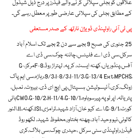
علاقوں کو بجلی سپلائی کر نے والے فیڈرز پر درج ذیل شیڈول
کے مطابق بجلی کی سپلائی عارضی طور پر معطل رہے گی۔
پی ٹی آئی راولپنڈی ڈویژن نارتھ کے صدر مستعفی
25 جنوری کی صبح 9 بجے سے دن 2 بجے تک اسلام آباد
سرکل،سی ڈی اے فلیٹس،چائنہ چوک،سی ڈی اے
آفس،پنڈوریاں،کھنہ ایسٹ، کرپہ، لہتراڑ روڈ،F-8مرکز،G-
9/3،I-8/3،I-11/3،G-13/4 Ext،MPCHSِِ،رہاڑہ،سی ایم پاک
زونگ،کری،آئیسولیشن ہسپتال،پی ایچ ای ڈی، بیروٹ، نمبل،
پتریاٹہ، اپر ٹوپہ،پیرسوہاوہ،CWO،G-10/2،H-11/4،G-10/1ہائی
کورٹ،G-9/1،اے کیو خان،آزاد شہید،ترامڑی،ISI،کھنہ۔II،النور
کالونی،نیو وحید آباد،چھٹہ بختاور،محفوظ شہید، لکھو روڈ
فیڈرز،راولپنڈی سٹی سرکل ،حیدری چوک،سی بلاک،کری