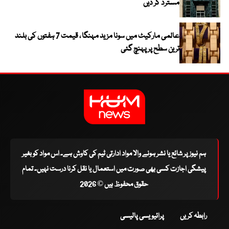
مسترد کر دیں
عالمی مارکیٹ میں سونا مزید مہنگا ، قیمت 7 ہفتوں کی بلند
ترین سطح پر پہنچ گئی
ہم نیوز پر شائع یا نشر ہونے والا مواد ادارتی ٹیم کی کاوش ہے۔ اس مواد کو بغیر
پیشگی اجازت کسی بھی صورت میں استعمال یا نقل کرنا درست نہیں۔ تمام
حقوق محفوظ ہیں © 2026
رابطہ کریں
پرائیویسی پالیسی