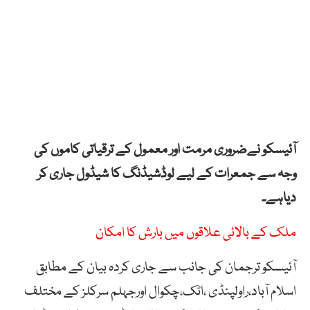
آئیسکو نےضروری مرمت اور معمول کے ترقیاتی کاموں کی
وجہ سے جمعرات کے لیے لوڈشیڈنگ کا شیڈول جاری کر
دیاہے۔
ملک کے بالائی علاقوں میں بارش کا امکان
آئیسکو ترجمان کی جانب سے جاری کردہ بیان کے مطابق
اسلام آباد،راولپنڈی ،اٹک،چکوال اورجہلم سرکلز کے مختلف