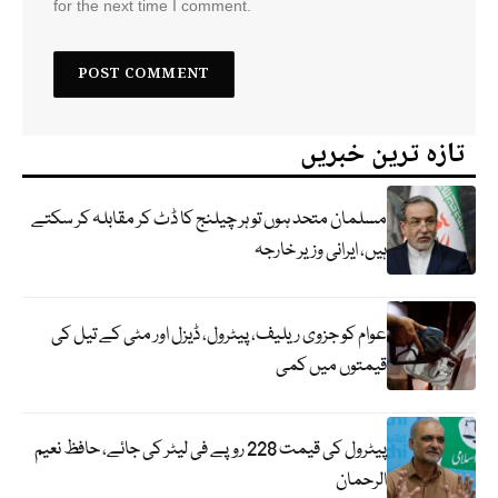
for the next time I comment.
تازہ ترین خبریں
مسلمان متحد ہوں تو ہر چیلنج کا ڈٹ کر مقابلہ کر سکتے
ہیں، ایرانی وزیر خارجہ
عوام کو جزوی ریلیف، پیٹرول، ڈیزل اور مٹی کے تیل کی
قیمتوں میں کمی
پیٹرول کی قیمت 228 روپے فی لیٹر کی جائے، حافظ نعیم
الرحمان