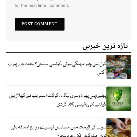
for the next time I comment.
تازہ ترین خبریں
کون سی چیز مہنگی ہوئی ،کونسی سستی؟ ہفتہ وار رپورٹ
آگئی
پہلے اپنی پھر دوسری لیگ ، کرکٹ آسٹریلیا نے کھلاڑیوں
کیلئے نئی پالیسی نافذ کر دی
سونے کی قیمت میں مسلسل تیسرے روز بڑا اضافہ ، فی
تولہ ریٹ کہاں تک جا پہنچا؟