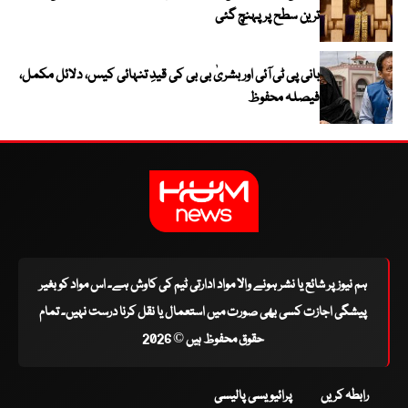
ترین سطح پر پہنچ گئی
بانی پی ٹی آئی اور بشریٰ بی بی کی قیدِ تنہائی کیس، دلائل مکمل،
فیصلہ محفوظ
ہم نیوز پر شائع یا نشر ہونے والا مواد ادارتی ٹیم کی کاوش ہے۔ اس مواد کو بغیر
پیشگی اجازت کسی بھی صورت میں استعمال یا نقل کرنا درست نہیں۔ تمام
حقوق محفوظ ہیں © 2026
رابطہ کریں
پرائیویسی پالیسی