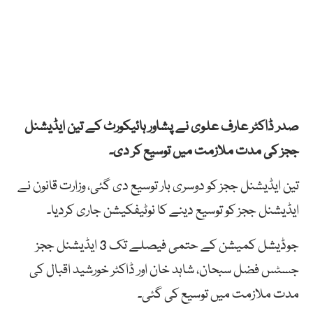
صدر ڈاکٹر عارف علوی نے پشاور ہائیکورٹ کے تین ایڈیشنل
ججز کی مدت ملازمت میں توسیع کر دی۔
تین ایڈیشنل ججز کو دوسری بار توسیع دی گئی، وزارت قانون نے
ایڈیشنل ججز کو توسیع دینے کا نوٹیفکیشن جاری کردیا۔
جوڈیشل کمیشن کے حتمی فیصلے تک 3 ایڈیشنل ججز
جسٹس فضل سبحان، شاہد خان اور ڈاکٹر خورشید اقبال کی
مدت ملازمت میں توسیع کی گئی۔