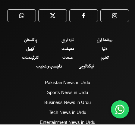
WhatsApp
Twitter
Facebook
Faceboo
صفحۂ اول
تازہ ترین
پاکستان
دنیا
معیشت
کھیل
تعلیم
صحت
انٹرٹینمنٹ
ٹیکنالوجی
دلچسپ و عجیب
Pakistan News in Urdu
Sports News in Urdu
Business News in Urdu
Tech News in Urdu
Entertainment News in Urdu
Health News in Urdu