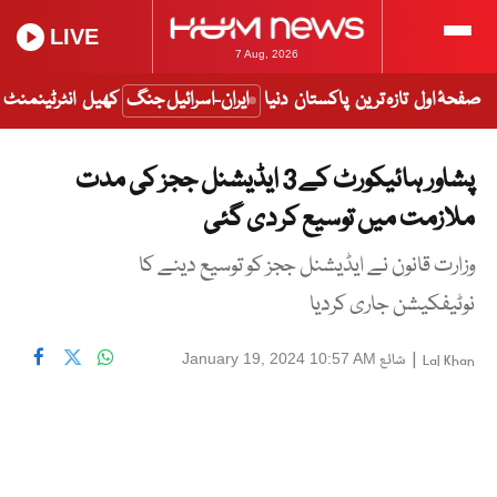
LIVE
7 Aug, 2026
صفحۂ اول
تازہ ترین
پاکستان
دنیا
ایران-اسرائیل جنگ
کھیل
انٹرٹینمنٹ
پشاور ہائیکورٹ کے 3 ایڈیشنل ججز کی مدت
ملازمت میں توسیع کر دی گئی
وزارت قانون نے ایڈیشنل ججز کو توسیع دینے کا
نوٹیفکیشن جاری کردیا
|
شائع
January 19, 2024 10:57 AM
Lal Khan