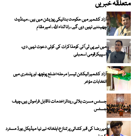
متعلقہ خبریں
آزاد کشمیر میں حکومت بنانیکی پوزیشن میں ہیں ، مینڈیٹ
چھیننے نہیں دیں گے ، رانا ثناء اللہ ، امیر مقام
میں نے پی ٹی آئی کومذاکرات کی کوئی دعوت نہیں دی،
اسپیکرقومی اسمبلی
آزاد کشمیرالیکشن تیسرا مرحلہ؛ضلع پونچھ اور پلندری میں
انتخابات مؤخر
جسٹس مسرت ہلالی ریٹائر؛خدمات ناقابل فراموش ہیں،چیف
جسٹس
میر رضا کی قبر کشائی پر تنازع،اہلخانہ نے نیا میڈیکل بورڈ مسترد