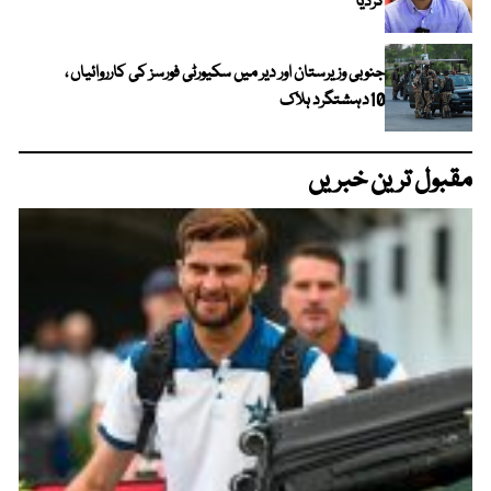
کردیا
جنوبی وزیرستان اور دیر میں سکیورٹی فورسز کی کارروائیاں ،
10دہشتگرد ہلاک
مقبول ترین خبریں