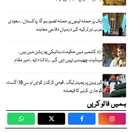
ایک پر حملہ تینوں پر حملہ تصور ہو گا، پاکستان ، سعودی
عرب اور ترکیہ کے درمیان دفاعی معاہدہ
آزاد کشمیر میں حکومت بنانیکی پوزیشن میں ہیں ،
مینڈیٹ چھیننے نہیں دیں گے ، رانا ثناء اللہ ، امیر مقام
کیریبین پریمیئر لیگ ، قومی کرکٹرز کو این او سی 19 اگست
کو جاری کرنے کا فیصلہ
ہمیں فالو کریں
WhatsApp
Twitter
Facebook
Faceboo