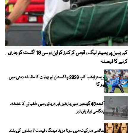
کیریبین پریمیئر لیگ ، قومی کرکٹرز کو این او سی 19 اگست کو جاری
پیٹ
کرنے کا فیصلہ
ویمنز ایشیا کپ 2026، پاکستان اور بھارت کا مقابلہ دبئی میں
ہو گا
آئندہ 48 گھنٹوں میں بارشوں اور دریاؤں میں طغیانی کا خدشہ،
ہنگامی تیاریاں تیز
عالمی مارکیٹ میں سونا مزید مہنگا ، قیمت 7 ہفتوں کی بلند