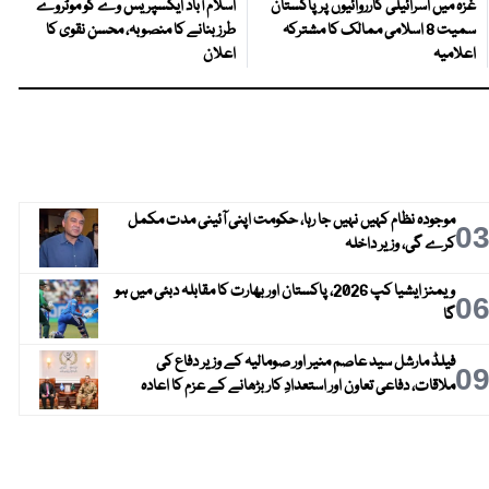
غزہ میں اسرائیلی کارروائیوں پر پاکستان
اسلام آباد ایکسپریس وے کو موٹروے
سمیت 8 اسلامی ممالک کا مشترکہ
طرز بنانے کا منصوبہ، محسن نقوی کا
اعلامیہ
اعلان
موجودہ نظام کہیں نہیں جا رہا، حکومت اپنی آئینی مدت مکمل
0
کرے گی، وزیر داخلہ
ویمنز ایشیا کپ 2026، پاکستان اور بھارت کا مقابلہ دبئی میں ہو
0
گا
فیلڈ مارشل سید عاصم منیر اور صومالیہ کے وزیر دفاع کی
0
ملاقات، دفاعی تعاون اور استعدادِ کار بڑھانے کے عزم کا اعادہ