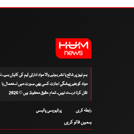
ہم نیوز پر شائع یا نشر ہونے والا مواد ادارتی ٹیم کی کاوش ہے۔ 
مواد کو بغیر پیشگی اجازت کسی بھی صورت میں استعمال یا
نقل کرنا درست نہیں۔ تمام حقوق محفوظ ہیں © 2026
رابطہ کریں
پرائیویسی پالیسی
ہمیں فالو کریں