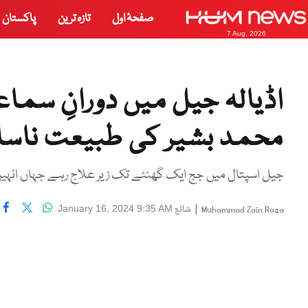
صفحۂ اول
تازہ ترین
پاکستان
7 Aug, 2026
اڈیالہ جیل میں دورانِ س
محمد بشیر کی طبیعت ناسا
جیل اسپتال میں جج ایک گھنٹے تک زیر علاج رہے جہاں انہی
|
شائع
January 16, 2024 9:35 AM
Muhammad Zain Raza