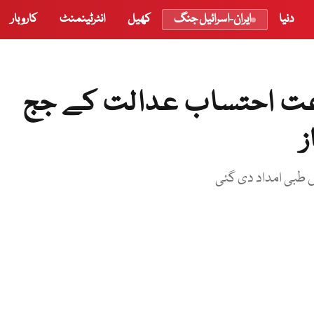
دنیا
ایران-اسرائیل جنگ
کھیل
انٹرٹینمنٹ
کاروبار
ماعت احتساب عدالت کے جج
ز
ں طبی امداد دی گئی