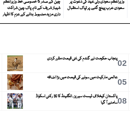
وزیراعظم سعودی ولی عہد کی دعوت پر
چین کے صدر کا خصوصی خط وزیراعظم
سعودی عرب پہنچ گئے، پر تپاک استقبال
شہباز شریف کے نام، پاک چین شراکت
داری مزید مضبوط بنانے کے عزم کا اظہار
پنجاب حکومت نے گندم کی نئی قیمت مقرر کردی
3
02
عالمی مارکیٹ میں سونے کی قیمت میں بڑا اضافہ
6
05
پاکستان کیخلاف ٹیسٹ سیریز ، انگلینڈ کا 16 رکنی اسکواڈ
9
08
سامنے آ گیا