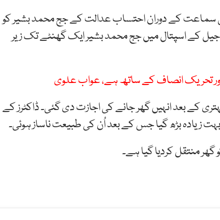
 190 ملین پاؤنڈ ریفرنسز کی سماعت کے دوران احتساب عدالت کے جج محمد بشیر کو
ہ جیل کے اسپتال میں جج محمد بشیر ایک گھنٹے تک زیر
اور تحریک انصاف کے ساتھ ہے، عواب علوی
تری کے بعد انہیں گھر جانے کی اجازت دی گئی۔ ڈاکٹرز کے
ہت زیادہ بڑھ گیا جس کے بعد اُن کی طبیعت ناساز ہوئی۔
 گھر منتقل کردیا گیا ہے۔