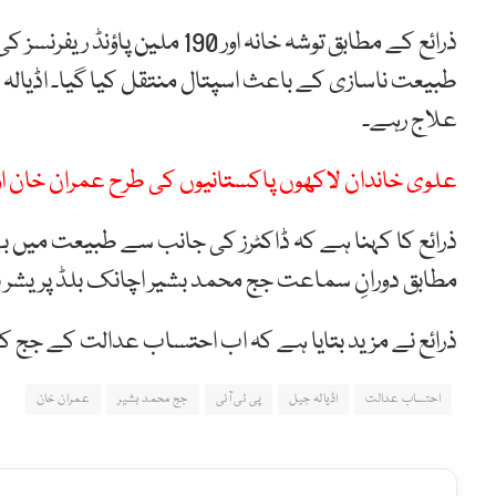
ذرائع کے مطابق توشہ خانہ اور
طبیعت ناسازی کے باعث اسپتال منتقل کیا گیا۔ اڈیال
علاج رہے۔
علوی خاندان لاکھوں پاکستانیوں کی طرح عمران خان 
ذرائع کا کہنا ہے کہ ڈاکٹرز کی جانب سے طبیعت میں بہ
مطابق دورانِ سماعت جج محمد بشیر اچانک بلڈ پریشر ب
ذرائع نے مزید بتایا ہے کہ اب احتساب عدالت کے جج کو
احتساب عدالت
اڈیالہ جیل
پی ٹی آئی
جج محمد بشیر
عمران خان