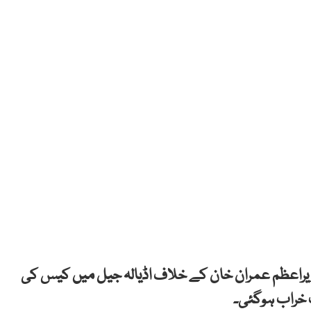
 وزیراعظم عمران خان کے خلاف اڈیالہ جیل میں کیس کی
خراب ہوگئی۔