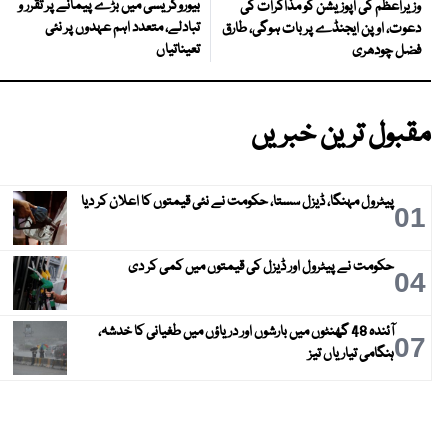
بیوروکریسی میں بڑے پیمانے پر تقرر و
وزیراعظم کی اپوزیشن کو مذاکرات کی
تبادلے، متعدد اہم عہدوں پر نئی
دعوت، اوپن ایجنڈے پر بات ہوگی، طارق
تعیناتیاں
فضل چودھری
مقبول ترین خبریں
پیٹرول مہنگا، ڈیزل سستا، حکومت نے نئی قیمتوں کا اعلان کر دیا
01
حکومت نے پیٹرول اور ڈیزل کی قیمتوں میں کمی کر دی
04
آئندہ 48 گھنٹوں میں بارشوں اور دریاؤں میں طغیانی کا خدشہ،
07
ہنگامی تیاریاں تیز