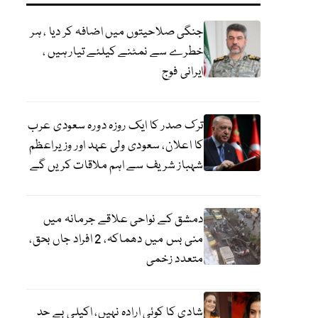
جنگی صلاحیتوں میں اضافہ کر دیا ، ہر
خطرے سے نمٹنے کیلئے تیار ہیں ،
ایرانی فوج
ترک صدر کا ایک روزہ دورہ سعودی عرب
کا اعلان، سعودی ولی عہد اور وزیراعظم
شہباز شریف سے اہم ملاقات کریں گے
دمشق کے نواحی علاقے جرمانہ میں
منی بس میں دھماکہ، 2 افراد جاں بحق،
متعدد زخمی
شادی کا کوئی ارادہ نہیں، اکیلی بے حد