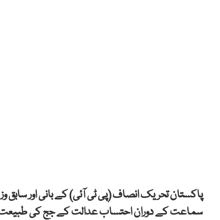
پاکستان تحریک انصاف (پی ٹی آئی) کے بانی اور سابق
سماعت کے دوران احتساب عدالت کے جج کی طبیعت 