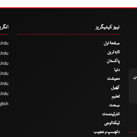
نیوز کیٹیگریز
انگر
صفحۂ اول
Urdu
تازہ ترین
Urdu
پاکستان
Urdu
دنیا
Urdu
اس
معیشت
Urdu
کھیل
Urdu
تعلیم
lish
صحت
انٹرٹینمنٹ
ٹیکنالوجی
دلچسپ و عجیب