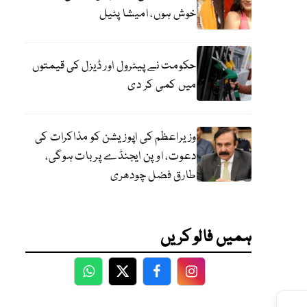
خوش ہوں، امیشا پٹیل
حکومت نے پیٹرول اور ڈیزل کی قیمتوں
میں کمی کر دی
وزیراعظم کی اپوزیشن کو مذاکرات کی
دعوت، اوپن ایجنڈے پر بات ہوگی،
طارق فضل چودھری
ہمیں فالو کریں
WhatsApp
Twitter
Facebook
Facebook