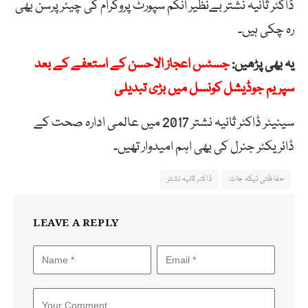
ڈاکٹر ثانیہ نشتر بےنظیر انکم سپورٹ پروگرام کی چیئرپرسن بھی
رہ چکی ہیں۔
یہ بھی پڑھیں:
جسٹس اعجاز الاحسن کے استعفے کے بعد
سپریم جوڈیشل کونسل میں بڑی تبدیلی
سینیٹر ڈاکٹر ثانیہ نشتر 2017 میں عالمی ادارہ صحت کے
ڈائریکٹر جنرل کی بھی اہم امیدوار تھیں۔
حفاظتی ٹیکہ جات
ڈاکٹر ثانیہ نشتر
LEAVE A REPLY