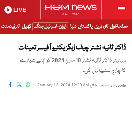
LIVE
8 Aug, 2026
صفحۂ اول
تازہ ترین
پاکستان
دنیا
ایران-اسرائیل جنگ
کھیل
انٹرٹینمنٹ
ڈاکٹر ثانیہ نشتر چیف ایگزیکٹیو آفیسر تعینات
سینیٹر ڈاکٹر ثانیہ نشتر 18 مارچ 2024 کو اپنے عہدے
کا چارج سنبھالیں گی۔
|
شائع
January 12, 2024 12:29 AM
Ahmed Hussain