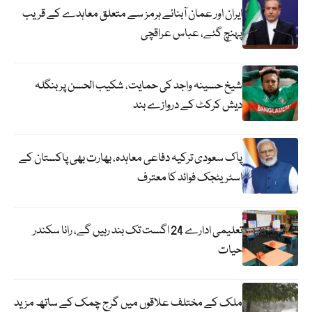
ایران اور عمان آبنائے ہرمز سے متعلق معاہدے کے قریب
پہنچ گئے، عباس عراقچی
شیخ حسینہ واجد کی حمایت، شکیب الحسن پر بنگلہ
دیش کرکٹ کے دروازے بند
پاک سعودی ترکیہ دفاعی معاہدہ، بھارت بھی پاکستان کے
اسٹریٹجک فوائد کا معترف
تعلیمی ادارے 24 اگست تک بند رہیں گے، رانا سکندر
حیات
ملک کے مختلف علاقوں میں گرج چمک کے ساتھ مزید