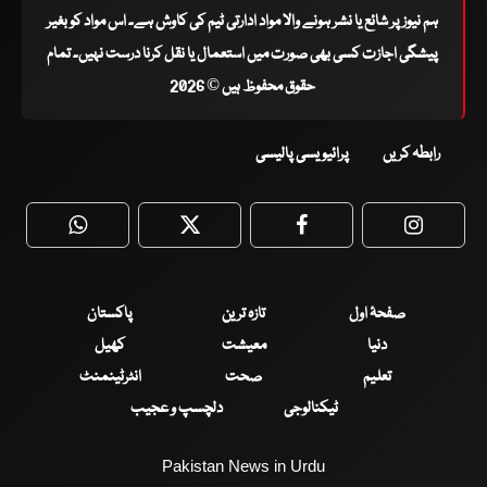
ہم نیوز پر شائع یا نشر ہونے والا مواد ادارتی ٹیم کی کاوش ہے۔ اس مواد کو بغیر
پیشگی اجازت کسی بھی صورت میں استعمال یا نقل کرنا درست نہیں۔ تمام
حقوق محفوظ ہیں © 2026
رابطہ کریں
پرائیویسی پالیسی
WhatsApp
Twitter
Facebook
Faceboo
صفحۂ اول
تازہ ترین
پاکستان
دنیا
معیشت
کھیل
تعلیم
صحت
انٹرٹینمنٹ
ٹیکنالوجی
دلچسپ و عجیب
Pakistan News in Urdu