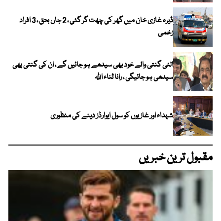
ڈیرہ غازی خان میں گھر کی چھت گر گئی ، 2 جاں بحق ، 3 افراد
زخمی
الٹی گنتی والے خود بھی سیدھے ہو جائیں گے ، ان کی گنتی بھی
سیدھی ہو جائیگی ، رانا ثناء اللہ
شہداء اور غازیوں کو سول ایوارڈز دینے کی منظوری
مقبول ترین خبریں