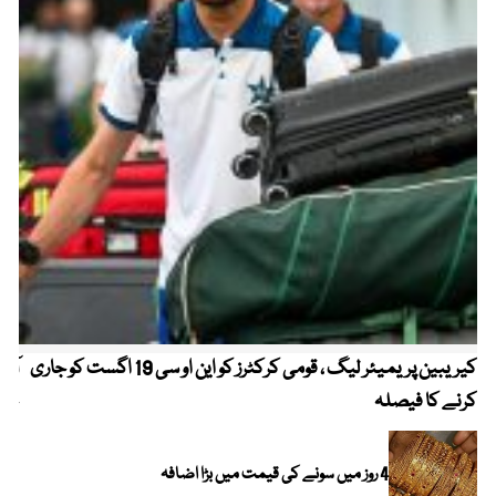
کیریبین پریمیئر لیگ ، قومی کرکٹرز کو این او سی 19 اگست کو جاری
آز
کرنے کا فیصلہ
چھی
4 روز میں سونے کی قیمت میں بڑا اضافہ