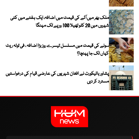
ملک بھر میں آٹے کی قیمت میں اضافہ، ایک ہفتے میں کئی
شہروں میں 20 کلو تھیلا 100 روپے تک مہنگا
سونے کی قیمت میں مسلسل تیسرے روز بڑا اضافہ ، فی تولہ ریٹ
کہاں تک جا پہنچا؟
پشاور ہائیکورٹ نے افغان شہریوں کی عارضی قیام کی درخواستیں
مسترد کر دیں