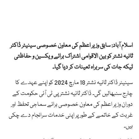
اسلام آباد: سابق وزیر اعظم کی معاون خصوصی سینیٹر ڈاکٹر
ثانیہ نشتر کو بین الاقوامی اشتراک برائے ویکسین و حفاظتی
ٹیکہ جات کی سربراہ تعینات کر دیا گیا۔
سینیٹر ڈاکٹر ثانیہ نشتر 18 مارچ 2024 کو اپنے عہدے کا
چارج سنبھالیں گی۔ ڈاکٹر ثانیہ نشتر پی ٹی آئی حکومت کے
دوران وزیر اعظم کی معاون خصوصی برائے سماجی تحفظ اور
غربت کے خاتمے کے طور پر اپنی خدمات سرانجام دے چکی
ہیں۔