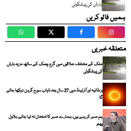
بارش کی پیشگوئی
ہمیں فالو کریں
WhatsApp
Twitter
Facebook
Faceboo
متعلقہ خبریں
ملک کے مختلف علاقوں میں گرج چمک کے ساتھ مزید بارش
کی پیشگوئی
برطانیہ اور آئرلینڈ میں 27 سال بعد نایاب سورج گرہن دیکھا جائے
گا
ہم صبر کر رہے ہیں، ہمارے صبر کا امتحان نہ لیا جائے، بلاول
بھٹو