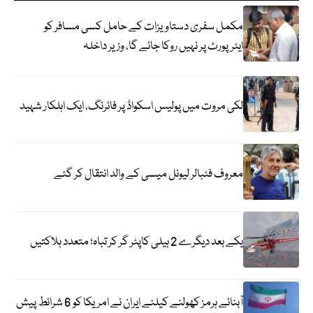
مکمل سفری دستاویزات کے حامل کسی مسافر کو
ایئرپورٹ پر نہیں روکا جائے گا، وزیر داخلہ
لکی مروت میں پولیس اسکواڈ پر فائرنگ، ایک اہلکار شہید
معروف فٹبالر لیونل میسی کے والد انتقال کر گئے
یکے بعد دیگرے 2 ہیلی کاپٹر گر کر تباہ؛ متعدد ہلاکتیں
آبنائے ہرمز کھولنے کیلئے ایران نے امریکا کو 6 شرائط پیش