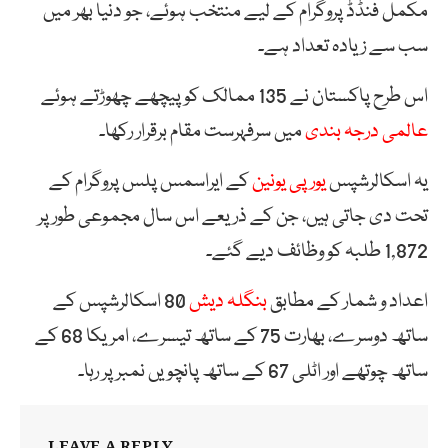
مکمل فنڈڈ پروگرام کے لیے منتخب ہوئے، جو دنیا بھر میں
سب سے زیادہ تعداد ہے۔
اس طرح پاکستان نے 135 ممالک کو پیچھے چھوڑتے ہوئے
عالمی درجہ بندی
میں سرفہرست مقام برقرار رکھا۔
یہ اسکالرشپس
یورپی یونین
کے ایراسمس پلس پروگرام کے
تحت دی جاتی ہیں، جن کے ذریعے اس سال مجموعی طور پر
1,872 طلبہ کو وظائف دیے گئے۔
اعداد و شمار کے مطابق
بنگلہ دیش
80 اسکالرشپس کے
ساتھ دوسرے، بھارت 75 کے ساتھ تیسرے، امریکا 68 کے
ساتھ چوتھے اور اٹلی 67 کے ساتھ پانچویں نمبر پر رہا۔
LEAVE A REPLY