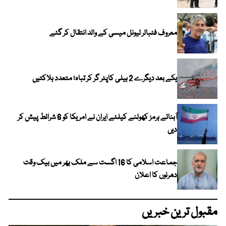
معروف فٹبالر لیونل میسی کے والد انتقال کر گئے
یکے بعد دیگرے 2 ہیلی کاپٹر گر کر تباہ؛ متعدد ہلاکتیں
آبنائے ہرمز کھولنے کیلئے ایران نے امریکا کو 6 شرائط پیش کر
دیں
جماعت اسلامی کا 16 اگست سے ملک بھر میں بیک وقت
دھرنوں کا اعلان
مقبول ترین خبریں