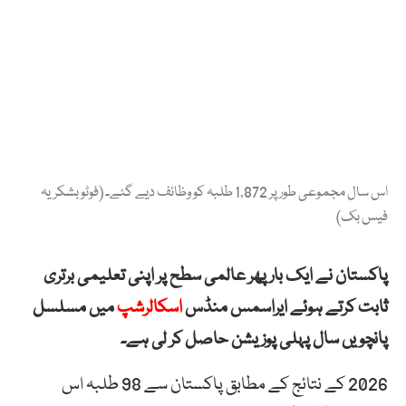
اس سال مجموعی طور پر 1,872 طلبہ کو وظائف دیے گئے۔ (فوٹو بشکریہ
فیس بک)
پاکستان نے ایک بار پھر عالمی سطح پر اپنی تعلیمی برتری
ثابت کرتے ہوئے ایراسمس منڈس
اسکالرشپ
میں مسلسل
پانچویں سال پہلی پوزیشن حاصل کر لی ہے۔
2026 کے نتائج کے مطابق پاکستان سے 98 طلبہ اس