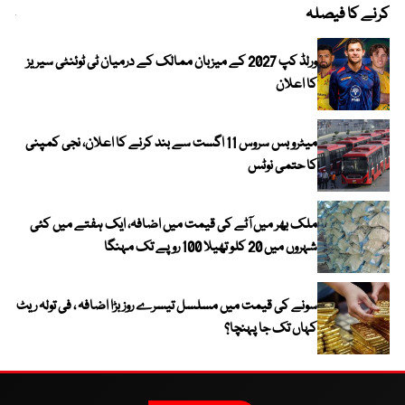
کرنے کا فیصلہ
چھی
ورلڈ کپ 2027 کے میزبان ممالک کے درمیان ٹی ٹوئنٹی سیریز
کا اعلان
میٹرو بس سروس 11 اگست سے بند کرنے کا اعلان، نجی کمپنی
کا حتمی نوٹس
ملک بھر میں آٹے کی قیمت میں اضافہ، ایک ہفتے میں کئی
شہروں میں 20 کلو تھیلا 100 روپے تک مہنگا
سونے کی قیمت میں مسلسل تیسرے روز بڑا اضافہ ، فی تولہ ریٹ
کہاں تک جا پہنچا؟