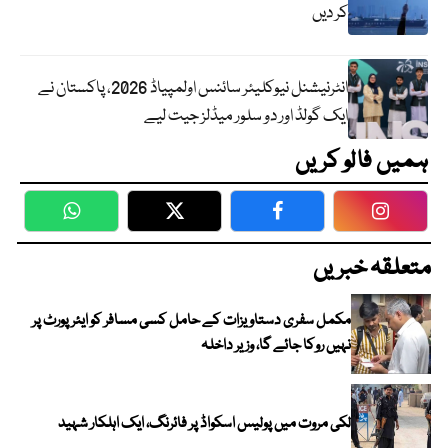
کر دیں
انٹرنیشنل نیوکلیئر سائنس اولمپیاڈ 2026، پاکستان نے
ایک گولڈ اور دو سلور میڈلز جیت لیے
ہمیں فالو کریں
WhatsApp
Twitter
Facebook
Faceboo
متعلقہ خبریں
مکمل سفری دستاویزات کے حامل کسی مسافر کو ایئرپورٹ پر
نہیں روکا جائے گا، وزیر داخلہ
لکی مروت میں پولیس اسکواڈ پر فائرنگ، ایک اہلکار شہید