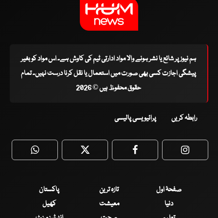
ہم نیوز پر شائع یا نشر ہونے والا مواد ادارتی ٹیم کی کاوش ہے۔ اس مواد کو بغیر
پیشگی اجازت کسی بھی صورت میں استعمال یا نقل کرنا درست نہیں۔ تمام
حقوق محفوظ ہیں © 2026
رابطہ کریں
پرائیویسی پالیسی
WhatsApp
Twitter
Facebook
Faceboo
صفحۂ اول
تازہ ترین
پاکستان
دنیا
معیشت
کھیل