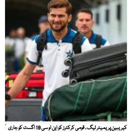
کیریبین پریمیئر لیگ ، قومی کرکٹرز کو این او سی 19 اگست کو جاری
آز