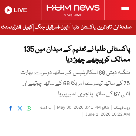
LIVE
9 Aug, 2026
صفحۂ اول
تازہ ترین
پاکستان
دنیا
ایران-اسرائیل جنگ
کھیل
انٹرٹینمنٹ
پاکستانی طلبا نے تعلیم کے میدان میں 135
ممالک کو پیچھے چھوڑ دیا
بنگلہ دیش 80 اسکالرشپس کے ساتھ دوسرے، بھارت
75 کے ساتھ تیسرے، امریکا 68 کے ساتھ چوتھے اور
اٹلی 67 کے ساتھ پانچویں نمبر پر رہا
|
شائع
|
اپ ڈیٹ
May 30, 2026 3:41 PM
ویب ڈیسک
|
June 1, 2026 10:22 AM