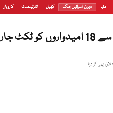
دنیا
ایران-اسرائیل جنگ
کھیل
انٹرٹینمنٹ
کاروبار
مسلم لیگ ن نے بلوچستان سے 18 امیدواروں کو ٹکٹ ج