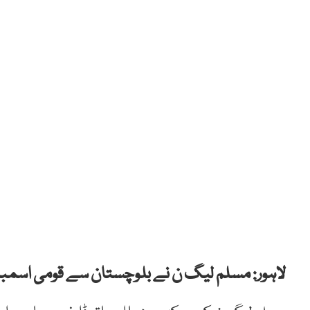
لاہور: مسلم لیگ ن نے بلوچستان سے قومی اسمبلی کے لیے 18 پارٹی امیدواروں کو 