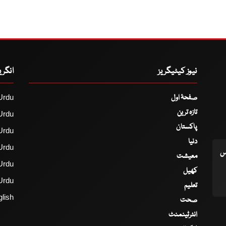
نیوز کیٹیگریز
انگر
صفحۂ اول
Urdu
تازہ ترین
Urdu
پاکستان
Urdu
دنیا
Urdu
اس
معیشت
Urdu
کھیل
Urdu
تعلیم
lish
صحت
انٹرٹینمنٹ