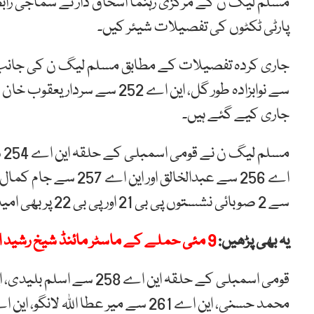
مسلم لیگ ن کے مرکزی رہنما اسحاق ڈار نے سماجی راب
پارٹی ٹکٹوں کی تفصیلات شیئر کیں۔
جاری کیے گئے ہیں۔
اے 256 سے عبدالخالق 
سے 2 صوبائی نشستوں پی بی 21 اور پی بی 22 پر بھی امیدوار ہیں۔
یہ بھی پڑھیں:
9 مئی حملے کے ماسٹر مائنڈ شیخ رشید اور عمران خان ہیں، حنیف عباسی