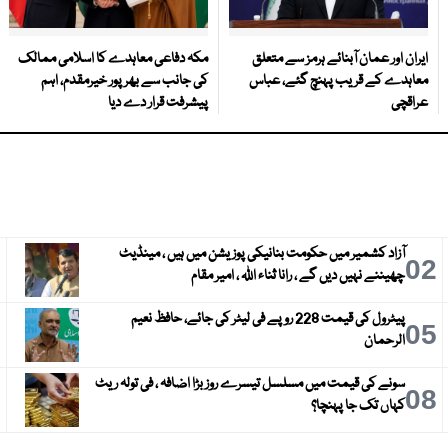
ایران اور عمان آبنائے ہرمز سے متعلق
مکہ دفاعی معاہدے کا اسلامی ممالک
معاہدے کے قریب پہنچ گئے، عباس
کی جانب سے بھرپور خیرمقدم، اہم
عراقچی
پیشرفت قرار دے دیا
آزاد کشمیر میں حکومت بنانیکی پوزیشن میں ہیں ، مینڈیٹ
3
02
چھیننے نہیں دیں گے ، رانا ثناء اللہ ، امیر مقام
پیٹرول کی قیمت 228 روپے فی لیٹر کی جائے، حافظ نعیم
6
05
الرحمان
سونے کی قیمت میں مسلسل تیسرے روز بڑا اضافہ ، فی تولہ ریٹ
9
08
کہاں تک جا پہنچا؟