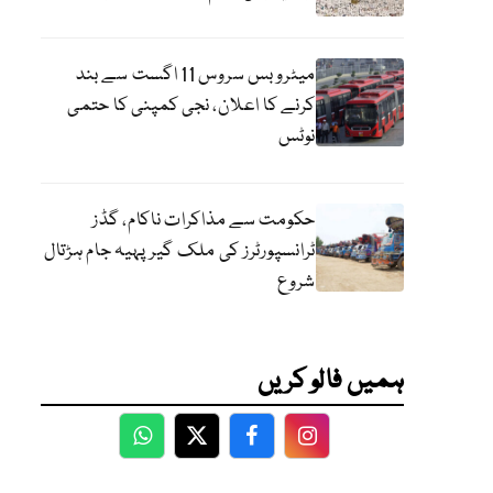
میٹرو بس سروس 11 اگست سے بند
کرنے کا اعلان، نجی کمپنی کا حتمی
نوٹس
حکومت سے مذاکرات ناکام، گڈز
ٹرانسپورٹرز کی ملک گیر پہیہ جام ہڑتال
شروع
ہمیں فالو کریں
WhatsApp
Twitter
Facebook
Facebook