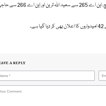
جمال شاہ کاکڑ، این اے 264 سے حاجی عزیز محمد بریچ، این اے 265 سے سعید اللہ ترین اور این اے 
ے۔
EAVE A REPLY