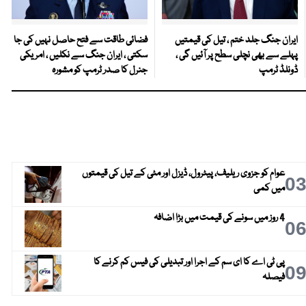
ایران جنگ جلد ختم ، تیل کی قیمتیں
فضائی طاقت سے فتح حاصل نہیں کی جا
پہلے سے بھی نچلی سطح پر آئیں گی ،
سکتی ، ایران جنگ سے نکلیں ، امریکی
ڈونلڈ ٹرمپ
جنرل کا صدر ٹرمپ کو مشورہ
عوام کو جزوی ریلیف، پیٹرول، ڈیزل اور مٹی کے تیل کی قیمتوں
0
میں کمی
4 روز میں سونے کی قیمت میں بڑا اضافہ
0
پی ٹی اے کا ای سم کے اجرا اور تبدیلی کی فیس کم کرنے کا
0
فیصلہ