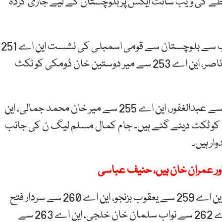
طے کی ویب سائٹ ایکس پر بلوچستان کے لیے جاری کردہ
جاری کردہ تفصیلات کے مطابق مسلم لیگ ن کی جانب سے بلوچستان سے قومی اسمبلی کی نشست این اے 251
سے نوابزادہ طور گل، این اے 252 سے سردار یعقوب خان ناصر، این اے 253 سے میر دوستین خان ڈومکی کو ٹکٹ
مسلم لیگ ن نے قومی اسمبلی کے حلقہ این اے 254 سے عبدالغفور، این اے 255 سے میر خان محمد جمالی، این
اور این اے 257 سے جام کمال کو ٹکٹ دیئے گئے ہیں۔ جام کمال مسلم لیگ ن کی جانب
قومی اسمبلی کے حلقہ این اے 258 سے اسلم بلیدی، این اے 259 سے یعقوب بزنجو، این اے 260 سے سردار فتح
محمد حسنی، این اے 261 سے میر عطا اللہ لانگو، این اے 262 سے نواب سلمان خان خلجی، این اے 263 سے