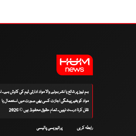
ہم نیوز پر شائع یا نشر ہونے والا مواد ادارتی ٹیم کی کاوش ہے۔ 
مواد کو بغیر پیشگی اجازت کسی بھی صورت میں استعمال یا
نقل کرنا درست نہیں۔ تمام حقوق محفوظ ہیں © 2026
رابطہ کریں
پرائیویسی پالیسی