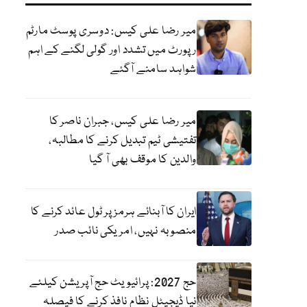
میر رضا علی کیس: دوسری پوسٹ مارٹم
رپورٹ میں تشدد اور گولی لگنے کے اہم
شواہد سامنے آگئے
میر رضا علی کیس، جبران ناصر کا
تفتیشی ٹیم تبدیل کرنے کا مطالبہ،
والدین کا موقف بھی آ گیا
ایران کا آبنائے ہرمز پر ٹول عائد کرنے کا
منصوبہ نہیں، امریکی نائب صدر
حج 2027: پرائیویٹ حج آپریشن کیلئے
نیا ڈیجیٹل نظام نافذ کرنے کا فیصلہ