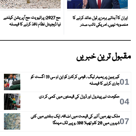
حج 2027: پرائیویٹ حج آپریشن کیلئے
ایران کا آبنائے ہرمز پر ٹول عائد کرنے کا
نیا ڈیجیٹل نظام نافذ کرنے کا فیصلہ
منصوبہ نہیں، امریکی نائب صدر
مقبول ترین خبریں
کیریبین پریمیئر لیگ ، قومی کرکٹرز کو این او سی 19 اگست کو
01
جاری کرنے کا فیصلہ
حکومت نے پیٹرول اور ڈیزل کی قیمتوں میں کمی کر دی
04
ملک بھر میں آٹے کی قیمت میں اضافہ، ایک ہفتے میں کئی
07
شہروں میں 20 کلو تھیلا 100 روپے تک مہنگا