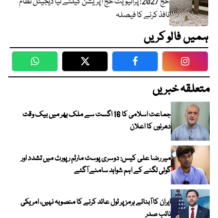
حج 2027: پرائیویٹ حج آپریشن کیلئے نیا ڈیجیٹل نظام
نافذ کرنے کا فیصلہ
ہمیں فالو کریں
WhatsApp
Twitter
Facebook
Faceboo
متعلقہ خبریں
جماعت اسلامی کا 16 اگست سے ملک بھر میں بیک وقت
دھرنوں کا اعلان
میر رضا علی کیس: دوسری پوسٹ مارٹم رپورٹ میں تشدد اور
گولی لگنے کے اہم شواہد سامنے آگئے
ایران کا آبنائے ہرمز پر ٹول عائد کرنے کا منصوبہ نہیں، امریکی
نائب صدر