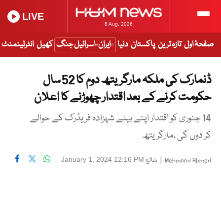
LIVE
8 Aug, 2026
صفحۂ اول
تازہ ترین
پاکستان
دنیا
ایران-اسرائیل جنگ
کھیل
انٹرٹینمنٹ
ڈنمارک کی ملکہ مارگریتھ دوم کا 52 سال
حکومت کرنے کے بعد اقتدار چھوڑنے کا اعلان
14 جنوری کو اقتدار اپنے بیٹے شہزادہ فریڈرک کے حوالے
کر دوں گی ،مارگریتھ
|
شائع
January 1, 2024 12:16 PM
Mehmood Ahmed