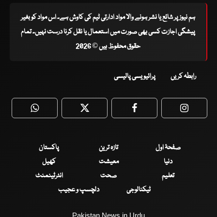
ہم نیوز پر شائع یا نشر ہونے والا مواد ادارتی ٹیم کی کاوش ہے۔ اس مواد کو بغیر
پیشگی اجازت کسی بھی صورت میں استعمال یا نقل کرنا درست نہیں۔ تمام
حقوق محفوظ ہیں © 2026
رابطہ کریں
پرائیویسی پالیسی
WhatsApp
Twitter
Facebook
Faceboo
صفحۂ اول
تازہ ترین
پاکستان
دنیا
معیشت
کھیل
تعلیم
صحت
انٹرٹینمنٹ
ٹیکنالوجی
دلچسپ و عجیب
Pakistan News in Urdu