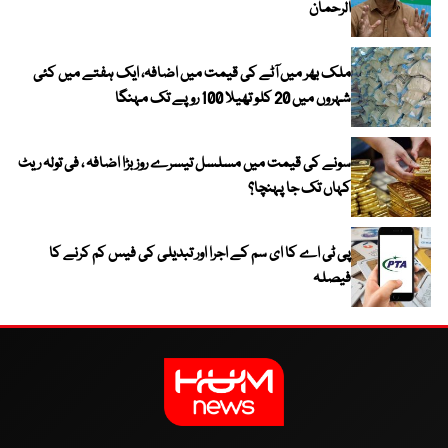
الرحمان
ملک بھر میں آٹے کی قیمت میں اضافہ، ایک ہفتے میں کئی
شہروں میں 20 کلو تھیلا 100 روپے تک مہنگا
سونے کی قیمت میں مسلسل تیسرے روز بڑا اضافہ ، فی تولہ ریٹ
کہاں تک جا پہنچا؟
پی ٹی اے کا ای سم کے اجرا اور تبدیلی کی فیس کم کرنے کا
فیصلہ