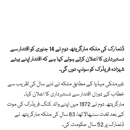
ڈنما رک کی ملکہ مارگریتھ دوم نے 14 جنوری کو اقتدار سے
دستبرداری کا اعلان کرتے ہوئے کہا ہے کہ اقتدار اپنے بیٹے
شہزادہ فریڈرک کو سونپ دوں گی۔
غیرملکی میڈیا کے مطابق ملکہ نے نئے سال کی تقریب سے
خطاب کے دوران اقتدار سے دستبرداری کا اعلان کیا۔
مارگریتھ دوم نے 1972 میں اپنے والد کنگ فریڈرک کی موت
کے بعد تخت سنبھالا تھا، 83 سال کی ملکہ مارگریتھ نے
ڈنمارک پر 52 سال حکومت کی۔