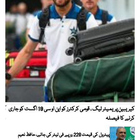
کیریبین پریمیئر لیگ ، قومی کرکٹرز کو این او سی 19 اگست کو جاری
آز
کرنے کا فیصلہ
چھی
پیٹرول کی قیمت 228 روپے فی لیٹر کی جائے، حافظ نعیم