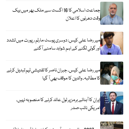
جماعت اسلامی کا 16 اگست سے ملک بھر میں بیک
وقت دھرنوں کا اعلان
میر رضا علی کیس: دوسری پوسٹ مارٹم رپورٹ میں تشدد
اور گولی لگنے کے اہم شواہد سامنے آگئے
میر رضا علی کیس، جبران ناصر کا تفتیشی ٹیم تبدیل کرنے
کا مطالبہ، والدین کا موقف بھی آ گیا
ایران کا آبنائے ہرمز پر ٹول عائد کرنے کا منصوبہ نہیں،
امریکی نائب صدر