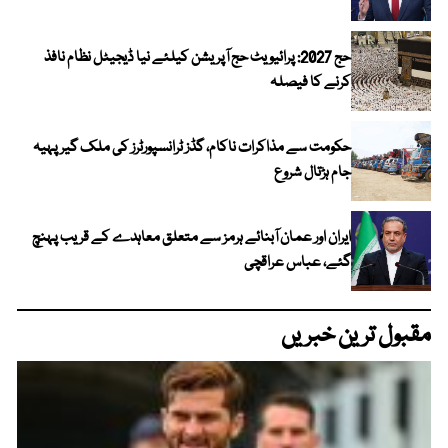
حج 2027: پرائیویٹ حج آپریشن کیلئے نیا ڈیجیٹل نظام نافذ
کرنے کا فیصلہ
حکومت سے مذاکرات ناکام، گڈز ٹرانسپورٹرز کی ملک گیر پہیہ
جام ہڑتال شروع
ایران اور عمان آبنائے ہرمز سے متعلق معاہدے کے قریب پہنچ
گئے، عباس عراقچی
مقبول ترین خبریں