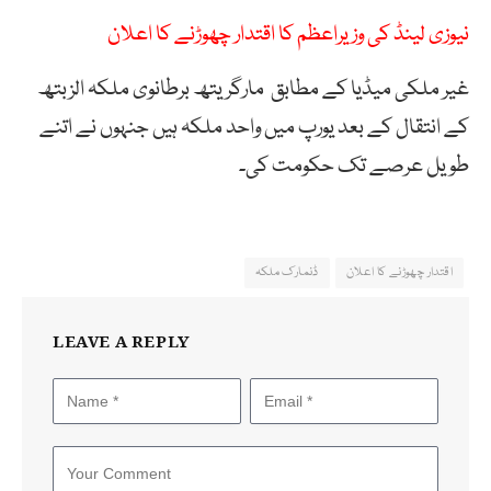
نیوزی لینڈ کی وزیراعظم کا اقتدار چھوڑنے کا اعلان
غیر ملکی میڈیا کے مطابق مارگریتھ برطانوی ملکہ الزبتھ
کے انتقال کے بعد یورپ میں واحد ملکہ ہیں جنہوں نے اتنے
طویل عرصے تک حکومت کی۔
اقتدار چھوڑنے کا اعلان
ڈنمارک ملکہ
LEAVE A REPLY