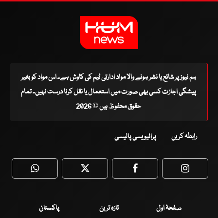
ہم نیوز پر شائع یا نشر ہونے والا مواد ادارتی ٹیم کی کاوش ہے۔ اس مواد کو بغیر
پیشگی اجازت کسی بھی صورت میں استعمال یا نقل کرنا درست نہیں۔ تمام
حقوق محفوظ ہیں © 2026
رابطہ کریں
پرائیویسی پالیسی
WhatsApp
Twitter
Facebook
Faceboo
صفحۂ اول
تازہ ترین
پاکستان