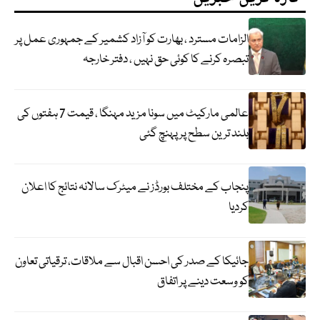
الزامات مسترد ، بھارت کو آزاد کشمیر کے جمہوری عمل پر
تبصرہ کرنے کا کوئی حق نہیں ، دفتر خارجہ
عالمی مارکیٹ میں سونا مزید مہنگا ، قیمت 7 ہفتوں کی
بلند ترین سطح پر پہنچ گئی
پنجاب کے مختلف بورڈز نے میٹرک سالانہ نتائج کا اعلان
کردیا
جائیکا کے صدر کی احسن اقبال سے ملاقات، ترقیاتی تعاون
کو وسعت دینے پر اتفاق