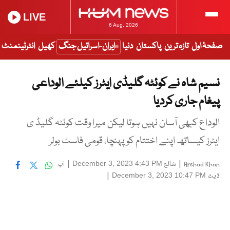
LIVE
6 Aug, 2026
صفحۂ اول
تازہ ترین
پاکستان
دنیا
ایران-اسرائیل جنگ
کھیل
انٹرٹینمنٹ
نسیم شاہ نے کوئٹہ گلیڈی ایٹرز کیلئے الوداعی
پیغام جاری کردیا
الوداع کبھی آسان نہیں ہوتا لیکن میرا وقت کوئٹہ گلیڈ ی
ایٹرز کیساتھ اپنے اختتام کو پہنچا، قومی فاسٹ بولر
|
شائع
|
اپ
December 3, 2023 4:43 PM
Arshad Khan
ڈیٹ
|
December 3, 2023 10:47 PM