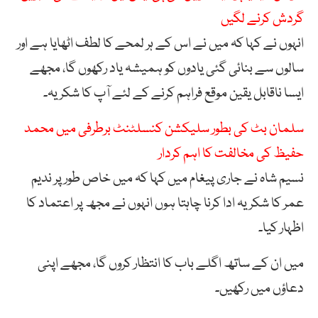
گردش کرنے لگیں
انہوں نے کہا کہ میں نے اس کے ہر لمحے کا لطف اٹھایا ہے اور
سالوں سے بنائی گئی یادوں کو ہمیشہ یاد رکھوں گا، مجھے
ایسا ناقابل یقین موقع فراہم کرنے کے لئے آپ کا شکریہ۔
سلمان بٹ کی بطور سلیکشن کنسلٹنٹ برطرفی میں محمد
حفیظ کی مخالفت کا اہم کردار
نسیم شاہ نے جاری پیغام میں کہا کہ میں خاص طور پر ندیم
عمر کا شکریہ ادا کرنا چاہتا ہوں انہوں نے مجھ پر اعتماد کا
اظہار کیا۔
میں ان کے ساتھ اگلے باب کا انتظار کروں گا، مجھے اپنی
دعاؤں میں رکھیں۔