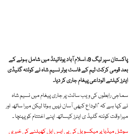
پاکستان سپر لیگ 9، اسلام آباد یونائیٹڈ میں شامل ہونے کے
بعد قومی کرکٹ ٹیم کے فاسٹ بولر نسیم شاہ نے کوئٹہ گلیڈی
ایٹرز کیلئے الوداعی پیغام جاری کر دیا۔
سماجی رابطوں کی ویب سائٹ پر جاری پیغام میں نسیم شاہ
نے کہا ہے کہ ”الوداع کبھی آسان نہیں ہوتا لیکن میرا ساتھ اور
میرا وقت کوئٹہ گلیڈ ی ایٹرز کیساتھ اپنے اختتام کو پہنچا ۔
سوشل میڈیا پر میکسویل کی پی ایس ایل کھیلنے کی خبریں