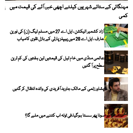
مہنگائی کے ستائے شہریوں کیلئے اچھی خبر، آٹے کی قیمت میں
پیٹ
کمی
آزاد کشمیر الیکشن ، ایل اے 27 میں مسلم لیگ (ن) کی نورین
عارف ، ایل اے 28 میں پیپلز پارٹی کے بازل نقوی کامیاب
عالمی منڈی میں خام تیل کی قیمتیں تین ہفتوں کی کم ترین
سطح پر آ گئیں
پشاور زلمی کے مالک جاوید آفریدی کی والدہ انتقال کر گئیں
سونا پھر سستا ہوگیا،فی تولہ اب کتنے میں ملے گا؟