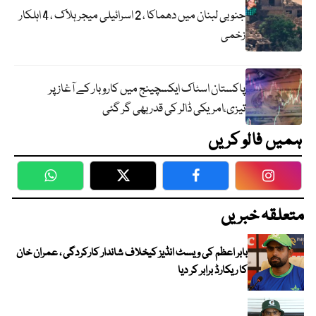
جنوبی لبنان میں دھماکا ، 2 اسرائیلی میجر ہلاک ، 4 اہلکار
زخمی
پاکستان اسٹاک ایکسچینج میں کاروبار کے آغاز پر
تیزی،امریکی ڈالر کی قدر بھی گر گئی
ہمیں فالو کریں
WhatsApp
Twitter
Facebook
Faceboo
متعلقہ خبریں
بابر اعظم کی ویسٹ انڈیز کیخلاف شاندار کارکردگی ، عمران خان
کا ریکارڈ برابر کر دیا