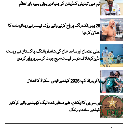
ٹیم میں تبدیلی کنڈیشن کی بنیاد پر ہوتی ہے، بابر اعظم
26 برس تک رنگ پر راج کرنے والے بروک لیسنر نے ریٹائرمنٹ کا
اعلان کر دیا
علی عثمان اور ساجد خان کی شاندار بالنگ، پاکستان نے ویسٹ
انڈیز کیخلاف دوسرا ٹیسٹ میچ جیت کر سیریز برابر کر دی
ہاکی ورلڈ کپ 2026 کیلئے قومی اسکواڈ کا اعلان
پی سی بی کا ایکشن، غیر منظور شدہ لیگ کھیلنے والے کرکٹرز
کیلئے سخت وارننگ