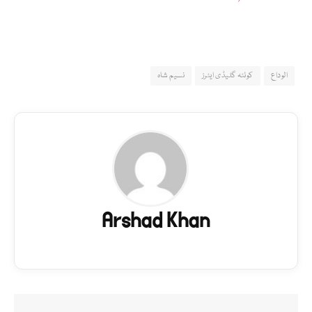
الوداع
کوئٹہ گلیڈی ایٹرز
نسیم شاہ
Arshad Khan