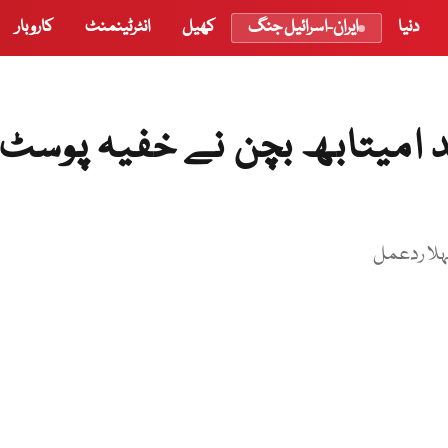
دنیا
ایران-اسرائیل جنگ
کھیل
انٹرٹینمنٹ
کاروبار
د امیتابھ بچن نے خفیہ پوسٹ
ہلا ردعمل