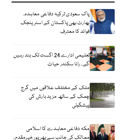
پاک سعودی ترکیہ دفاعی معاہدہ،
بھارت بھی پاکستان کے اسٹریٹجک
فوائد کا معترف
تعلیمی ادارے 24 اگست تک بند رہیں
گے، رانا سکندر حیات
ملک کے مختلف علاقوں میں گرج
چمک کے ساتھ مزید بارش کی
پیشگوئی
مکہ دفاعی معاہدے کا اسلامی
ممالک کی جانب سے بھرپور خیرمقدم،