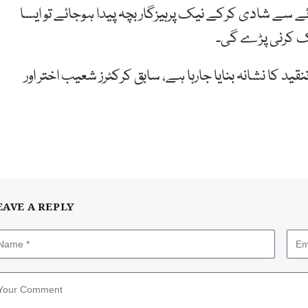
ائے سے شادی کرکے نیک پرہیزگار بچہ پیدا ہوجائے تو ایسا
یک کرنی پڑے گی۔
ید کا نشانہ بنایا جارہا ہے، سابق کرکٹرز شعیب اختر اور
EAVE A REPLY