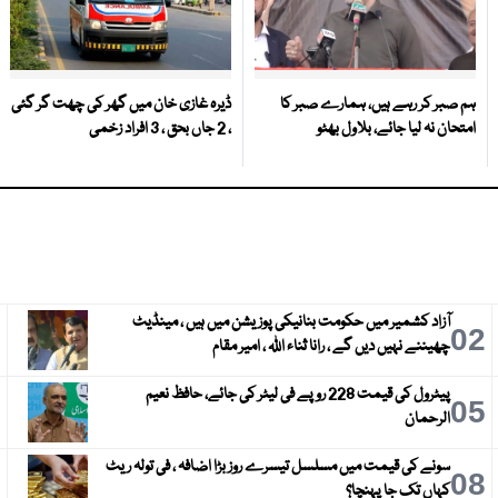
ہم صبر کر رہے ہیں، ہمارے صبر کا
ڈیرہ غازی خان میں گھر کی چھت گر گئی
امتحان نہ لیا جائے، بلاول بھٹو
، 2 جاں بحق ، 3 افراد زخمی
آزاد کشمیر میں حکومت بنانیکی پوزیشن میں ہیں ، مینڈیٹ
3
02
چھیننے نہیں دیں گے ، رانا ثناء اللہ ، امیر مقام
پیٹرول کی قیمت 228 روپے فی لیٹر کی جائے، حافظ نعیم
6
05
الرحمان
سونے کی قیمت میں مسلسل تیسرے روز بڑا اضافہ ، فی تولہ ریٹ
9
08
کہاں تک جا پہنچا؟