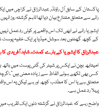
پاکستان کے سابق آل راؤنڈر عبدالرزاق نے کراچی میں ایک
رائے سے متعلق متنازع بیان دیا تھا تاہم گزشتہ روز انہو
ایشوریا رائے نے ابھی تک اس واقعے پر کوئی ردعمل نہیں
کے کچھ گھنٹوں بعد سوشل میڈیا پر ایک خفیہ پوسٹ ش
عبدالرزاق کا ایشوریا کے بارے کمنٹ، شاہد آفریدی کا 
امیتابھ بچن نے ایکس پر شیئر کی گئی پوسٹ میں ہاتھ ب
کسی بھی لکھے ہوئے الفاظ سے زیادہ معنی ہیں“۔اگرچہ پ
متعلق ہے یا اس کا مطلب کچھ اور ہے لیکن یہ اس واق
پہلا ردعمل ہے۔
واضح رہے کہ عبدالرزاق نے گزشتہ دنوں ایک تقریب میں