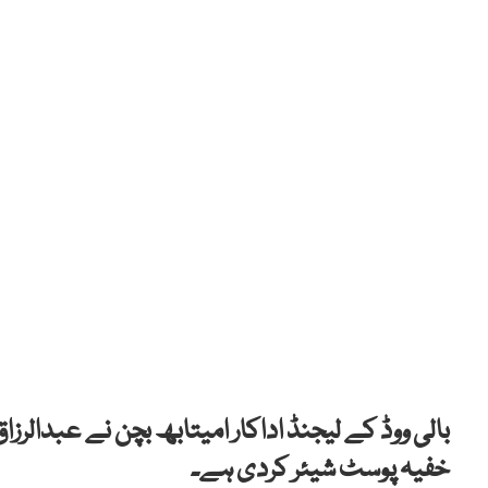
بالی ووڈ کے لیجنڈ اداکار امیتابھ بچن نے عبدالرز
خفیہ پوسٹ شیئر کردی ہے۔