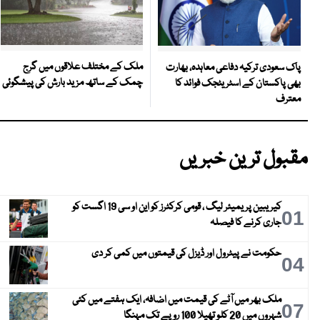
ملک کے مختلف علاقوں میں گرج
پاک سعودی ترکیہ دفاعی معاہدہ، بھارت
چمک کے ساتھ مزید بارش کی پیشگوئی
بھی پاکستان کے اسٹریٹجک فوائد کا
معترف
مقبول ترین خبریں
کیریبین پریمیئر لیگ ، قومی کرکٹرز کو این او سی 19 اگست کو
01
جاری کرنے کا فیصلہ
حکومت نے پیٹرول اور ڈیزل کی قیمتوں میں کمی کر دی
04
ملک بھر میں آٹے کی قیمت میں اضافہ، ایک ہفتے میں کئی
07
شہروں میں 20 کلو تھیلا 100 روپے تک مہنگا