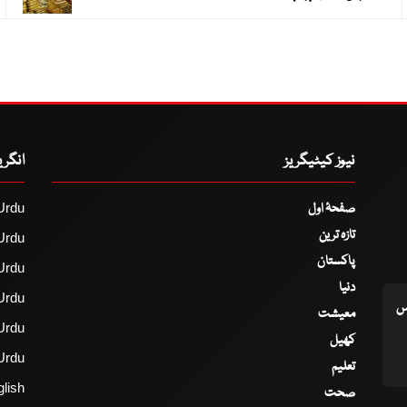
نیوز کیٹیگریز
انگر
صفحۂ اول
Urdu
تازہ ترین
Urdu
پاکستان
Urdu
دنیا
Urdu
اس
معیشت
Urdu
کھیل
Urdu
تعلیم
lish
صحت