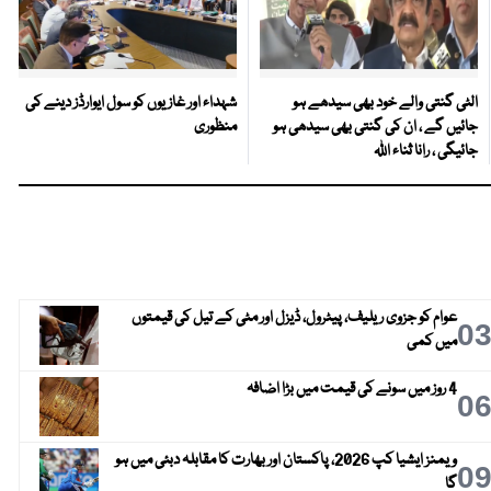
الٹی گنتی والے خود بھی سیدھے ہو
شہداء اور غازیوں کو سول ایوارڈز دینے کی
جائیں گے ، ان کی گنتی بھی سیدھی ہو
منظوری
جائیگی ، رانا ثناء اللہ
عوام کو جزوی ریلیف، پیٹرول، ڈیزل اور مٹی کے تیل کی قیمتوں
0
میں کمی
4 روز میں سونے کی قیمت میں بڑا اضافہ
0
ویمنز ایشیا کپ 2026، پاکستان اور بھارت کا مقابلہ دبئی میں ہو
0
گا