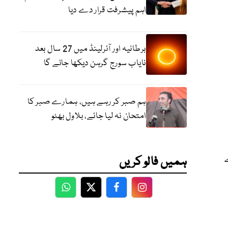
اہم پیشرفت قرار دے دیا
برطانیہ اور آئرلینڈ میں 27 سال بعد
نایاب سورج گرہن دیکھا جائے گا
ہم صبر کر رہے ہیں، ہمارے صبر کا
امتحان نہ لیا جائے، بلاول بھٹو
ہمیں فالو کریں
WhatsApp
Twitter
Facebook
Facebook