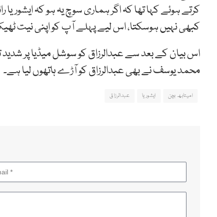
کرتے ہوئے کہا تھا کہ اگر ہماری سوچ یہ ہو کہ ایشوریا ر
کبھی نہیں ہوسکتا، اس لیے پہلے آپ کو اپنی نیت ٹھ
اس بیان کے بعد سے عبدالرزاق کو سوشل میڈیا پر شدید تنق
محمد یوسف نے بھی عبدالرزاق کو آڑے ہاتھوں لیا ہے۔
امیتابھ بچن
ایشوریا
عبدالرزاق