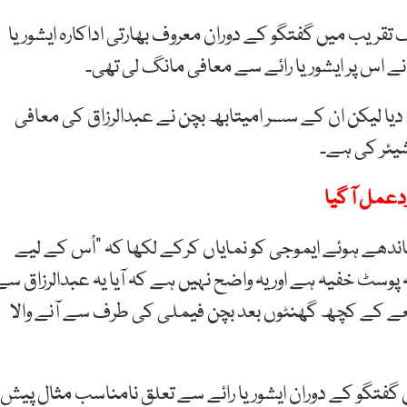
 تقریب میں گفتگو کے دوران معروف بھارتی اداکارہ ایشوریا
ں نے اس پر ایشوریا رائے سے معافی مانگ لی تھی۔
 دیا لیکن ان کے سسر امیتابھ بچن نے عبدالرزاق کی معافی
یئر کی ہے۔
ردعمل آ گیا
اندھے ہوئے ایموجی کو نمایاں کرکے لکھا کہ ”اْس کے لیے
وسٹ خفیہ ہے اور یہ واضح نہیں ہے کہ آیا یہ عبدالرزاق سے
عے کے کچھ گھنٹوں بعد بچن فیملی کی طرف سے آنے والا
 گفتگو کے دوران ایشوریا رائے سے تعلق نامناسب مثال پیش