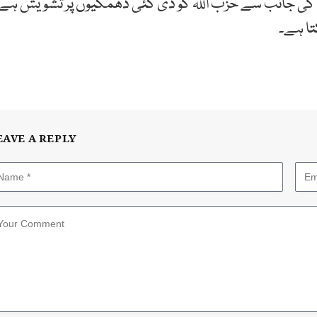
ئیل کی جانب سے حزب اللہ کو دی گئی دھمکیوں پر تشویش ہے
ا ہے۔
EAVE A REPLY