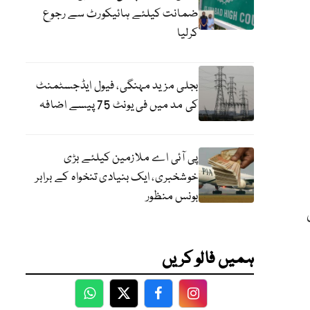
ضمانت کیلئے ہائیکورٹ سے رجوع
کرلیا
بجلی مزید مہنگی، فیول ایڈجسٹمنٹ
کی مد میں فی یونٹ 75 پیسے اضافہ
پی آئی اے ملازمین کیلئے بڑی
خوشخبری، ایک بنیادی تنخواہ کے برابر
بونس منظور
ہمیں فالو کریں
WhatsApp
Twitter
Facebook
Facebook