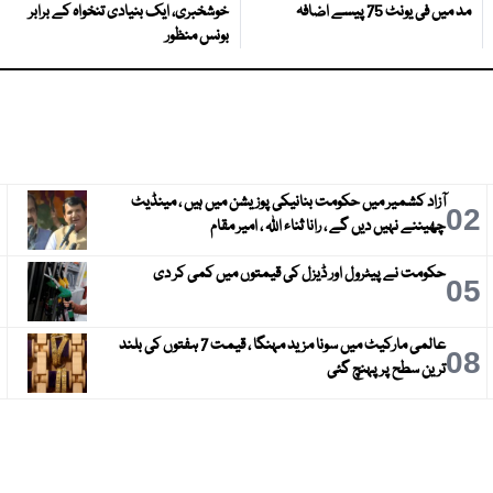
مد میں فی یونٹ 75 پیسے اضافہ
خوشخبری، ایک بنیادی تنخواہ کے برابر
بونس منظور
آزاد کشمیر میں حکومت بنانیکی پوزیشن میں ہیں ، مینڈیٹ
3
02
چھیننے نہیں دیں گے ، رانا ثناء اللہ ، امیر مقام
حکومت نے پیٹرول اور ڈیزل کی قیمتوں میں کمی کر دی
6
05
عالمی مارکیٹ میں سونا مزید مہنگا ، قیمت 7 ہفتوں کی بلند
9
08
ترین سطح پر پہنچ گئی