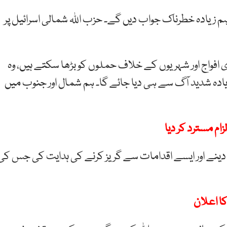
 ہم زیادہ خطرناک جواب دیں گے۔ حزب اللہ شمالی اسرائیل پر
 افواج اور شہریوں کے خلاف حملوں کو بڑھا سکتے ہیں، وہ
ادہ شدید آگ سے ہی دیا جائے گا۔ ہم شمال اور جنوب میں
ام مسترد کر دیا
 دینے اور ایسے اقدامات سے گریز کرنے کی ہدایت کی جس کی
کا اعلان