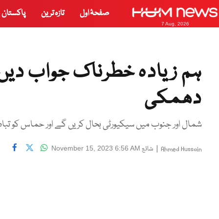
صفحۂ اول
تازہ ترین
پاکستان
7 Aug, 2026
ہم زیادہ خطرناک جواب دیں 
دھمکی
شمال اور جنوب میں سیکیورٹی بحال کریں گے اور حماس کو تباہ ک
|
شائع
November 15, 2023 6:56 AM
Ahmed Hussain