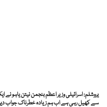
یروشلم: اسرائیلی وزیر اعظم بنجمن نیتن یاہو نے ا
سے کھیل رہی ہے اب ہم زیادہ خطرناک جواب دی