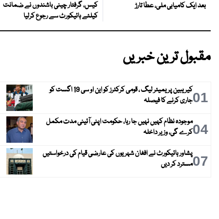
کیس، گرفتار چینی باشندوں نے ضمانت
بعد ایک کامیابی ملی، عطا تارڑ
کیلئے ہائیکورٹ سے رجوع کرلیا
مقبول ترین خبریں
کیریبین پریمیئر لیگ ، قومی کرکٹرز کو این او سی 19 اگست کو
01
جاری کرنے کا فیصلہ
موجودہ نظام کہیں نہیں جا رہا، حکومت اپنی آئینی مدت مکمل
04
کرے گی، وزیر داخلہ
پشاور ہائیکورٹ نے افغان شہریوں کی عارضی قیام کی درخواستیں
07
مسترد کر دیں