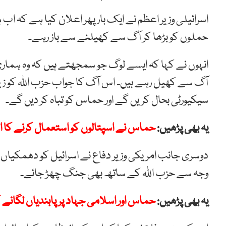
اسرائیلی وزیر اعظم نے ایک بار پھر اعلان کیا ہے کہ اب
حملوں کو بڑھا کر آگ سے کھیلنے سے باز رہے۔
انہوں نے کہا کہ ایسے لوگ جو سمجھتے ہیں کہ وہ ہماری
آگ سے کھیل رہے ہیں۔ اس آگ کا جواب حزب اللہ کو زی
سیکیورٹی بحال کریں گے اور حماس کو تباہ کر دیں گے۔
یہ بھی پڑھیں:
حماس نے اسپتالوں کو استعمال کرنے کا الز
دوسری جانب امریکی وزیر دفاع نے اسرائیل کو دھمکیاں
وجہ سے حزب اللہ کے ساتھ بھی جنگ چھڑ جائے۔
یہ بھی پڑھیں:
حماس اور اسلامی جہاد پر پابندیاں لگانے 