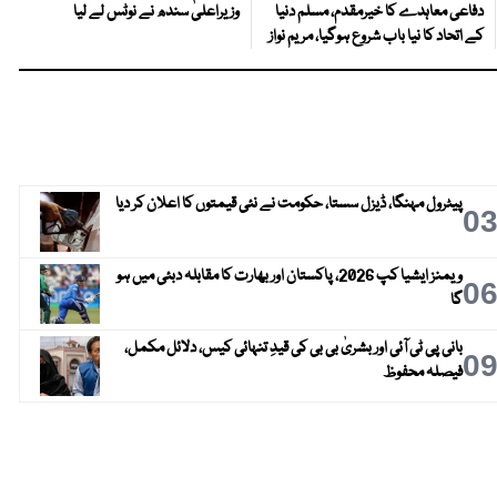
دفاعی معاہدے کا خیرمقدم، مسلم دنیا
وزیراعلیٰ سندھ نے نوٹس لے لیا
کے اتحاد کا نیا باب شروع ہوگیا، مریم نواز
پیٹرول مہنگا، ڈیزل سستا، حکومت نے نئی قیمتوں کا اعلان کر دیا
0
ویمنز ایشیا کپ 2026، پاکستان اور بھارت کا مقابلہ دبئی میں ہو
0
گا
بانی پی ٹی آئی اور بشریٰ بی بی کی قیدِ تنہائی کیس، دلائل مکمل،
0
فیصلہ محفوظ