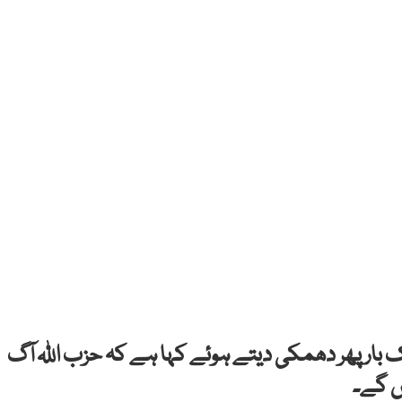
یک بار پھر دھمکی دیتے ہوئے کہا ہے کہ حزب اللہ آگ
ں گے۔