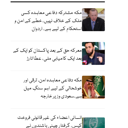
مکہ مشترکہ دفاعی معاہدہ کسی
ملک کے خلاف نہیں، خطے کے امن و
استحکام کے لیے ہے، اردوان
معرکہ حق کے بعد پاکستان کو ایک کے
بعد ایک کامیابی ملی، عطا تارڑ
مکہ دفاعی معاہدہ امن، ترقی اور
خوشحالی کے لیے اہم سنگِ میل
ہے،سعودی وزیر خارجہ
انسانی اعضاء کی غیر قانونی فروخت
کیس، گرفتار چینی باشندوں نے