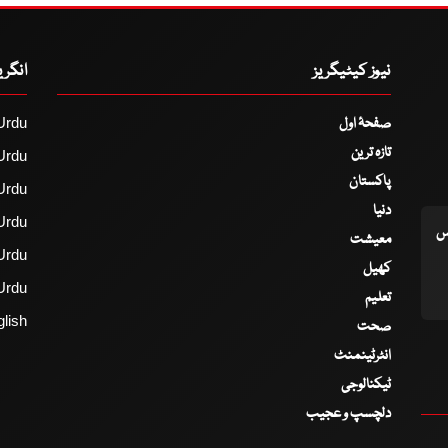
نیوز کیٹیگریز
انگر
صفحۂ اول
Urdu
تازہ ترین
Urdu
پاکستان
Urdu
دنیا
Urdu
اس
معیشت
Urdu
کھیل
Urdu
تعلیم
lish
صحت
انٹرٹینمنٹ
ٹیکنالوجی
دلچسپ و عجیب