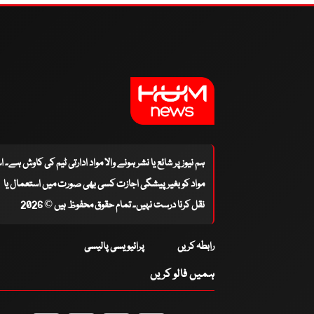
ہم نیوز پر شائع یا نشر ہونے والا مواد ادارتی ٹیم کی کاوش ہے۔ 
مواد کو بغیر پیشگی اجازت کسی بھی صورت میں استعمال یا
نقل کرنا درست نہیں۔ تمام حقوق محفوظ ہیں © 2026
رابطہ کریں
پرائیویسی پالیسی
ہمیں فالو کریں