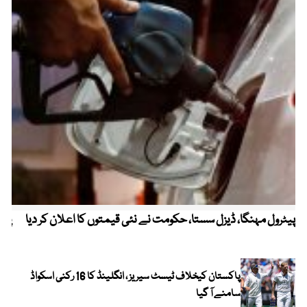
پیٹرول مہنگا، ڈیزل سستا، حکومت نے نئی قیمتوں کا اعلان کر دیا
پنج
پاکستان کیخلاف ٹیسٹ سیریز ، انگلینڈ کا 16 رکنی اسکواڈ
سامنے آ گیا