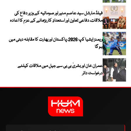
فیلڈ مارشل سید عاصم منیر اور صومالیہ کے وزیر دفاع کی
ملاقات، دفاعی تعاون اور استعدادِ کار بڑھانے کے عزم کا اعادہ
ویمنز ایشیا کپ 2026، پاکستان اور بھارت کا مقابلہ دبئی میں
ہو گا
عمران خان اور بشریٰ بی بی سے جیل میں ملاقات کیلئے
درخواست دائر