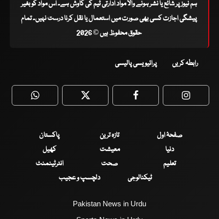
ہم نیوز پر شائع یا نشر ہونے والا مواد ادارتی ٹیم کی کاوش ہے۔ اس مواد کو بغیر
پیشگی اجازت کسی بھی صورت میں استعمال یا نقل کرنا درست نہیں۔ تمام
حقوق محفوظ ہیں © 2026
رابطہ کریں
پرائیویسی پالیسی
WhatsApp
Twitter
Facebook
Faceboo
صفحۂ اول
تازہ ترین
پاکستان
دنیا
معیشت
کھیل
تعلیم
صحت
انٹرٹینمنٹ
ٹیکنالوجی
دلچسپ و عجیب
Pakistan News in Urdu