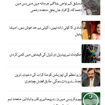
دمشق کے نواحی علاقے جرمانہ میں منی بس میں
دھماکہ، 2 افراد جاں بحق، متعدد زخمی
شادی کا کوئی ارادہ نہیں، اکیلی بے حد خوش ہوں، امیشا
پٹیل
حکومت نے پیٹرول اور ڈیزل کی قیمتوں میں کمی کر دی
وزیراعظم کی اپوزیشن کو مذاکرات کی دعوت، اوپن
ایجنڈے پر بات ہوگی، طارق فضل چودھری
بیوروکریسی میں بڑے پیمانے پر تقرر و تبادلے، متعدد اہم