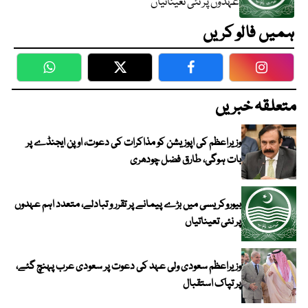
عہدوں پر نئی تعیناتیاں
ہمیں فالو کریں
WhatsApp
Twitter
Facebook
Faceboo
متعلقہ خبریں
وزیراعظم کی اپوزیشن کو مذاکرات کی دعوت، اوپن ایجنڈے پر
بات ہوگی، طارق فضل چودھری
بیوروکریسی میں بڑے پیمانے پر تقرر و تبادلے، متعدد اہم عہدوں
پر نئی تعیناتیاں
وزیراعظم سعودی ولی عہد کی دعوت پر سعودی عرب پہنچ گئے،
پر تپاک استقبال