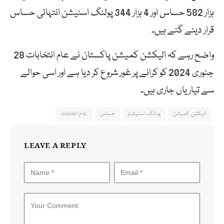
ہزار 582 حساس اور 4 ہزار 344 پولنگ اسٹیشن انتہائی حساس
قرار دیئے گئے ہیں۔
واضح رہے کہ الیکشن کمیشن پاکستان نے عام انتخابات 28
جنوری 2024 کو کرانے پر غور شروع کر دیا ہے اور اسی حوالے
سے تیاریاں جاری ہیں۔
الیکشن کمیشن
پولنگ اسٹیشنز
حساس
عام انتخابات
LEAVE A REPLY