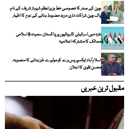
چین کے صدر کا خصوصی خط وزیراعظم شہباز شریف کے نام،
پاک چین شراکت داری مزید مضبوط بنانے کے عزم کا اظہار
غزہ میں اسرائیلی کارروائیوں پر پاکستان سمیت 8 اسلامی
ممالک کا مشترکہ اعلامیہ
اسلام آباد ایکسپریس وے کو موٹروے طرز بنانے کا منصوبہ،
محسن نقوی کا اعلان
مقبول ترین خبریں