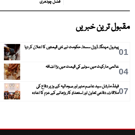
فضل چودھری
مقبول ترین خبریں
پیٹرول مہنگا، ڈیزل سستا، حکومت نے نئی قیمتوں کا اعلان کر دیا
01
عالمی مارکیٹ میں سونے کی قیمت میں بڑا اضافہ
04
فیلڈ مارشل سید عاصم منیر اور صومالیہ کے وزیر دفاع کی
07
ملاقات، دفاعی تعاون اور استعدادِ کار بڑھانے کے عزم کا اعادہ