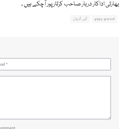
بھارتی اداکار دربار صاحب کرتار پور آچکے ہیں ۔
gippy grewal
گپی گریوال
 comment.