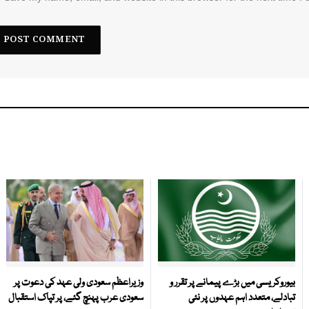
بیوروکریسی میں بڑے پیمانے پر تقرر و
وزیراعظم سعودی ولی عہد کی دعوت پر
تبادلے، متعدد اہم عہدوں پر نئی
سعودی عرب پہنچ گئے، پر تپاک استقبال