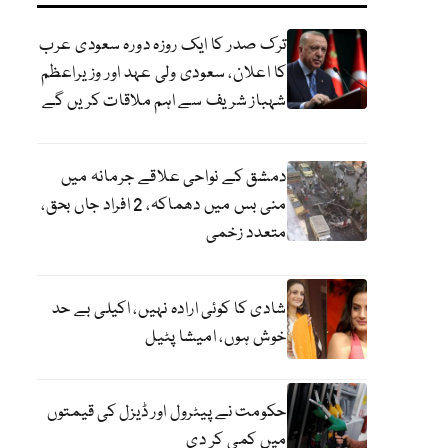
ترک صدر کا ایک روزہ دورہ سعودی عرب
کا اعلان، سعودی ولی عہد اور وزیراعظم
شہباز شریف سے اہم ملاقات کریں گے
دمشق کے نواحی علاقے جرمانہ میں
منی بس میں دھماکہ، 2 افراد جاں بحق،
متعدد زخمی
شادی کا کوئی ارادہ نہیں، اکیلی بے حد
خوش ہوں، امیشا پٹیل
حکومت نے پیٹرول اور ڈیزل کی قیمتوں
میں کمی کر دی