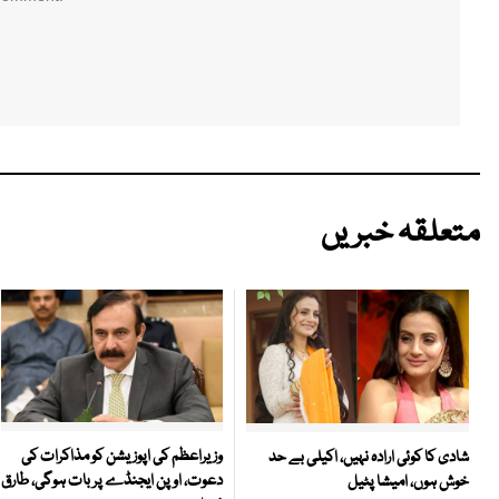
متعلقہ خبریں
وزیراعظم کی اپوزیشن کو مذاکرات کی
شادی کا کوئی ارادہ نہیں، اکیلی بے حد
دعوت، اوپن ایجنڈے پر بات ہوگی، طارق
خوش ہوں، امیشا پٹیل