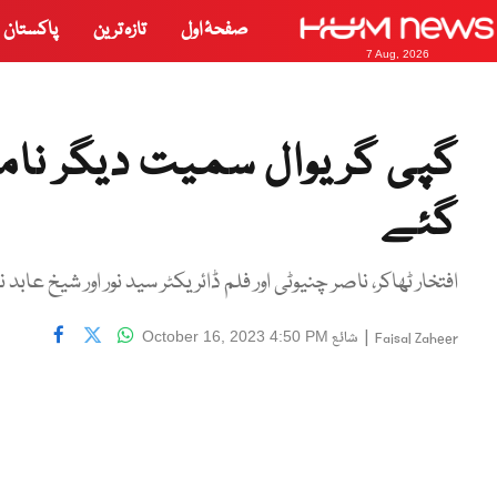
صفحۂ اول
تازہ ترین
پاکستان
7 Aug, 2026
گپی گریوال سمیت دیگر نامور 
گئے
افتخار ٹھاکر، ناصر چنیوٹی اور فلم ڈائریکٹر سید نور اور شیخ عابد 
|
شائع
October 16, 2023 4:50 PM
Faisal Zaheer