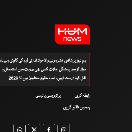
ہم نیوز پر شائع یا نشر ہونے والا مواد ادارتی ٹیم کی کاوش ہے۔ 
مواد کو بغیر پیشگی اجازت کسی بھی صورت میں استعمال یا
نقل کرنا درست نہیں۔ تمام حقوق محفوظ ہیں © 2026
رابطہ کریں
پرائیویسی پالیسی
ہمیں فالو کریں