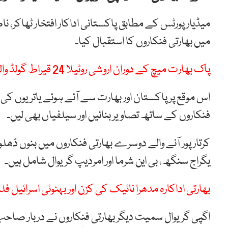
میڈیارپورٹس کے مطابق پاکستانی اداکار افتخار ٹھاکر، ناصر 
میں بھارتی فنکاروں کا استقبال کیا۔
پاک بھارت میچ کے دوران اروشی روٹیلا 24 قیراط گولڈ والے آئی فون سے محروم
اس موقع پر پاکستان اور بھارت سے آئے ہوئے یاتریوں کی ک
فنکاروں کے ساتھ تصاویر بنائیں اور سیلفیاں بھی لیں۔
کرتارپور آنے والے دوسرے بھارتی فنکاروں میں بنوں ڈھل
یگراج سنگھ، بی این شرما اور امردیپ گریوال شامل ہیں۔
بھارتی اداکارہ مدھرا نائیک کی کزن اور بہنوئی اسرائی
اگپی گریوال سمیت دیگر بھارتی فنکاروں نے دربار صاحب 