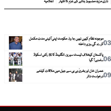
داری مزید مضبوط بنانے کے عزم کا اظہار
اعلامیہ
موجودہ نظام کہیں نہیں جا رہا، حکومت اپنی آئینی مدت مکمل
0
کرے گی، وزیر داخلہ
پاکستان کیخلاف ٹیسٹ سیریز ، انگلینڈ کا 16 رکنی اسکواڈ
0
سامنے آ گیا
عمران خان اور بشریٰ بی بی سے جیل میں ملاقات کیلئے
0
درخواست دائر