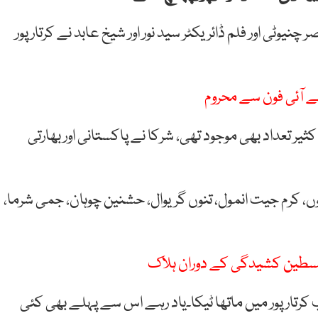
چنیوٹی اور فلم ڈائریکٹر سید نور اور شیخ عابد نے کرتارپور
ثیر تعداد بھی موجود تھی، شرکا نے پاکستانی اور بھارتی
وں، کرم جیت انمول، تنوں گریوال، حشنین چوہان، جمی شرما،
ل فلسطین کشیدگی کے دوران ہلاک
کرتارپور میں ماتھا ٹیکا۔یاد رہے اس سے پہلے بھی کئی