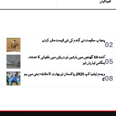
تعیناتیاں
پنجاب حکومت نے گندم کی نئی قیمت مقرر کردی
3
02
آئندہ 48 گھنٹوں میں بارشوں اور دریاؤں میں طغیانی کا خدشہ،
6
05
ہنگامی تیاریاں تیز
ویمنز ایشیا کپ 2026، پاکستان اور بھارت کا مقابلہ دبئی میں ہو
9
08
گا