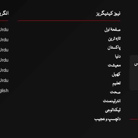
نیوز کیٹیگریز
انگر
صفحۂ اول
Urdu
تازہ ترین
Urdu
پاکستان
Urdu
دنیا
Urdu
اس
معیشت
Urdu
کھیل
Urdu
تعلیم
lish
صحت
انٹرٹینمنٹ
ٹیکنالوجی
دلچسپ و عجیب