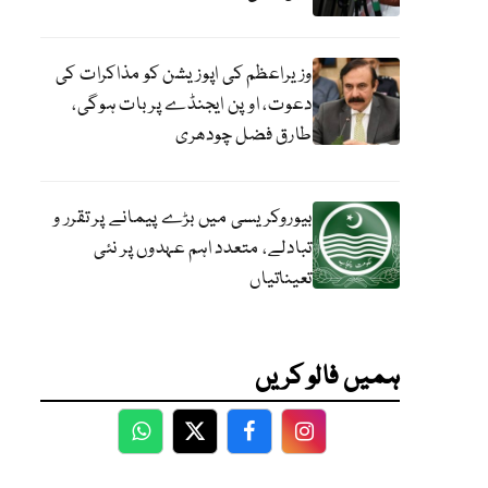
وزیراعظم کی اپوزیشن کو مذاکرات کی
دعوت، اوپن ایجنڈے پر بات ہوگی،
طارق فضل چودھری
بیوروکریسی میں بڑے پیمانے پر تقرر و
تبادلے، متعدد اہم عہدوں پر نئی
تعیناتیاں
ہمیں فالو کریں
WhatsApp
Twitter
Facebook
Facebook