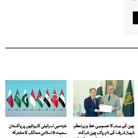
چین کے صدر کا خصوصی خط وزیراعظم
غزہ میں اسرائیلی کارروائیوں پر پاکستان
شہباز شریف کے نام، پاک چین شراکت
سمیت 8 اسلامی ممالک کا مشترکہ