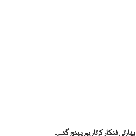
ھارتی فنکار کرتارپور پہنچ گئے۔