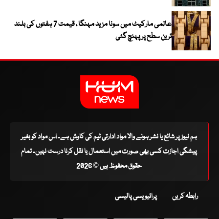
عالمی مارکیٹ میں سونا مزید مہنگا ، قیمت 7 ہفتوں کی بلند
ترین سطح پر پہنچ گئی
ہم نیوز پر شائع یا نشر ہونے والا مواد ادارتی ٹیم کی کاوش ہے۔ اس مواد کو بغیر
پیشگی اجازت کسی بھی صورت میں استعمال یا نقل کرنا درست نہیں۔ تمام
حقوق محفوظ ہیں © 2026
رابطہ کریں
پرائیویسی پالیسی