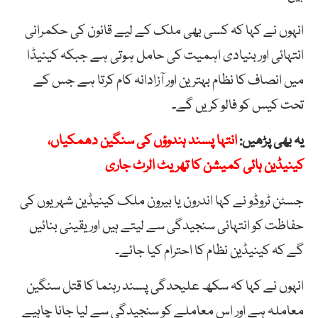
انہوں نے کہا کہ کسی بھی ملک کے لیے قانون کی حکمرانی
انتہائی اور بنیادی اہمیت کی حامل ہوتی ہے جبکہ کینیڈا
میں انصاف کا نظام بہترین اور آزادانہ کام کرتا ہے جس کے
تحت کیس کو فالو کریں گے۔
یہ بھی پڑھیں:
انتہا پسند ہندوؤں کی سنگین دھمکیاں،
کینیڈین ہائی کمیشن کا تھریٹ الرٹ جاری
جسٹن ٹروڈو نے کہا اندرون یا بیرون ملک کینیڈین شہریوں کی
حفاظت کو انتہائی سنجیدگی سے لیتے ہیں اور یقینی بنائیں
گے کہ کینیڈین نظام کا احترام کیا جائے۔
انہوں نے کہا کہ سکھ علیحدگی پسند رہنما کا قتل سنگین
معاملہ ہے اور اس معاملے کو سنجیدگی سے لیا جانا چاہیے