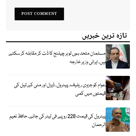
تازہ ترین خبریں
مسلمان متحد ہوں تو ہر چیلنج کا ڈٹ کر مقابلہ کر سکتے
ہیں، ایرانی وزیر خارجہ
عوام کو جزوی ریلیف، پیٹرول، ڈیزل اور مٹی کے تیل کی
قیمتوں میں کمی
پیٹرول کی قیمت 228 روپے فی لیٹر کی جائے، حافظ نعیم
الرحمان