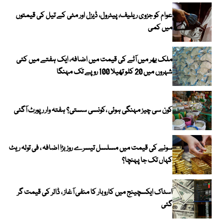
عوام کو جزوی ریلیف، پیٹرول، ڈیزل اور مٹی کے تیل کی قیمتوں
میں کمی
ملک بھر میں آٹے کی قیمت میں اضافہ، ایک ہفتے میں کئی
شہروں میں 20 کلو تھیلا 100 روپے تک مہنگا
کون سی چیز مہنگی ہوئی ،کونسی سستی؟ ہفتہ وار رپورٹ آگئی
سونے کی قیمت میں مسلسل تیسرے روز بڑا اضافہ ، فی تولہ ریٹ
کہاں تک جا پہنچا؟
اسٹاک ایکسچینج میں کاروبار کا منفی آغاز ، ڈالر کی قیمت گر
گئی