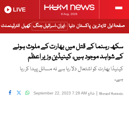
LIVE
8 Aug, 2026
صفحۂ اول
تازہ ترین
پاکستان
دنیا
ایران-اسرائیل جنگ
کھیل
انٹرٹینمنٹ
سکھ رہنما کے قتل میں بھارت کے ملوث ہونے
کے شواہد موجود ہیں، کینیڈین وزیر اعظم
کینیڈا بھارت کو اشتعال دلا رہا ہے نہ مسائل پیدا کر رہا
ہے۔
|
شائع
September 22, 2023 7:28 AM
Ahmed Hussain