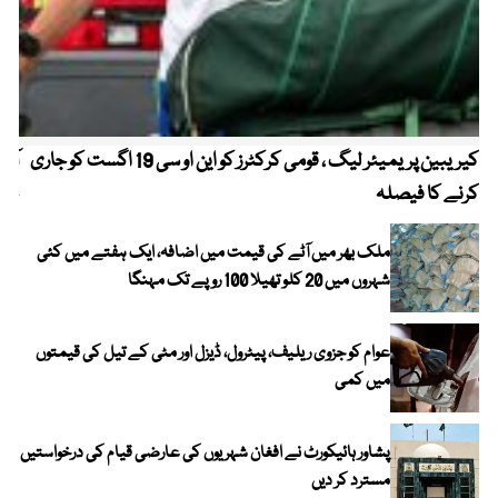
کیریبین پریمیئر لیگ ، قومی کرکٹرز کو این او سی 19 اگست کو جاری
آز
کرنے کا فیصلہ
چھی
ملک بھر میں آٹے کی قیمت میں اضافہ، ایک ہفتے میں کئی
شہروں میں 20 کلو تھیلا 100 روپے تک مہنگا
عوام کو جزوی ریلیف، پیٹرول، ڈیزل اور مٹی کے تیل کی قیمتوں
میں کمی
پشاور ہائیکورٹ نے افغان شہریوں کی عارضی قیام کی درخواستیں
مسترد کر دیں