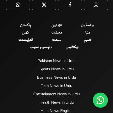
WhatsApp
Twitter
Facebook
Faceboo
صفحۂ اول
تازہ ترین
پاکستان
دنیا
معیشت
کھیل
تعلیم
صحت
انٹرٹینمنٹ
ٹیکنالوجی
دلچسپ و عجیب
Pakistan News in Urdu
Sports News in Urdu
Business News in Urdu
Tech News in Urdu
Entertainment News in Urdu
Health News in Urdu
Hum News English