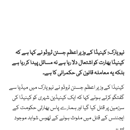
نیویارک:
کینیڈا کے وزیر اعظم جسٹن ٹروڈو نے کہا ہے کہ
کینیڈا بھارت کو اشتعال دلا رہا ہے نہ مسائل پیدا کر رہا ہے
بلکہ یہ معاملہ قانون کی حکمرانی کا ہے۔
کینیڈا کے وزیر اعظم جسٹن ٹروڈو نے نیویارک میں میڈیا سے
گفتگو کرتے ہوئے کہا کہ ایک کینیڈین شہری کو کینیڈا کی
سرزمین پر قتل کیا گیا اور ہمارے پاس بھارتی حکومت کے
ایجنٹس کے قتل میں ملوث ہونے کے ٹھوس شواہد موجود
ہیں۔