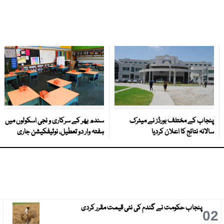
پنجاب کے مختلف بورڈز نے میٹرک
سندھ بھر کے سرکاری و نجی اسکولوں میں
سالانہ نتائج کا اعلان کردیا
ہفتہ وار دو تعطیل، نوٹیفکیشن جاری
پنجاب حکومت نے گندم کی نئی قیمت مقرر کردی
3
02