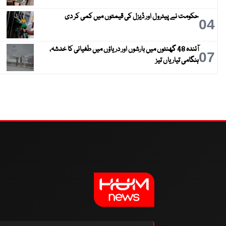
حکومت نے پیٹرول اور ڈیزل کی قیمتوں میں کمی کر دی
04
آئندہ 48 گھنٹوں میں بارشوں اور دریاؤں میں طغیانی کا خدشہ،
07
ہنگامی تیاریاں تیز