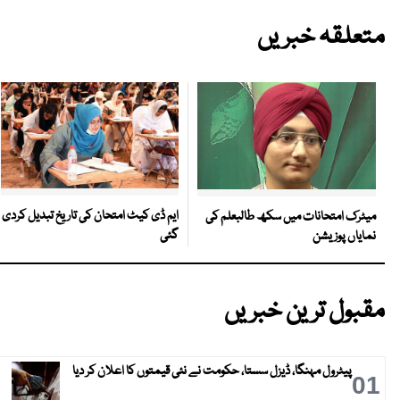
متعلقہ خبریں
ایم ڈی کیٹ امتحان کی تاریخ تبدیل کردی
میٹرک امتحانات میں سکھ طالبعلم کی
گئی
نمایاں پوزیشن
مقبول ترین خبریں
پیٹرول مہنگا، ڈیزل سستا، حکومت نے نئی قیمتوں کا اعلان کر دیا
01