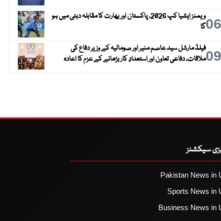
ویمنز ایشیا کپ 2026، پاکستان اور بھارت کا مقابلہ دبئی میں ہو
0
گا
فیلڈ مارشل سید عاصم منیر اور صومالیہ کے وزیر دفاع کی
0
ملاقات، دفاعی تعاون اور استعدادِ کار بڑھانے کے عزم کا اعادہ
یزی سیکشنز
Pakistan News in 
Sports News in 
Business News in 