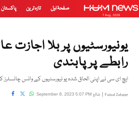
صفحۂ اول
تازہ ترین
پاکستان
7 Aug, 2026
یونیورسٹیوں پر بلا اجازت عال
رابطے پر پابندی
ایچ ای سی نے اپنی الحاق شدہ یو نیورسٹیوں کے وائس چانسلرز کو 
|
شائع
September 8, 2023 5:07 PM
Faisal Zaheer