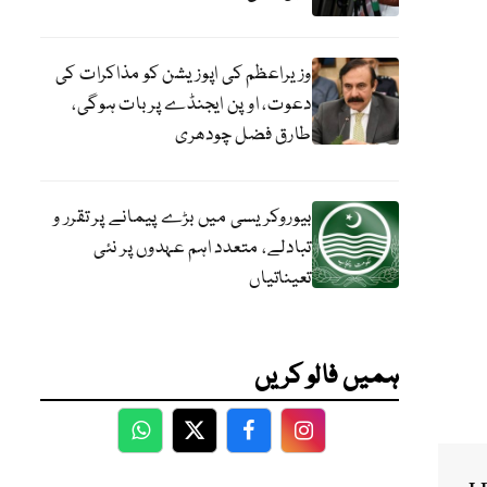
وزیراعظم کی اپوزیشن کو مذاکرات کی
دعوت، اوپن ایجنڈے پر بات ہوگی،
طارق فضل چودھری
بیوروکریسی میں بڑے پیمانے پر تقرر و
تبادلے، متعدد اہم عہدوں پر نئی
تعیناتیاں
ہمیں فالو کریں
WhatsApp
Twitter
Facebook
Facebook