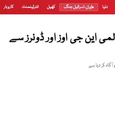
دنیا
ایران-اسرائیل جنگ
کھیل
انٹرٹینمنٹ
کاروبار
می این جی اوز اور ڈونرز سے
آگاہ کر دیا ہے