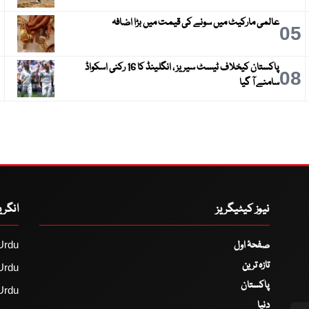
عالمی مارکیٹ میں سونے کی قیمت میں بڑا اضافہ
6
05
پاکستان کیخلاف ٹیسٹ سیریز ، انگلینڈ کا 16 رکنی اسکواڈ
9
08
سامنے آ گیا
نیوز کیٹیگریز
انگر
صفحۂ اول
Urdu
تازہ ترین
Urdu
پاکستان
Urdu
دنیا