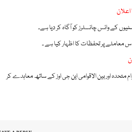
اعلان
یوں کے وائس چانسلرز کو آگاہ کر دیا ہے۔
اس معاملے پر تحفظات کا اظہار کیا ہے ۔
ن
متحدہ اور بین الاقوامی این جی اوز کے ساتھ معاہدے کر