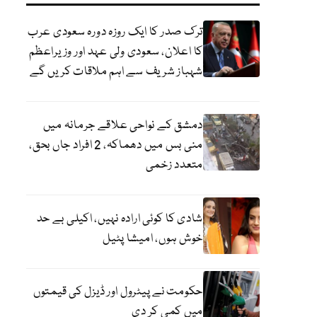
ترک صدر کا ایک روزہ دورہ سعودی عرب
کا اعلان، سعودی ولی عہد اور وزیراعظم
شہباز شریف سے اہم ملاقات کریں گے
دمشق کے نواحی علاقے جرمانہ میں
منی بس میں دھماکہ، 2 افراد جاں بحق،
متعدد زخمی
شادی کا کوئی ارادہ نہیں، اکیلی بے حد
خوش ہوں، امیشا پٹیل
حکومت نے پیٹرول اور ڈیزل کی قیمتوں
میں کمی کر دی