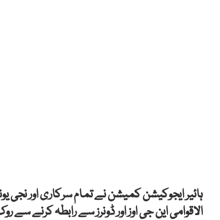
ہائیر ایجوکیشن کمیشن نے تمام سرکاری اور نجی یون
الاقوامی این جی اوز اور ڈونرز سے رابطہ کرنے سے رو