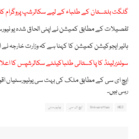
گلگت بلتستان کے طلباء کے لیے سکالرشپ پروگرام کا 
تفصیلات کے مطابق کمیشن نے اپنی الحاق شدہ یو نیورسٹ
ہائیر ایجوکیشن کمیشن کا کہنا ہے کہ وزارت خارجہ نے 
سوئٹزرلینڈ کا پاکستانی طلباکیلئے سکالرشپس کا اعلا
ایچ ای سی کے مطابق ملک کی بہت سی یونیورسٹیاں اقوام 
رہی ہیں۔
HEC
Universities
ایچ ای سی
یونیورسٹی