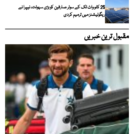
25 کلو واٹ تک کے سولر صارفین کو بڑی سہولت، نیپرا نے
ریگولیشنز میں ترمیم کردی
مقبول ترین خبریں