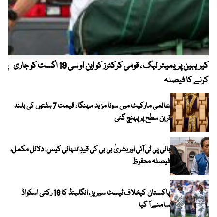
کیریبین پریمیئر لیگ ، قومی کرکٹرز کو این او سی 19 اگست کو جاری
پیٹ
کرنے کا فیصلہ
عالمی مارکیٹ میں سونا مزید مہنگا ، قیمت 7 ہفتوں کی بلند
ترین سطح پر پہنچ گئی
بانی پی ٹی آئی اور بشریٰ بی بی کی قیدِ تنہائی کیس، دلائل مکمل،
فیصلہ محفوظ
پاکستان کیخلاف ٹیسٹ سیریز ، انگلینڈ کا 16 رکنی اسکواڈ
سامنے آ گیا