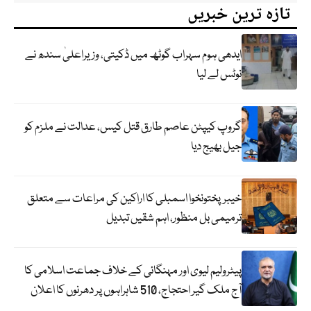
تازہ ترین خبریں
ایدھی ہوم سہراب گوٹھ میں ڈکیتی، وزیراعلیٰ سندھ نے
نوٹس لے لیا
گروپ کیپٹن عاصم طارق قتل کیس، عدالت نے ملزم کو
جیل بھیج دیا
خیبرپختونخوا اسمبلی کا اراکین کی مراعات سے متعلق
ترمیمی بل منظور، اہم شقیں تبدیل
پیٹرولیم لیوی اور مہنگائی کے خلاف جماعت اسلامی کا
آج ملک گیر احتجاج، 510 شاہراہوں پر دھرنوں کا اعلان