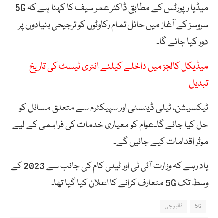
میڈیا رپورٹس کے مطابق ڈاکٹر عمر سیف کا کہنا ہے کہ 5G
سروسز کے آغاز میں حائل تمام رکاوٹوں کو ترجیحی بنیادوں پر
دور کیا جائے گا۔
میڈیکل کالجز میں داخلے کیلئے انٹری ٹیسٹ کی تاریخ
تبدیل
ٹیکسیشن، ٹیلی ڈینسٹی اور سپیکٹرم سے متعلق مسائل کو
حل کیا جائے گا۔عوام کو معیاری خدمات کی فراہمی کے لیے
موثر اقدامات کیے جائیں گے۔
یاد رہے کہ وزارت آئی ٹی اور ٹیلی کام کی جانب سے 2023 کے
وسط تک 5G متعارف کرانے کا اعلان کیا گیا تھا۔
5G
فائیو جی