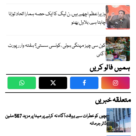
وزیراعظم اچھے ہیں، ن لیگ کا ایک حصہ ہمارا اتحاد توڑنا
چاہتا ہے، بلاول بھٹو
کون سی چیز مہنگی ہوئی ،کونسی سستی؟ ہفتہ وار رپورٹ
آگئی
ہمیں فالو کریں
WhatsApp
Twitter
Facebook
Faceboo
متعلقہ خبریں
بچوں کو خطرات سے بروقت آگاہ نہ کرنے پر میٹا پر مزید 567 ملین
ڈالر جرمانہ