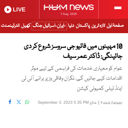
LIVE
7 Aug, 2026
صفحۂ اول
تازہ ترین
پاکستان
دنیا
ایران-اسرائیل جنگ
کھیل
انٹرٹینمنٹ
10 مہینوں میں فائیو جی سروسز شروع کر دی
جائینگی: ڈاکٹر عمر سیف
عوام کو معیاری خدمات کی فراہمی کے لیے موثر
اقدامات کیے جائیں گے، نگران وفاقی وزیر برائے آئی ٹی
اینڈ ٹیلی کمیونی کیشن
|
شائع
September 3, 2023 5:35 PM
Faisal Zaheer