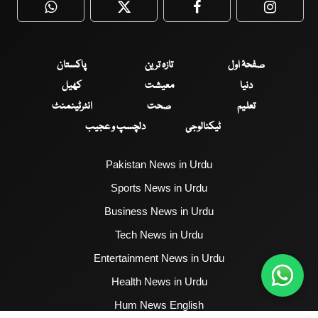
WhatsApp
Twitter
Facebook
Faceboo
صفحۂ اول
تازہ ترین
پاکستان
دنیا
معیشت
کھیل
تعلیم
صحت
انٹرٹینمنٹ
ٹیکنالوجی
دلچسپ و عجیب
Pakistan News in Urdu
Sports News in Urdu
Business News in Urdu
Tech News in Urdu
Entertainment News in Urdu
Health News in Urdu
Hum News English