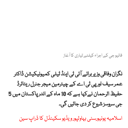
فائیو جی کے اجراء کیلئے تیاری کا آغاز
نگران وفاقی وزیر برائے آئی ٹی اینڈ ٹیلی کمیونیکیشن ڈاکٹر
عمر سیف اور پی ٹی اے کے چیئرمین میجر جنرل ریٹائرڈ
حفیظ الرحمان نےکہا ہے کہ 10 ماہ کے اندر پاکستان میں 5
جی سروسز شروع کر دی جائیں گی۔
اسلامیہ یونیورسٹی بہاولپور ویڈیو سکینڈل کا ڈراپ سین