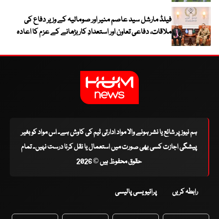
فیلڈ مارشل سید عاصم منیر اور صومالیہ کے وزیر دفاع کی
ملاقات، دفاعی تعاون اور استعدادِ کار بڑھانے کے عزم کا اعادہ
ہم نیوز پر شائع یا نشر ہونے والا مواد ادارتی ٹیم کی کاوش ہے۔ اس مواد کو بغیر
پیشگی اجازت کسی بھی صورت میں استعمال یا نقل کرنا درست نہیں۔ تمام
حقوق محفوظ ہیں © 2026
رابطہ کریں
پرائیویسی پالیسی