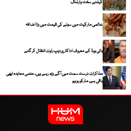
کیلئے سخت وارننگ
عالمی مارکیٹ میں سونے کی قیمت میں بڑا اضافہ
بالی ووڈ کے معروف اداکار پردیپ راوت انتقال کر گئے
مذاکرات درست سمت میں آگے بڑھ رہے ہیں، حتمی معاہدہ ابھی
باقی ہے، مارکو روبیو