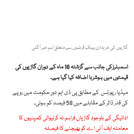
گاڑیوں کی خریداری بینک قرضوں سے متعلق اہم خبر آگئی
اسمبلرزکی جانب سے گزشتہ 16 ماہ کے دوران گاڑیوں کی
قیمتوں میں ہوشربا اضافہ کیا گیا ہے۔
میڈیا رپورٹس کے مطابق پی ڈی ایم دورِ حکومت میں روپے
کی قدر ڈالر کے مقابلے میں 58 فیصد کم ہوئی۔
ادائیگی کے باوجود گاڑیاں فراہم نہ کرنیوالی کمپنیوں کا
معاملہ ایف آئی اے کو بھیجنے کا فیصلہ