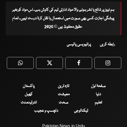
ہم نیوز پر شائع یا نشر ہونے والا مواد ادارتی ٹیم کی کاوش ہے۔ اس مواد کو بغیر
پیشگی اجازت کسی بھی صورت میں استعمال یا نقل کرنا درست نہیں۔ تمام
حقوق محفوظ ہیں © 2026
رابطہ کریں
پرائیویسی پالیسی
WhatsApp
Twitter
Facebook
Faceboo
صفحۂ اول
تازہ ترین
پاکستان
دنیا
معیشت
کھیل
تعلیم
صحت
انٹرٹینمنٹ
ٹیکنالوجی
دلچسپ و عجیب
Pakistan News in Urdu