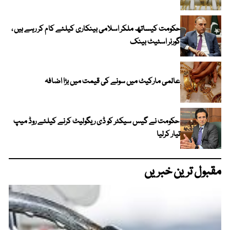
حکومت کیساتھ ملکر اسلامی بینکاری کیلئے کام کر رہے ہیں ،
گورنر اسٹیٹ بینک
عالمی مارکیٹ میں سونے کی قیمت میں بڑا اضافہ
حکومت نے گیس سیکٹر کو ڈی ریگولیٹ کرنے کیلئے روڈ میپ
تیار کرلیا
مقبول ترین خبریں