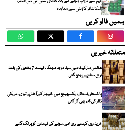
ٹیم سے ڈراپ ہونے کے بعد نعمان علی کی نئی اننگز،
لنکاشائر کاؤنٹی سے معاہدہ
ہمیں فالو کریں
WhatsApp
Twitter
Facebook
Faceboo
متعلقہ خبریں
عالمی مارکیٹ میں سونا مزید مہنگا ، قیمت 7 ہفتوں کی بلند
ترین سطح پر پہنچ گئی
پاکستان اسٹاک ایکسچینج میں کاروبار کے آغاز پر تیزی،امریکی
ڈالر کی قدر بھی گر گئی
خریداروں کیلئے بری خبر ، سونے کی قیمتوں کو پر لگ گئے