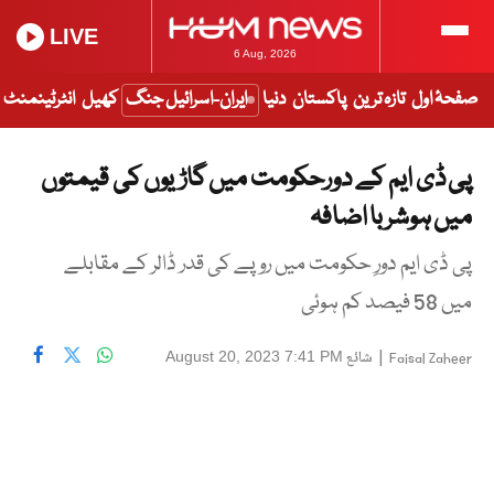
LIVE
6 Aug, 2026
صفحۂ اول
تازہ ترین
پاکستان
دنیا
ایران-اسرائیل جنگ
کھیل
انٹرٹینمنٹ
پی ڈی ایم کے دورحکومت میں گاڑیوں کی قیمتوں
میں ہوشربا اضافہ
پی ڈی ایم دورِ حکومت میں روپے کی قدر ڈالر کے مقابلے
میں 58 فیصد کم ہوئی
|
شائع
August 20, 2023 7:41 PM
Faisal Zaheer