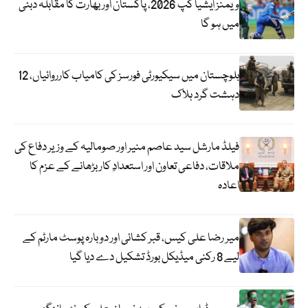
ویمنز ایشیا کپ 2026، پاکستان اور بھارت کا مقابلہ دبئی
میں ہو گا
بلوچستان میں سیکیورٹی فورسز کی کامیاب کارروائیاں، 12
دہشت گرد ہلاک
فیلڈ مارشل سید عاصم منیر اور صومالیہ کے وزیر دفاع کی
ملاقات، دفاعی تعاون اور استعدادِ کار بڑھانے کے عزم کا
اعادہ
میر رضا علی کیس، قبر کشائی اور دوبارہ پوسٹ مارٹم کے
لیے 8 رکنی میڈیکل بورڈ تشکیل دے دیا گیا