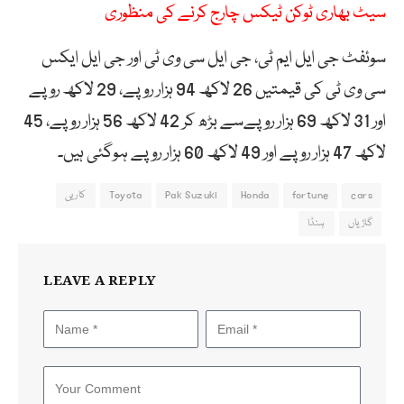
سیٹ بھاری ٹوکن ٹیکس چارج کرنے کی منظوری
سوئفٹ جی ایل ایم ٹی، جی ایل سی وی ٹی اور جی ایل ایکس
سی وی ٹی کی قیمتیں 26 لاکھ 94 ہزار روپے، 29 لاکھ روپے
اور 31 لاکھ 69 ہزار روپےسے بڑھ کر 42 لاکھ 56 ہزار روپے، 45
لاکھ 47 ہزار روپے اور 49 لاکھ 60 ہزار روپے ہوگئی ہیں۔
cars
fortune
Honda
Pak Suzuki
Toyota
کاریں
گاڑیاں
ہنڈا
LEAVE A REPLY