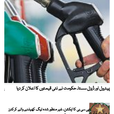
پیٹرول اور ڈیزل سستا، حکومت نے نئی قیمتوں کا اعلان کر دیا
پیٹ
پی سی بی کا ایکشن، غیر منظور شدہ لیگ کھیلنے والے کرکٹرز