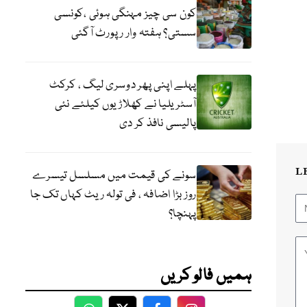
کون سی چیز مہنگی ہوئی ،کونسی
سستی؟ ہفتہ وار رپورٹ آگئی
پہلے اپنی پھر دوسری لیگ ، کرکٹ
آسٹریلیا نے کھلاڑیوں کیلئے نئی
پالیسی نافذ کر دی
L
سونے کی قیمت میں مسلسل تیسرے
روز بڑا اضافہ ، فی تولہ ریٹ کہاں تک جا
پہنچا؟
ہمیں فالو کریں