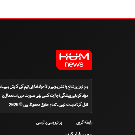
ہم نیوز پر شائع یا نشر ہونے والا مواد ادارتی ٹیم کی کاوش ہے۔ 
مواد کو بغیر پیشگی اجازت کسی بھی صورت میں استعمال یا
نقل کرنا درست نہیں۔ تمام حقوق محفوظ ہیں © 2026
رابطہ کریں
پرائیویسی پالیسی
ہمیں فالو کریں