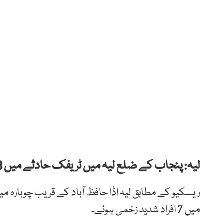
لیہ: پنجاب کے ضلع لیہ میں ٹریفک حادثے میں 8 افراد جاں بحق اور متعدد زخمی ہو گئے۔
ریسکیو کے مطابق لیہ اڈا حافظ آباد کے قریب چوبارہ 
میں 7 افراد شدید زخمی ہوئے۔