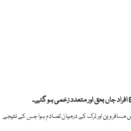
میں مسافر وین اور ٹرک کے درمیان تصادم ہوا جس کے نتیجے