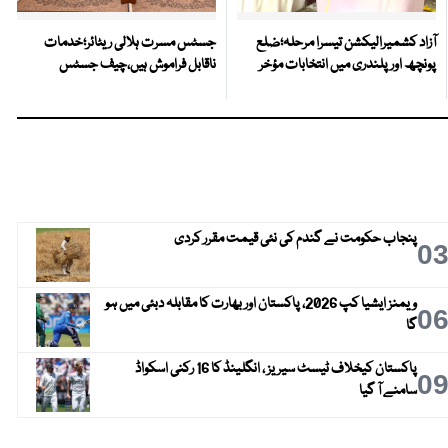
آزاد کشمیرالیکشن تیسرا مرحلہ؛ضلع
جسٹس مسرت ہلالی ریٹائر؛خدمات
پونچھ اور پلندری میں انتخابات مؤخر
ناقابل فراموش ہیں،چیف جسٹس
پنجاب حکومت نے گندم کی نئی قیمت مقرر کردی
0
ویمنز ایشیا کپ 2026، پاکستان اور بھارت کا مقابلہ دبئی میں ہو
0
گا
پاکستان کیخلاف ٹیسٹ سیریز ، انگلینڈ کا 16 رکنی اسکواڈ
0
سامنے آ گیا