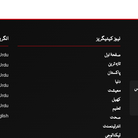
نیوز کیٹیگریز
انگر
صفحۂ اول
Urdu
تازہ ترین
Urdu
پاکستان
Urdu
دنیا
Urdu
اس
معیشت
Urdu
کھیل
Urdu
تعلیم
lish
صحت
انٹرٹینمنٹ
ٹیکنالوجی