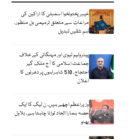
خیبرپختونخوا اسمبلی کا اراکین کی
مراعات سے متعلق ترمیمی بل منظور،
اہم شقیں تبدیل
پیٹرولیم لیوی اور مہنگائی کے خلاف
جماعت اسلامی کا آج ملک گیر
احتجاج، 510 شاہراہوں پر دھرنوں کا
اعلان
وزیراعظم اچھے ہیں، ن لیگ کا ایک
حصہ ہمارا اتحاد توڑنا چاہتا ہے، بلاول
بھٹو