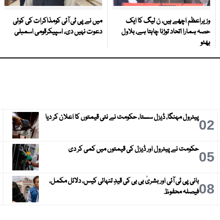
وزیراعظم اچھے ہیں، ن لیگ کا ایک
میں نے پی ٹی آئی کومذاکرات کی کوئی
حصہ ہمارا اتحاد توڑنا چاہتا ہے، بلاول
دعوت نہیں دی، اسپیکرقومی اسمبلی
بھٹو
پیٹرول مہنگا، ڈیزل سستا، حکومت نے نئی قیمتوں کا اعلان کر دیا
3
02
حکومت نے پیٹرول اور ڈیزل کی قیمتوں میں کمی کر دی
6
05
بانی پی ٹی آئی اور بشریٰ بی بی کی قیدِ تنہائی کیس، دلائل مکمل،
9
08
فیصلہ محفوظ