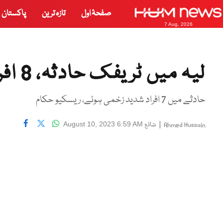
صفحۂ اول
تازہ ترین
پاکستان
7 Aug, 2026
لیہ میں ٹریفک حادثہ، 8 افراد جاں بحق
حادثے میں 7 افراد شدید زخمی ہوئے، ریسکیو حکام
|
شائع
August 10, 2023 6:59 AM
Ahmed Hussain