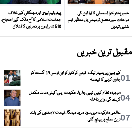
پیٹرولیم لیوی اور مہنگائی کے خلاف
خیبرپختونخوا اسمبلی کا اراکین کی
جماعت اسلامی کا آج ملک گیر احتجاج،
مراعات سے متعلق ترمیمی بل منظور، اہم
510 شاہراہوں پر دھرنوں کا اعلان
شقیں تبدیل
مقبول ترین خبریں
کیریبین پریمیئر لیگ ، قومی کرکٹرز کو این او سی 19 اگست کو
01
جاری کرنے کا فیصلہ
موجودہ نظام کہیں نہیں جا رہا، حکومت اپنی آئینی مدت مکمل
04
کرے گی، وزیر داخلہ
عالمی مارکیٹ میں سونا مزید مہنگا ، قیمت 7 ہفتوں کی بلند
07
ترین سطح پر پہنچ گئی