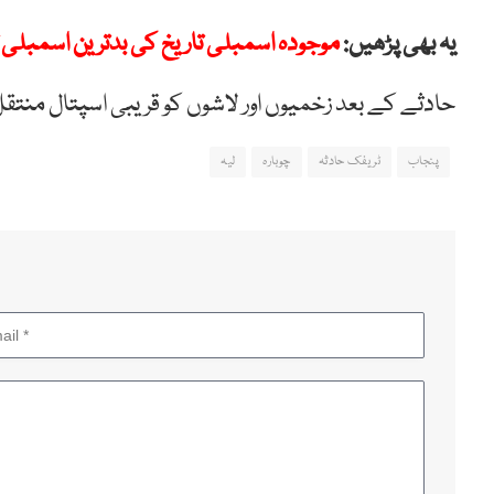
یہ بھی پڑھیں:
موجودہ اسمبلی تاریخ کی بدترین اسمبلی 
حادثے کے بعد زخمیوں اور لاشوں کو قریبی اسپتال منتقل
پنجاب
ٹریفک حادثہ
چوبارہ
لیہ