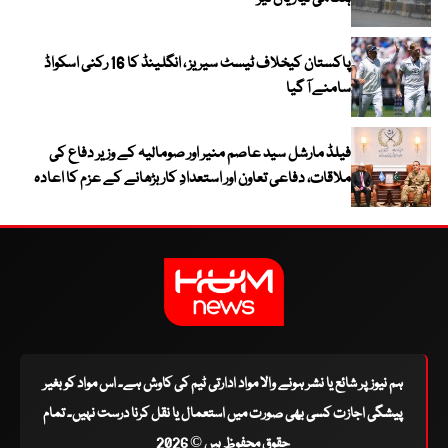
پاکستان کیخلاف ٹیسٹ سیریز ، انگلینڈ کا 16 رکنی اسکواڈ
سامنے آ گیا
فیلڈ مارشل سید عاصم منیر اور صومالیہ کے وزیر دفاع کی
ملاقات، دفاعی تعاون اور استعدادِ کار بڑھانے کے عزم کا اعادہ
ہم نیوز پر شائع یا نشر ہونے والا مواد ادارتی ٹیم کی کاوش ہے۔ اس مواد کو بغیر
پیشگی اجازت کسی بھی صورت میں استعمال یا نقل کرنا درست نہیں۔ تمام
حقوق محفوظ ہیں © 2026