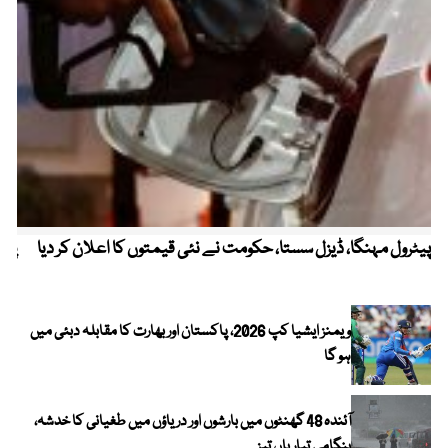
پیٹرول مہنگا، ڈیزل سستا، حکومت نے نئی قیمتوں کا اعلان کر دیا
پنج
ویمنز ایشیا کپ 2026، پاکستان اور بھارت کا مقابلہ دبئی میں
ہو گا
آئندہ 48 گھنٹوں میں بارشوں اور دریاؤں میں طغیانی کا خدشہ،
ہنگامی تیاریاں تیز