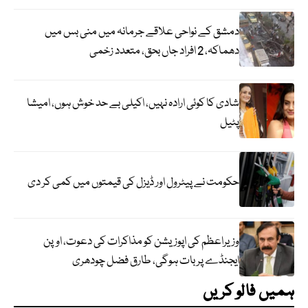
دمشق کے نواحی علاقے جرمانہ میں منی بس میں
دھماکہ، 2 افراد جاں بحق، متعدد زخمی
شادی کا کوئی ارادہ نہیں، اکیلی بے حد خوش ہوں، امیشا
پٹیل
حکومت نے پیٹرول اور ڈیزل کی قیمتوں میں کمی کر دی
وزیراعظم کی اپوزیشن کو مذاکرات کی دعوت، اوپن
ایجنڈے پر بات ہوگی، طارق فضل چودھری
ہمیں فالو کریں