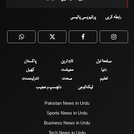
رابطہ کریں
پرائیویسی پالیسی
WhatsApp
Twitter
Facebook
Faceboo
صفحۂ اول
تازہ ترین
پاکستان
دنیا
معیشت
کھیل
تعلیم
صحت
انٹرٹینمنٹ
ٹیکنالوجی
دلچسپ و عجیب
Pakistan News in Urdu
Sports News in Urdu
Business News in Urdu
Tech News in Urdu