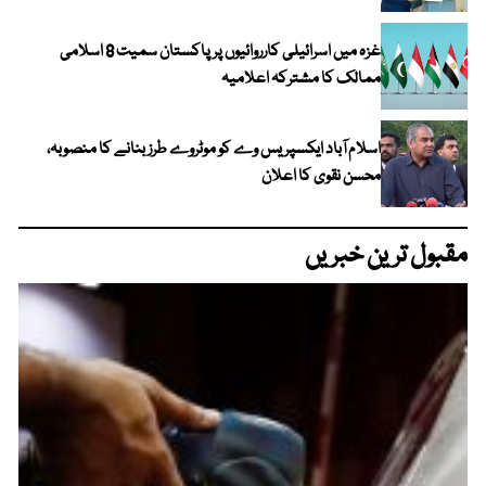
غزہ میں اسرائیلی کارروائیوں پر پاکستان سمیت 8 اسلامی
ممالک کا مشترکہ اعلامیہ
اسلام آباد ایکسپریس وے کو موٹروے طرز بنانے کا منصوبہ،
محسن نقوی کا اعلان
مقبول ترین خبریں