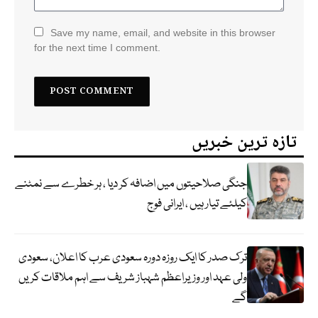
Save my name, email, and website in this browser
for the next time I comment.
تازہ ترین خبریں
جنگی صلاحیتوں میں اضافہ کر دیا ، ہر خطرے سے نمٹنے
کیلئے تیار ہیں ، ایرانی فوج
ترک صدر کا ایک روزہ دورہ سعودی عرب کا اعلان، سعودی
ولی عہد اور وزیراعظم شہباز شریف سے اہم ملاقات کریں
گے