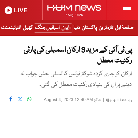
LIVE
7 Aug, 2026
صفحۂ اول
تازہ ترین
پاکستان
دنیا
ایران-اسرائیل جنگ
کھیل
انٹرٹینمنٹ
پی ٹی آئی کے مزید 9 ارکان اسمبلی کی پارٹی
رکنیت معطل
ارکان کو جاری کردہ شوکاز نوٹس کا تسلی بخش جواب نہ
دینے پر ان کی بنیادی رکنیت معطل کی گئی۔
|
شائع
August 4, 2023 12:40 AM
Ahmed Hussain