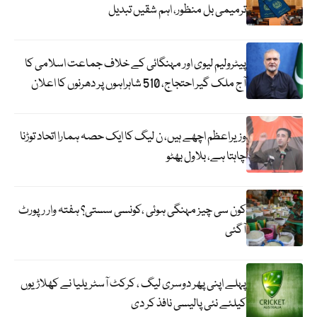
ترمیمی بل منظور، اہم شقیں تبدیل
پیٹرولیم لیوی اور مہنگائی کے خلاف جماعت اسلامی کا
آج ملک گیر احتجاج، 510 شاہراہوں پر دھرنوں کا اعلان
وزیراعظم اچھے ہیں، ن لیگ کا ایک حصہ ہمارا اتحاد توڑنا
چاہتا ہے، بلاول بھٹو
کون سی چیز مہنگی ہوئی ،کونسی سستی؟ ہفتہ وار رپورٹ
آگئی
پہلے اپنی پھر دوسری لیگ ، کرکٹ آسٹریلیا نے کھلاڑیوں
کیلئے نئی پالیسی نافذ کر دی