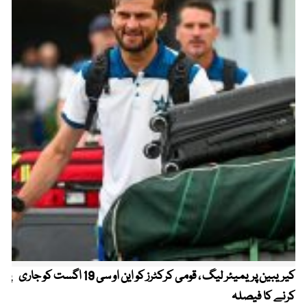
کیریبین پریمیئر لیگ ، قومی کرکٹرز کو این او سی 19 اگست کو جاری
پیٹ
کرنے کا فیصلہ