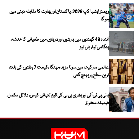
ویمنز ایشیا کپ 2026، پاکستان اور بھارت کا مقابلہ دبئی میں
ہو گا
آئندہ 48 گھنٹوں میں بارشوں اور دریاؤں میں طغیانی کا خدشہ،
ہنگامی تیاریاں تیز
عالمی مارکیٹ میں سونا مزید مہنگا ، قیمت 7 ہفتوں کی بلند
ترین سطح پر پہنچ گئی
بانی پی ٹی آئی اور بشریٰ بی بی کی قیدِ تنہائی کیس، دلائل مکمل،
فیصلہ محفوظ