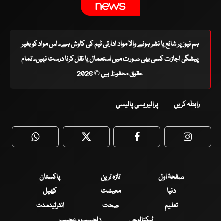
ہم نیوز پر شائع یا نشر ہونے والا مواد ادارتی ٹیم کی کاوش ہے۔ اس مواد کو بغیر
پیشگی اجازت کسی بھی صورت میں استعمال یا نقل کرنا درست نہیں۔ تمام
حقوق محفوظ ہیں © 2026
رابطہ کریں
پرائیویسی پالیسی
WhatsApp
Twitter
Facebook
Faceboo
صفحۂ اول
تازہ ترین
پاکستان
دنیا
معیشت
کھیل
تعلیم
صحت
انٹرٹینمنٹ
ٹیکنالوجی
دلچسپ و عجیب