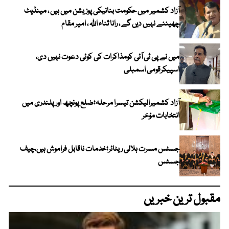
آزاد کشمیر میں حکومت بنانیکی پوزیشن میں ہیں ، مینڈیٹ
چھیننے نہیں دیں گے ، رانا ثناء اللہ ، امیر مقام
میں نے پی ٹی آئی کومذاکرات کی کوئی دعوت نہیں دی،
اسپیکرقومی اسمبلی
آزاد کشمیرالیکشن تیسرا مرحلہ؛ضلع پونچھ اور پلندری میں
انتخابات مؤخر
جسٹس مسرت ہلالی ریٹائر؛خدمات ناقابل فراموش ہیں،چیف
جسٹس
مقبول ترین خبریں