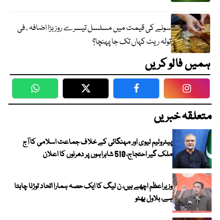
سونے کی قیمت میں مسلسل تیسرے روز بڑا اضافہ ، فی
تولہ ریٹ کہاں تک جا پہنچا؟
ہمیں فالو کریں
WhatsApp
Twitter
Facebook
Faceboo
متعلقہ خبریں
پیٹرولیم لیوی اور مہنگائی کے خلاف جماعت اسلامی کا آج
ملک گیر احتجاج، 510 شاہراہوں پر دھرنوں کا اعلان
وزیراعظم اچھے ہیں، ن لیگ کا ایک حصہ ہمارا اتحاد توڑنا چاہتا
ہے، بلاول بھٹو