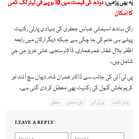
یہ بھی پڑھیں:
دودھ کی قیمت میں 10 روپے فی لیٹر تک کمی
کا امکان
رکن سندھ اسبملی عباس جعفری کی بنیادی پارٹی رکنیت
پہلے ہی ختم کی جا چکی ہے جبکہ دیگر ارکان میں رابعہ
اظفر، بلال غفار، عمرعماری، ڈاکٹرسنجے، علی عزیز جی جی
شامل ہیں۔
پی ٹی آئی کی جانب سے ڈاکٹر عمران شاہ، دیوان سچ آنند اور
کریم بخش گبول کی رکنیت بھی معطل کر دی گئی ہے۔
پارٹی رکنیت
پی ٹی آئی
رکن اسمبلی
معطل
LEAVE A REPLY