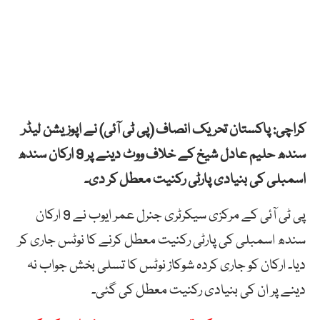
کراچی: پاکستان تحریک انصاف (پی ٹی آئی) نے اپوزیشن لیڈر
سندھ حلیم عادل شیخ کے خلاف ووٹ دینے پر 9 ارکان سندھ
اسمبلی کی بنیادی پارٹی رکنیت معطل کر دی۔
پی ٹی آئی کے مرکزی سیکرٹری جنرل عمر ایوب نے 9 ارکان
سندھ اسمبلی کی پارٹی رکنیت معطل کرنے کا نوٹس جاری کر
دیا۔ ارکان کو جاری کردہ شوکاز نوٹس کا تسلی بخش جواب نہ
دینے پر ان کی بنیادی رکنیت معطل کی گئی۔