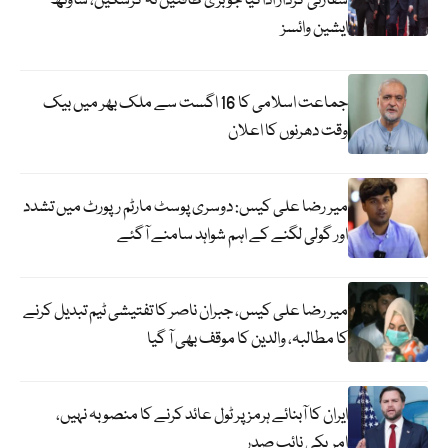
سفارتی کردار اداکیا جو بڑی طاقتیں نہ کرسکیں، ساؤتھ
ایشین وائسز
جماعت اسلامی کا 16 اگست سے ملک بھر میں بیک
وقت دھرنوں کا اعلان
میر رضا علی کیس: دوسری پوسٹ مارٹم رپورٹ میں تشدد
اور گولی لگنے کے اہم شواہد سامنے آگئے
میر رضا علی کیس، جبران ناصر کا تفتیشی ٹیم تبدیل کرنے
کا مطالبہ، والدین کا موقف بھی آ گیا
ایران کا آبنائے ہرمز پر ٹول عائد کرنے کا منصوبہ نہیں،
امریکی نائب صدر