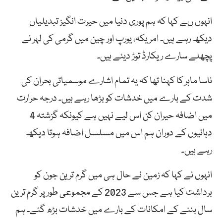
انہوں ںے کہا کہ ہم پوری دنیا میں حیرت انگیز تبدیلیاں
دیکھ رہے ہیں۔ امریکہ، یورپ اور چین میں گرمی کی لہر نے
پچھلے سارے ریکارڈ توڑ دیئے ہیں۔
ناسا ماہر کا کہنا تھا کہ یہ تمام اشارے موسمیاتی بحران کی
شدت کے بارے میں خدشات کو بڑھا رہے ہیں۔ درجہ حرارت
میں اضافہ حیران کن اس لیے نہیں ہے کیونکہ گزشتہ 4
دہائیوں کے دوران ہم اس میں مسلسل اضافہ ہوتا دیکھ
رہے ہیں۔
انہوں نے کہا کہ زمین نے حال ہی میں گرم ترین جون کو
برداشت کیا ہے جس سے 2023 کے مجموعی طور پر گرم ترین
سال بننے کے امکانات کے بارے میں خدشات بڑھ گئے۔ ہم