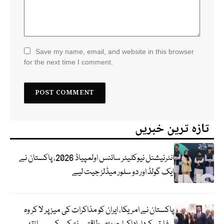
Save my name, email, and website in this browser
for the next time I comment.
تازہ ترین خبریں
انٹرنیشنل نیوکلیئر سائنس اولمپیاڈ 2026، پاکستان نے
ایک گولڈ اور دو سلور میڈلز جیت لیے
پاکستان نے امریکا، ایران کو مذاکرات کی میز پر لا کر وہ