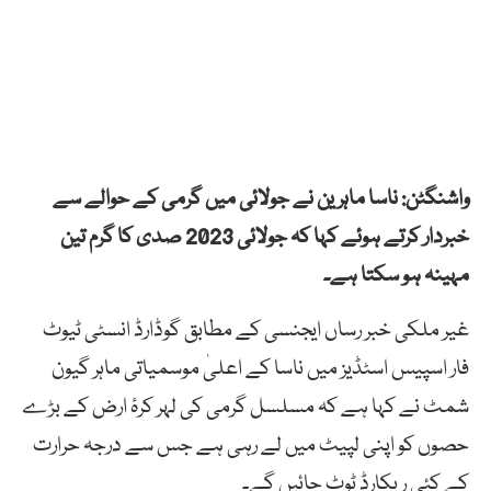
واشنگٹن: ناسا ماہرین نے جولائی میں گرمی کے حوالے سے
خبردار کرتے ہوئے کہا کہ جولائی 2023 صدی کا گرم تین
مہینہ ہو سکتا ہے۔
غیر ملکی خبر رساں ایجنسی کے مطابق گوڈارڈ انسٹی ٹیوٹ
فار اسپیس اسٹڈیز میں ناسا کے اعلیٰ موسمیاتی ماہر گیون
شمٹ نے کہا ہے کہ مسلسل گرمی کی لہر کرۂ ارض کے بڑے
حصوں کو اپنی لپیٹ میں لے رہی ہے جس سے درجہ حرارت
کے کئی ریکارڈ ٹوٹ جائیں گے۔