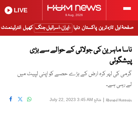
LIVE
9 Aug, 2026
صفحۂ اول
تازہ ترین
پاکستان
دنیا
ایران-اسرائیل جنگ
کھیل
انٹرٹینمنٹ
ناسا ماہرین کی جولائی کے حوالے سے بڑی
پیشگوئی
گرمی کی لہر کرہ ارض کے بڑے حصے کو اپنی لپیٹ میں
لے رہی ہے۔
|
شائع
July 22, 2023 3:45 AM
Ahmed Hussain