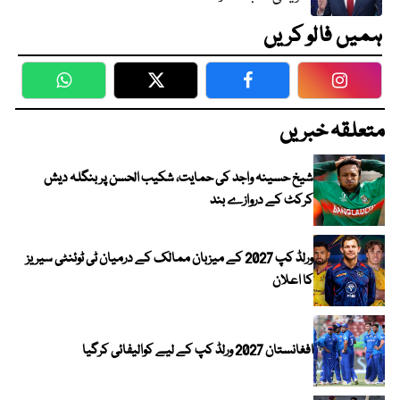
ہمیں فالو کریں
WhatsApp
Twitter
Facebook
Faceboo
متعلقہ خبریں
شیخ حسینہ واجد کی حمایت، شکیب الحسن پر بنگلہ دیش
کرکٹ کے دروازے بند
ورلڈ کپ 2027 کے میزبان ممالک کے درمیان ٹی ٹوئنٹی سیریز
کا اعلان
افغانستان 2027 ورلڈ کپ کے لیے کوالیفائی کرگیا