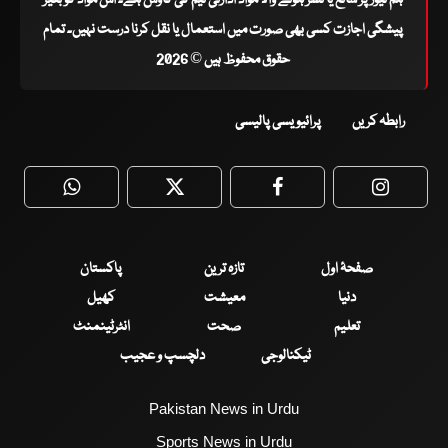
پیشگی اجازت کسی بھی صورت میں استعمال یا نقل کرنا درست نہیں۔ تمام
حقوق محفوظ ہیں © 2026
رابطہ کریں
پرائیویسی پالیسی
WhatsApp
Twitter
Facebook
Faceboo
صفحۂ اول
تازہ ترین
پاکستان
دنیا
معیشت
کھیل
تعلیم
صحت
انٹرٹینمنٹ
ٹیکنالوجی
دلچسپ و عجیب
Pakistan News in Urdu
Sports News in Urdu