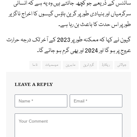
سائنس کے ذریعے جو کچھ جانتے ہیں وہ یہ ہے کہ انسانی
سرگرمیاں اور بنیادی طور پر گرین ہاؤس گیسوں کا اخراج ناگزیر
طور پر اس حدت کا باعث بن رہا ہے۔
گیون نے کہا کہ ممکنہ طور پر 2023 کے آخر تک درجہ حرارت
عروج پر ہو گا اور 2024 اور بھی گرم ہو جائے گا۔
جولائی
ریکارڈ
گرم ترین
ماہرین
موسمیات
ناسا
LEAVE A REPLY