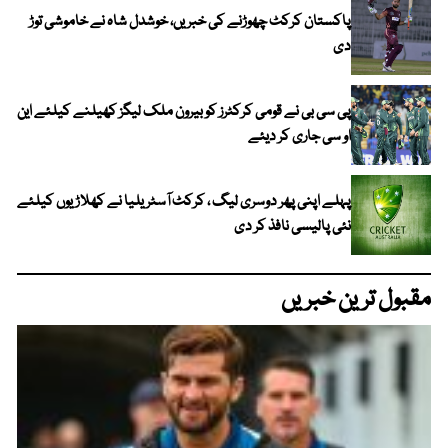
پاکستان کرکٹ چھوڑنے کی خبریں، خوشدل شاہ نے خاموشی توڑ
دی
پی سی بی نے قومی کرکٹرز کو بیرون ملک لیگز کھیلنے کیلئے این
او سی جاری کر دیئے
پہلے اپنی پھر دوسری لیگ ، کرکٹ آسٹریلیا نے کھلاڑیوں کیلئے
نئی پالیسی نافذ کر دی
مقبول ترین خبریں