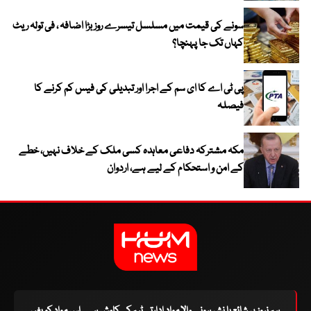
سونے کی قیمت میں مسلسل تیسرے روز بڑا اضافہ ، فی تولہ ریٹ
کہاں تک جا پہنچا؟
پی ٹی اے کا ای سم کے اجرا اور تبدیلی کی فیس کم کرنے کا
فیصلہ
مکہ مشترکہ دفاعی معاہدہ کسی ملک کے خلاف نہیں، خطے
کے امن و استحکام کے لیے ہے، اردوان
ہم نیوز پر شائع یا نشر ہونے والا مواد ادارتی ٹیم کی کاوش ہے۔ اس مواد کو بغیر