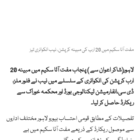
مفت آٹا سکیم میں 20 ارب کی مبینہ کرپشن، نیب انکوائری تیز
لاہور(شاکر اعوان سے ) پنجاب مفت آٹا سکیم میں مبینہ 20
ارب کرپشن کی انکوائری کے سلسلے میں نیب نے فلور ملز،
ڈی سی،انفارمیشن ٹیکنالوجی بورڈ اور محکمہ خوراک سے
ریکارڈ حاصل کر لیا۔
تفصیلات کے مطابق قومی احتساب بیورو لاہور مختلف اداروں
سے موصول ریکارڈ کے ذریعے مفت آٹا سکیم میں بے