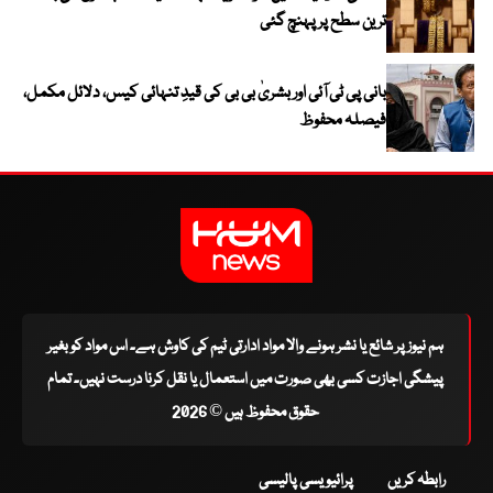
ترین سطح پر پہنچ گئی
بانی پی ٹی آئی اور بشریٰ بی بی کی قیدِ تنہائی کیس، دلائل مکمل،
فیصلہ محفوظ
ہم نیوز پر شائع یا نشر ہونے والا مواد ادارتی ٹیم کی کاوش ہے۔ اس مواد کو بغیر
پیشگی اجازت کسی بھی صورت میں استعمال یا نقل کرنا درست نہیں۔ تمام
حقوق محفوظ ہیں © 2026
رابطہ کریں
پرائیویسی پالیسی