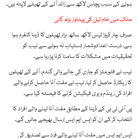
ہونے کے سبب پچاس لاکھ سے زائد آٹے کے تھیلے لاپتہ ہیں۔
ملک میں خام تیل کی پیداوار بڑھ گئی
صرف چار کروڑ تیس لاکھ ساٹھ ہزار تھیلوں کا ڈیٹا کنفرم ہوا
ہے، درست اعدادوشمار دستیاب نہ ہونے سے نیب کو
تحقیقیات میں مشکلات کا سامنا کرنا پڑ رہا ہے۔
نیب نے فلورملز کو جاری کی جانے والی گندم، آٹے کے تھیلوں
کا ریکارڈ حاصل کر لیا، نیب نے مفت آٹا حاصل کرنے والے
افراد کی رینڈم ویری فیکیشن کرنے کا فیصلہ کیا ہے۔
پی آئی ٹی بی کے ڈیٹا کے مطابق مفت آٹا لینے والے افراد کا
انتخاب کر کے ان کو ایس ایم ایس ارسال بھیجے جائیں گے۔
ایس ایم ایس میں مفت آٹا لینے والے فرد سے تصدیق کی