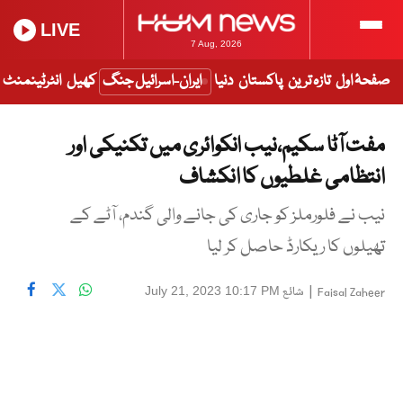
LIVE
7 Aug, 2026
صفحۂ اول
تازہ ترین
پاکستان
دنیا
ایران-اسرائیل جنگ
کھیل
انٹرٹینمنٹ
مفت آٹا سکیم،نیب انکوائری میں تکنیکی اور
انتظامی غلطیوں کا انکشاف
نیب نے فلورملز کو جاری کی جانے والی گندم، آٹے کے
تھیلوں کا ریکارڈ حاصل کر لیا
|
شائع
July 21, 2023 10:17 PM
Faisal Zaheer