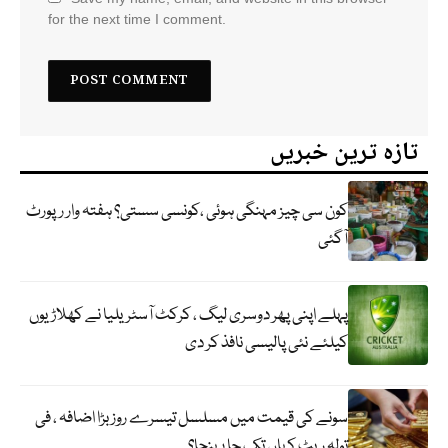
for the next time I comment.
تازہ ترین خبریں
کون سی چیز مہنگی ہوئی ،کونسی سستی؟ ہفتہ وار رپورٹ
آگئی
پہلے اپنی پھر دوسری لیگ ، کرکٹ آسٹریلیا نے کھلاڑیوں
کیلئے نئی پالیسی نافذ کر دی
سونے کی قیمت میں مسلسل تیسرے روز بڑا اضافہ ، فی
تولہ ریٹ کہاں تک جا پہنچا؟