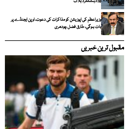
10دہشتگرد ہلاک
وزیراعظم کی اپوزیشن کو مذاکرات کی دعوت، اوپن ایجنڈے پر
بات ہوگی، طارق فضل چودھری
مقبول ترین خبریں