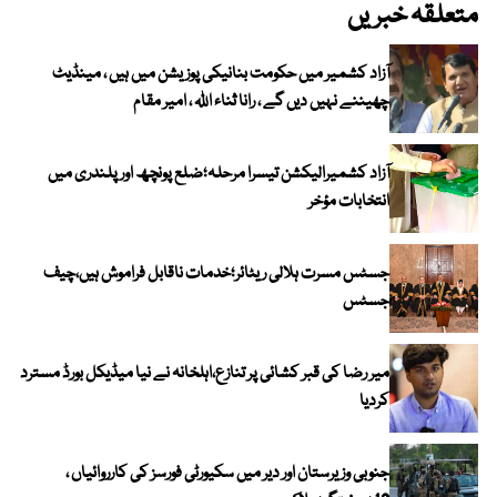
متعلقہ خبریں
آزاد کشمیر میں حکومت بنانیکی پوزیشن میں ہیں ، مینڈیٹ
چھیننے نہیں دیں گے ، رانا ثناء اللہ ، امیر مقام
آزاد کشمیرالیکشن تیسرا مرحلہ؛ضلع پونچھ اور پلندری میں
انتخابات مؤخر
جسٹس مسرت ہلالی ریٹائر؛خدمات ناقابل فراموش ہیں،چیف
جسٹس
میر رضا کی قبر کشائی پر تنازع،اہلخانہ نے نیا میڈیکل بورڈ مسترد
کردیا
جنوبی وزیرستان اور دیر میں سکیورٹی فورسز کی کارروائیاں ،