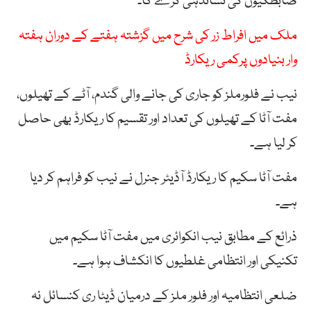
ضابطگیوں کی نشاندہی کرے گا۔
ملک میں افراط زر کی شرح میں گزشتہ ہفتے کے دوران ہفتہ
وار بنیادوں پرکمی ریکارڈ
نیب نے فلورملز کو جاری کی جانے والی گندم، آٹے کے تھیلوں،
مفت آٹا کے تھیلوں کی تعداد اور تقسیم کا ریکارڈ بھی حاصل
کر لیا ہے۔
مفت آٹا سکیم کا ریکارڈ آڈیٹر جنرل نے نیب کو فراہم کر دیا
ہے۔
ذرائع کے مطابق نیب انکوائری میں مفت آٹا سکیم میں
تکنیکی اور انتظامی غلطیوں کا انکشاف ہوا ہے۔
ضلعی انتظامیہ اور فلور ملز کے درمیان ڈیٹا ری کنسائل نہ