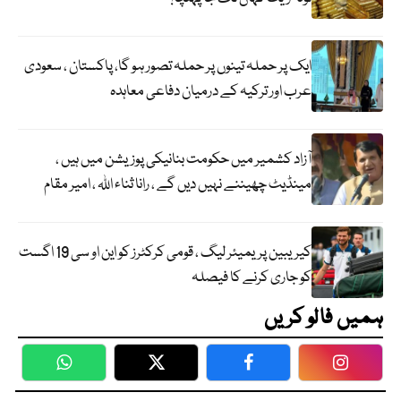
ایک پر حملہ تینوں پر حملہ تصور ہو گا، پاکستان ، سعودی
عرب اور ترکیہ کے درمیان دفاعی معاہدہ
آزاد کشمیر میں حکومت بنانیکی پوزیشن میں ہیں ،
مینڈیٹ چھیننے نہیں دیں گے ، رانا ثناء اللہ ، امیر مقام
کیریبین پریمیئر لیگ ، قومی کرکٹرز کو این او سی 19 اگست
کو جاری کرنے کا فیصلہ
ہمیں فالو کریں
WhatsApp
Twitter
Facebook
Faceboo