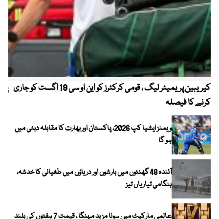
کیریبین پریمیئر لیگ ، قومی کرکٹرز کو این او سی 19 اگست کو جاری
پیٹ
کرنے کا فیصلہ
ویمنز ایشیا کپ 2026، پاکستان اور بھارت کا مقابلہ دبئی میں
ہو گا
آئندہ 48 گھنٹوں میں بارشوں اور دریاؤں میں طغیانی کا خدشہ،
ہنگامی تیاریاں تیز
عالمی مارکیٹ میں سونا مزید مہنگا ، قیمت 7 ہفتوں کی بلند